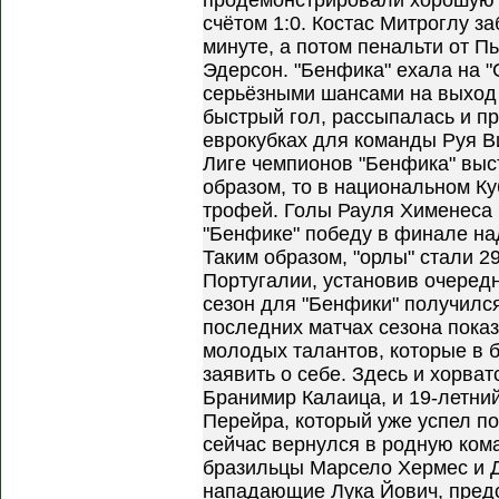
продемонстрировали хорошую 
счётом 1:0. Костас Митроглу з
минуте, а потом пенальти от 
Эдерсон. "Бенфика" ехала на "
серьёзными шансами на выход 
быстрый гол, рассыпалась и пр
еврокубках для команды Руя В
Лиге чемпионов "Бенфика" выс
образом, то в национальном Ку
трофей. Голы Рауля Хименеса
"Бенфике" победу в финале над
Таким образом, "орлы" стали 
Португалии, установив очередн
сезон для "Бенфики" получилс
последних матчах сезона показ
молодых талантов, которые в 
заявить о себе. Здесь и хорва
Бранимир Калаица, и 19-летни
Перейра, который уже успел по
сейчас вернулся в родную ком
бразильцы Марсело Хермес и Д
нападающие Лука Йович, пре