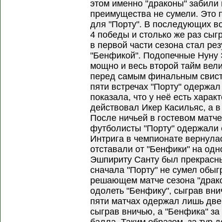
этом именно "драконы" забили 
преимущества не сумели. Это
для "Порту". В последующих в
4 победы и столько же раз сы
в первой части сезона стал ре
"Бенфикой". Подопечные Нуну
мощно и весь второй тайм вели
перед самым финальным свистк
пяти встречах "Порту" одержа
показала, что у неё есть харак
действовал Икер Касильяс, а в
После ничьей в гостевом матче
футболисты "Порту" одержали 
Интрига в чемпионате вернулас
отставали от "Бенфики" на одн
Эшпириту Санту был прекрасны
сначала "Порту" не сумел обыгр
решающем матче сезона "драко
одолеть "Бенфику", сыграв внич
пяти матчах одержал лишь две
сыграв вничью, а "Бенфика" за