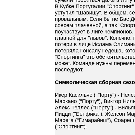
сумели пробиться даже в Лигу Е
В Кубке Португалии "Спортинг"
уступил "Шавишу". В общем, се
провальным. Если бы не Бас Д
совсем плачевной, а так "Спорт
поучаствует в Лиге чемпионов.
главной для "львов". Конечно,
потери в лице Ислама Слимани
потеряла Гонсалу Гедеша, кото
"Спортинга" это обстоятельств
может. Команде нужны перемен
последуют.
Символическая сборная сезо
Икер Касильяс ("Порту") - Нел
Маркано ("Порту"), Виктор Нил
Алекс Теллес ("Порту") - Виль
Пицци ("Бенфика"), Желсон Мар
Марега ("Гимарайнш"), Соареш 
("Спортинг").