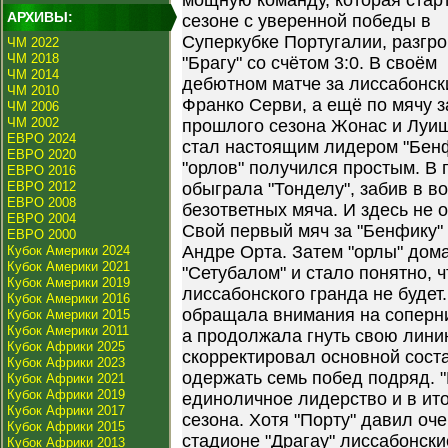
мощную команду, которая стар
АРХИВЫ:
сезоне с уверенной победы в
Суперкубке Португалии, разгр
ЧМ 2022
ЧМ 2018
"Брагу" со счётом 3:0. В своём
ЧМ 2014
дебютном матче за лиссабонск
ЧМ 2010
Франко Серви, а ещё по мячу 
ЧМ 2006
ЧМ 2002
прошлого сезона Жонас и Луиш
ЕВРО 2024
стал настоящим лидером "Бенф
ЕВРО 2020
"орлов" получился простым. В 
ЕВРО 2016
ЕВРО 2012
обыграла "Тонделу", забив в в
ЕВРО 2008
безответных мяча. И здесь не 
ЕВРО 2004
Свой первый мяч за "Бенфику" 
ЕВРО 2000
Андре Орта. Затем "орлы" дома
Кубок Америки 2024
Кубок Америки 2021
"Сетубалом" и стало понятно, ч
Кубок Америки 2019
лиссабонского гранда не будет
Кубок Америки 2016
обращала внимания на соперник
Кубок Америки 2015
Кубок Америки 2011
а продолжала гнуть свою лини
Кубок Африки 2025
скорректировал основной сост
Кубок Африки 2023
одержать семь побед подряд. 
Кубок Африки 2021
Кубок Африки 2019
единоличное лидерство и в ито
Кубок Африки 2017
сезона. Хотя "Порту" давил оче
Кубок Африки 2015
стадионе "Драгау" лиссабонски
Кубок Африки 2013