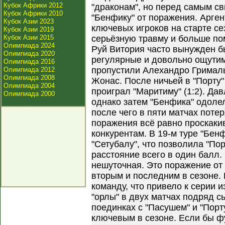
Кубок Африки 2012
"драконам", но перед самым с
Кубок Африки 2010
"Бенфику" от поражения. Арге
Кубок Азии 2023
ключевых игроков на старте се
Кубок Азии 2019
Кубок Азии 2015
серьёзную травму и больше пом
Олимпиада 2024
Руй Витория часто вынужден б
Олимпиада 2020
регулярные и довольно ощутим
Олимпиада 2016
пропустили Алехандро Грималь
Олимпиада 2012
Олимпиада 2008
Жонас. После ничьей в "Порту
Олимпиада 2004
проиграл "Маритиму" (1:2). Да
Олимпиада 2000
однако затем "Бенфика" одолел
после чего в пяти матчах поте
поражения всё равно проскаки
конкурентам. В 19-м туре "Бен
"Сетубалу", что позволила "Пор
расстояние всего в один балл.
нешуточная. Это поражение от 
вторым и последним в сезоне.
команду, что привело к серии 
"орлы" в двух матчах подряд с
поединках с "Пасушем" и "Порт
ключевым в сезоне. Если бы ф