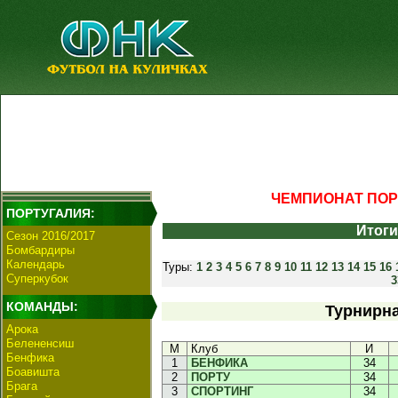
ЧЕМПИОНАТ ПОРТ
ПОРТУГАЛИЯ:
Итоги
Сезон 2016/2017
Бомбардиры
Календарь
Туры:
1
2
3
4
5
6
7
8
9
10
11
12
13
14
15
16
Суперкубок
3
КОМАНДЫ:
Турнирна
Арока
Белененсиш
М
Клуб
И
Бенфика
1
БЕНФИКА
34
Боавишта
2
ПОРТУ
34
Брага
3
СПОРТИНГ
34