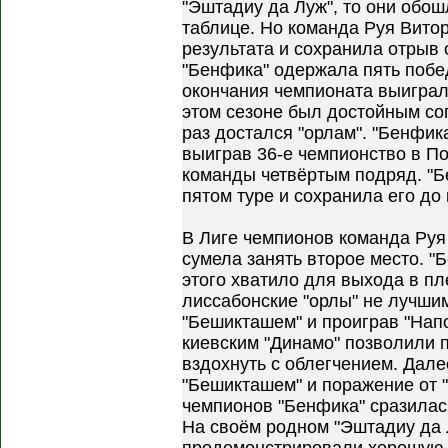
"Эштадиу да Луж", то они обош
таблице. Но команда Руя Вито
результата и сохранила отрыв о
"Бенфика" одержала пять побед
окончания чемпионата выиграл
этом сезоне был достойным со
раз достался "орлам". "Бенфик
выиграв 36-е чемпионство в По
команды четвёртым подряд. "Б
пятом туре и сохранила его до 
В Лиге чемпионов команда Руя 
сумела занять второе место. "
этого хватило для выхода в п
лиссабонские "орлы" не лучши
"Бешикташем" и проиграв "Нап
киевским "Динамо" позволили 
вздохнуть с облегчением. Дале
"Бешикташем" и поражение от "
чемпионов "Бенфика" сразилась
На своём родном "Эштадиу да