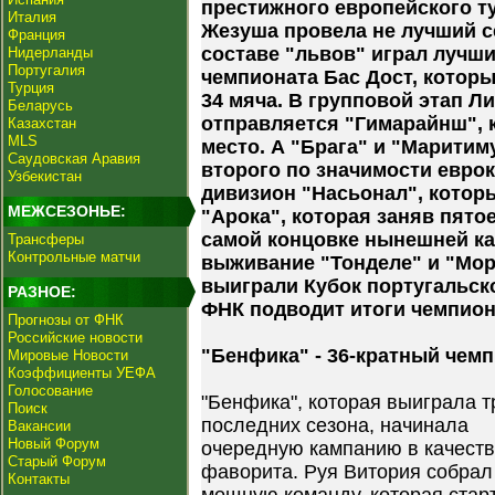
престижного европейского т
Италия
Жезуша провела не лучший се
Франция
составе "львов" играл лучш
Нидерланды
Португалия
чемпионата Бас Дост, которы
Турция
34 мяча. В групповой этап Л
Беларусь
отправляется "Гимарайнш", 
Казахстан
MLS
место. А "Брага" и "Марити
Саудовская Аравия
второго по значимости евро
Узбекистан
дивизион "Насьонал", котор
МЕЖСЕЗОНЬЕ:
"Арока", которая заняв пятое
самой концовке нынешней ка
Трансферы
Контрольные матчи
выживание "Тонделе" и "Море
выиграли Кубок португальск
РАЗНОЕ:
ФНК подводит итоги чемпиона
Прогнозы от ФНК
Российские новости
"Бенфика" - 36-кратный чемп
Мировые Новости
Коэффициенты УЕФА
Голосование
"Бенфика", которая выиграла т
Поиск
последних сезона, начинала
Вакансии
Новый Форум
очередную кампанию в качеств
Старый Форум
фаворита. Руя Витория собрал
Контакты