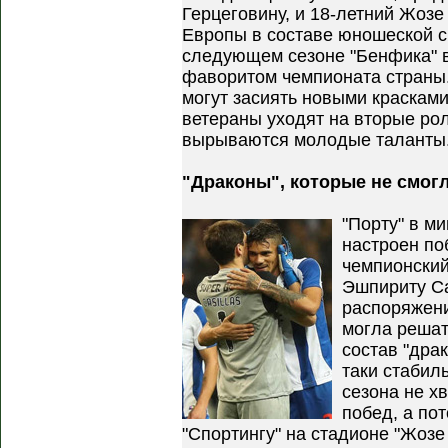
Герцеговину, и 18-летний Жоз
Европы в составе юношеской с
следующем сезоне "Бенфика" в
фаворитом чемпионата страны.
могут засиять новыми красками
ветераны уходят на вторые рол
вырываются молодые таланты
"Драконы", которые не смогл
"Порту" в м
настроен по
чемпионский
Эшпириту Са
распоряжени
могла решат
состав "драк
таки стабил
сезона не хв
побед, а по
"Спортингу" на стадионе "Жозе