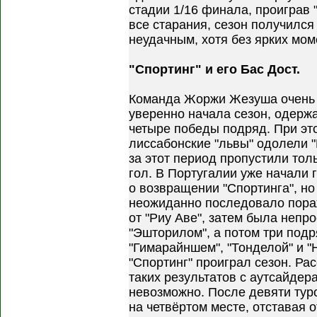
стадии 1/16 финала, проиграв 
все старания, сезон получился
неудачным, хотя без ярких мом
"Спортинг" и его Бас Дост.
Команда Жоржи Жезуша очень
уверенно начала сезон, одерж
четыре победы подряд. При эт
лиссабонские "львы" одолели "
за этот период пропустили тол
гол. В Португалии уже начали 
о возвращении "Спортинга", но
неожиданно последовало пор
от "Риу Аве", затем была непр
"Эшторилом", а потом три под
"Гимарайншем", "Тонделой" и "
"Спортинг" проиграл сезон. Ра
таких результатов с аутсайдер
невозможно. После девяти ту
на четвёртом месте, отставая о