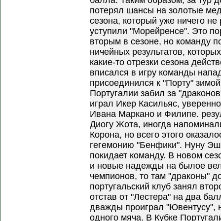
балла. Таким образом, за тур д
потерял шансы на золотые мед
сезона, который уже ничего не 
уступили "Морейренсе". Это по
вторым в сезоне, но команду 
ничейных результатов, которых 
какие-то отрезки сезона дейст
вписался в игру команды нап
присоединился к "Порту" зимой
Португалии забил за "драконов
играл Икер Касильяс, уверенн
Ивана Маркано и Филипе. резу
Диогу Жота, иногда напоминал
Корона, но всего этого оказал
гегемонию "Бенфики". Нуну Эш
покидает команду. В новом сез
и новые надежды на былое вел
чемпионов, то там "драконы" д
португальский клуб занял второ
отстав от "Лестера" на два бал
дважды проиграл "Ювентусу", н
одного мяча. В Кубке Португал