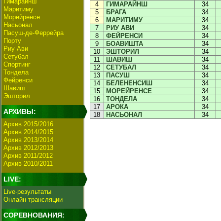
Гимарайнш
4
ГИМАРАЙНШ
34
Маритиму
5
БРАГА
34
Морейренсе
6
МАРИТИМУ
34
Насьонал
7
РИУ АВИ
34
Пасуш-де-Феррейра
8
ФЕЙРЕНСИ
34
Порту
9
БОАВИШТА
34
Риу Ави
10
ЭШТОРИЛ
34
Сетубал
11
ШАВИШ
34
Спортинг
12
СЕТУБАЛ
34
Тондела
13
ПАСУШ
34
Фейренси
14
БЕЛЕНЕНСИШ
34
Шавиш
15
МОРЕЙРЕНСЕ
34
Эшторил
16
ТОНДЕЛА
34
17
АРОКА
34
АРХИВЫ:
18
НАСЬОНАЛ
34
Архив 2015/2016
Архив 2014/2015
Архив 2013/2014
Архив 2012/2013
Архив 2011/2012
Архив 2010/2011
LIVE:
Live-результаты
Онлайн трансляции
СОРЕВНОВАНИЯ: