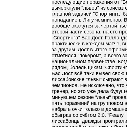
последующие поражения от "Бе
вычеркнули "львов" из соискат
главной задачей "Спортинга" б
попадание в Лигу чемпионов. В
вообще окажутся за чертой пье
второй части сезона, на сто п
"Спортинга" Бас Дост. Голлан
практически в каждом матче, в
за другим. Дост в итоге оформ
отметился "покером", а всего з
национальном первенстве. Ког
рядом, болельщикам "Спортинг
Бас Дост всё-таки вывел свою 
лиссабонские "львы" сыграют 
чемпионов. Не исключено, что 
тренер, но это уже дела будущ
минувшем сезоне "львы" прова
пять поражений на групповом э
набрать очки только в домашне
обыграв со счётом 2:0. "Реалу"
лиссабонцы дважды проиграли,