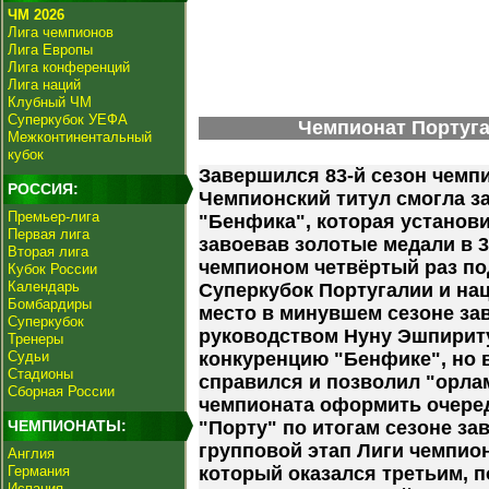
ЧМ 2026
Лига чемпионов
Лига Европы
Лига конференций
Лига наций
Клубный ЧМ
Суперкубок УЕФА
Чемпионат Португал
Межконтинентальный
кубок
Завершился 83-й сезон чемп
РОССИЯ:
Чемпионский титул смогла з
Премьер-лига
"Бенфика", которая установи
Первая лига
завоевав золотые медали в 3
Вторая лига
чемпионом четвёртый раз по
Кубок России
Календарь
Суперкубок Португалии и на
Бомбардиры
место в минувшем сезоне за
Суперкубок
руководством Нуну Эшпириту
Тренеры
Судьи
конкуренцию "Бенфике", но в
Стадионы
справился и позволил "орлам
Сборная России
чемпионата оформить очеред
ЧЕМПИОНАТЫ:
"Порту" по итогам сезоне за
групповой этап Лиги чемпио
Англия
Германия
который оказался третьим, 
Испания