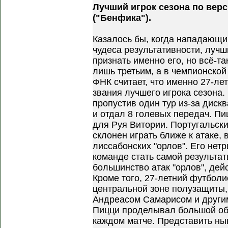
Лучший игрок сезона по вер
("Бенфика").
Казалось бы, когда нападающи
чудеса результативности, луч
признать именно его, но всё-т
лишь третьим, а в чемпионской
ФНК считает, что именно 27-ле
звания лучшего игрока сезона.
пропустив один тур из-за диск
и отдал 8 голевых передач. П
для Руя Витории. Португальск
склонен играть ближе к атаке, 
лиссабонских "орлов". Его не
команде стать самой результат
большинство атак "орлов", дей
Кроме того, 27-летний футболи
центральной зоне полузащиты,
Андреасом Самарисом и други
Пицци проделывал большой об
каждом матче. Представить ны