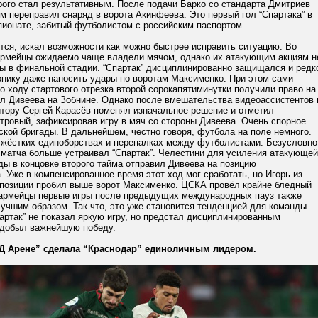
рого стал результативным. После подачи Барко со стандарта Дмитриев
м переправил снаряд в ворота Акинфеева. Это первый гол “Спартака” в
ионате, забитый футболистом с российским паспортом.
тся, искал возможности как можно быстрее исправить ситуацию. Во
армейцы ожидаемо чаще владели мячом, однако их атакующим акциям н
ты в финальной стадии. “Спартак” дисциплинированно защищался и редк
рнику даже наносить удары по воротам Максименко. При этом сами
о ходу стартового отрезка второй сорокапятиминутки получили право на
ол Дивеева на Зобнине. Однако после вмешательства видеоассистентов 
итору Сергей Карасёв поменял изначальное решение и отметил
тровый, зафиксировав игру в мяч со стороны Дивеева. Очень спорное
кой бригады. В дальнейшем, честно говоря, футбола на поле немного.
в жёстких единоборствах и перепалках между футболистами. Безусловно
 матча больше устраивал “Спартак”. Челестини для усиления атакующей
ды в концовке второго тайма отправил Дивеева на позицию
 Уже в компенсированное время этот ход мог сработать, но Игорь из
 позиции пробил выше ворот Максименко. ЦСКА провёл крайне бледный
 армейцы первые игры после предыдущих международных пауз также
учшим образом. Так что, это уже становится тенденцией для команды
артак” не показал яркую игру, но предстал дисциплинированным
 добыл важнейшую победу.
Д Арене” сделала “Краснодар” единоличным лидером.