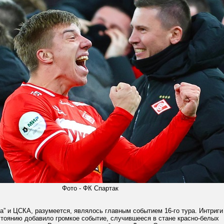
Фото - ФК Спартак
а” и ЦСКА, разумеется, являлось главным событием 16-го тура. Интриги
стоянию добавило громкое событие, случившееся в стане красно-белых