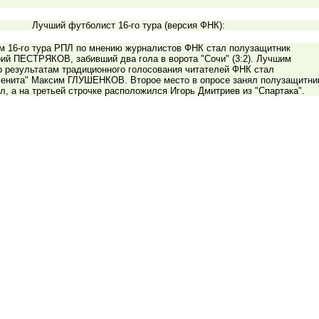
Лучший футболист 16-го тура (версия ФНК):
м 16-го тура РПЛ по мнению журналистов ФНК стал полузащитник
ий ПЕСТРЯКОВ, забивший два гола в ворота "Сочи" (3:2). Лучшим
о результатам традиционного голосования читателей ФНК стал
енита" Максим ГЛУШЕНКОВ. Второе место в опросе занял полузащитни
л, а на третьей строчке расположился Игорь Дмитриев из "Спартака".