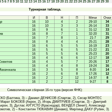
4
5
6
7
8
9
10
11
12
13
14
15
16
17
18
19
20
21
22
23
24
25
26
27
28
29
30
Турнирная таблица.
И
В
Н
П
Мячи
Очки
ар
16
10
4
2
29-10
34
16
10
3
3
26-14
33
16
9
6
1
31-12
33
ив
16
8
7
1
32-20
31
16
7
8
1
21-7
29
16
8
4
4
25-21
28
16
6
5
5
16-19
23
16
5
6
5
21-22
21
16
5
5
6
25-23
20
16
4
6
6
12-17
18
Советов
16
4
5
7
20-26
17
16
4
4
8
19-24
16
Махачкала
16
3
5
8
8-20
14
г
16
2
6
8
17-26
12
16
2
2
12
14-37
8
16
2
2
12
9-27
8
Символическая сборная 16-го тура (версия ФНК):
О (Балтика, 3) – Даниил ДЕНИСОВ (Спартак, 2), Сесар МОНТЕС
, Марат БОКОЕВ (Акрон, 2), Игорь ДМИТРИЕВ (Спартак, 3) – Дмитрий
рон, 3), Дуглас АУГУСТО (Краснодар), ВЕНДЕЛ (Зенит), Александр
мотив, 2) – Константин ТЮКАВИН (Динамо), Мирлинд ДАКУ (Рубин, 3).