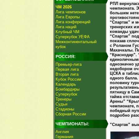
РПЛ вернулась
ЧМ 2026
чемпионата. Э
Лига чемпионов
большим нете
Лига Европы
противостояни
Лига конференций
“Спартак” и 
Лига наций
тренерских и
команды удач
Клубный ЧМ
“Спартак” по
Суперкубок УЕФА
показав сплоч
Межконтинентальный
с Роланом Гус
кубок
Махачкалы. П
“Краснодар”.
РОССИЯ:
единоличными
однозначно у
Премьер-лига
недобором оч
Первая лига
ЦСКА в таблиц
Вторая лига
одного балла.
Кубок России
половину турн
Календарь
результативны
Бомбардиры
пятницу в Сам
Суперкубок
тайма отстава
Тренеры
Арены” “Крыл
Судьи
чемпионате, п
Стадионы
победный пут
Сборная России
подробно раз
ЧЕМПИОНАТЫ:
”Спартак” выи
Англия
Германия