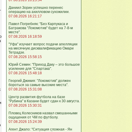
Даниил Зорин успешно перенес
-
операцию на ахилловом сухожилии.
07.08.2026 16:21:17
Павел Погребняк: "Без Карпукаса и
Батракова "Локомотив" будет на 7-8-м
месте".
о
07.08.2026 16:18:59
в
"Уфа" изучает вопрос подачи апелляции
на месячную дисквалификацию Омари
Тетрадзе.
07.08.2026 15:58:15
Юрий Семин: "Приход Даку – это большое
усиление для "Спартака".
07.08.2026 15:48:18
Георгий Джикия: "Локомотив" должен
бороться за самые высокие места".
к
07.08.2026 15:31:08
Центр развития футбола на базе
"Рубина" в Казани будет сдан к 30 августа.
и
07.08.2026 15:30:31
Пловец Колесников назвал смешанными
ощущения от ЧМ по футболу.
07.08.2026 15:24:39
а
Агент Джапо: "Ситуация сложная - Ян