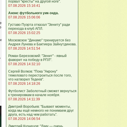
порвал "кресты" на другой ноге".
07.08.2026 15:16:41
Анонс футбольного уик-энда.
07.08.2026 15:06:06
е
Густаво Пуэрта отказал "Зениту" ради
о
перехода в клуб АПЛ.
07.08.2026 15:02:25
и
Московское "Динамо" тренируется без
Андрея Лунева и Бактиера Зайнутдинова.
07.08.2026 14:51:54
Роман Березовский: "Зенит" - явный
,
фаворит на победу в РПЛ".
07.08.2026 14:32:10
Сергей Волков: "Пока "Акрону"
тяжеловато перестроиться после того,
что натворил Тедеев".
07.08.2026 14:18:26
Футболист Заболотный сможет вернуться
к тренировкам в начале ноября.
07.08.2026 14:11:39
Дмитрий Воробьев: "Бывают моменты,
когда мы ещё немного не понимаем друг
друга, есть над чем работать".
07.08.2026 14:06:54
Дмитрий Кузнецов: "Даку — очень