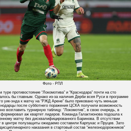
Фото - РПЛ
 туре противостояние “Локомотива” и “Краснодара” почти на сто
алось бы главным. Однако из-за наличия Дерби всея Руси в программе
го уик-энда к матчу на “РЖД Арене” было приковано чуть меньше
снодарцы после субботнего поражения ЦСКА получили возможность
но возглавить турнирную таблицу. “Локомотив”, в свою очередь, в
 формировал аж квартет лидеров. Команда Галактионова подошла к
венному матчу без дисквалифицированного Баринова. В отсутствии
у в центре полузащиты ожидаемо составили Карпукас и Пруцев. Зато
дисциплинарного наказания в стартовый состав “железнодорожников”