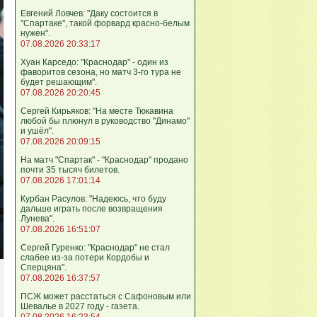
Евгений Ловчев: "Даку состоится в
"Спартаке", такой форвард красно-белым
нужен".
07.08.2026 20:33:17
Хуан Карседо: "Краснодар" - один из
фаворитов сезона, но матч 3-го тура не
будет решающим".
07.08.2026 20:20:45
Сергей Кирьяков: "На месте Тюкавина
любой бы плюнул в руководство "Динамо"
и ушёл".
07.08.2026 20:09:15
На матч "Спартак" - "Краснодар" продано
почти 35 тысяч билетов.
07.08.2026 17:01:14
Курбан Расулов: "Надеюсь, что буду
дальше играть после возвращения
Лунева".
07.08.2026 16:51:07
Сергей Гуренко: "Краснодар" не стал
слабее из-за потери Кордобы и
Сперцяна".
07.08.2026 16:37:57
ПСЖ может расстаться с Сафоновым или
Шевалье в 2027 году - газета.
07.08.2026 16:23:54