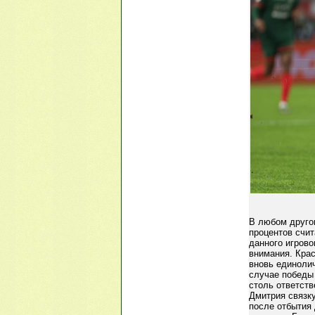
В любом другом
процентов счит
данного игрово
внимания. Кра
вновь единолич
случае победы
столь ответст
Дмитрия связк
после отбытия 