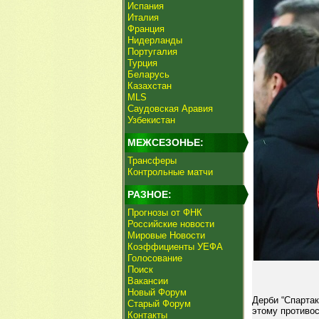
Испания
Италия
Франция
Нидерланды
Португалия
Турция
Беларусь
Казахстан
MLS
Саудовская Аравия
Узбекистан
МЕЖСЕЗОНЬЕ:
Трансферы
Контрольные матчи
РАЗНОЕ:
Прогнозы от ФНК
Российские новости
Мировые Новости
Коэффициенты УЕФА
Голосование
Поиск
Вакансии
Новый Форум
Дерби “Спартак
Старый Форум
этому противо
Контакты