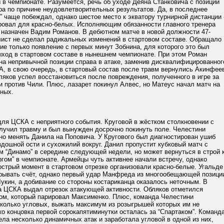
 в чемпионате. Разумеется, речь об уходе Деяна Станковича с позиции
ра по причине неудовлетворительных результатов. Да, в последнее
” чаще побеждал, однако шестое место к экватору турнирной дистанции 
ровал для красно-белых. Исполняющим обязанности главного тренера
 назначен Вадим Романов. В дебютном матче в новой должности 47-
лист не сделал радикальных изменений в стартовом составе. Обращало
ие только появление с первых минут Зобнина, для которого это был
ыход в стартовом составе в нынешнем чемпионате. При этом Роман
на непривычной позиции справа в атаке, заменив дисквалифицированног
А, в свою очередь, в стартовый состав после травм вернулись Акинфее
ляков успел восстановиться после повреждения, полученного в игре за
 против Чили. Плюс, лазарет покинул Алвес, но Матеус начал матч на
сных.
ля ЦСКА с неприятного события. Круговой в жёстком столкновении с
лучил травму и был вынужден досрочно покинуть поле. Челестини
но менять Данила на Поповича. У Кругового был диагностирован ушиб
дошной ости и сухожилий вокруг. Данил пропустит кубковый матч с
м “Динамо” в середине следующей недели, но может вернуться в строй 
ргом” в чемпионате. Армейцы чуть активнее начали встречу, однако
стрый момент в стартовом отрезке организовали красно-белые. Угальде
крывать счёт, однако первый удар Манфреда из многообещающей позици
укин, а добивание со стороны костариканца оказалось неточным. В
а ЦСКА выдал отрезок атакующей активности. Обляков отметился
ом, который парировал Максименко. Плюс, команда Челестини
сколько угловых, выжать максимум из розыгрышей которых им не
о концовка первой сорокапятиминутки осталась за “Спартаком”. Команд
ла несколько динамичных атак и заработала угловой в одной из них,