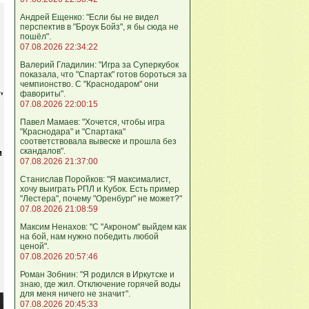
Андрей Ещенко: "Если бы не видел
перспектив в "Броук Бойз", я бы сюда не
пошёл".
07.08.2026 22:34:22
Валерий Гладилин: "Игра за Суперкубок
показала, что "Спартак" готов бороться за
чемпионство. С "Краснодаром" они
,
фавориты".
07.08.2026 22:00:15
Павел Мамаев: "Хочется, чтобы игра
"Краснодара" и "Спартака"
соответствовала вывеске и прошла без
скандалов".
и
07.08.2026 21:37:00
Станислав Поройков: "Я максималист,
хочу выиграть РПЛ и Кубок. Есть пример
"Лестера", почему "Оренбург" не может?"
07.08.2026 21:08:59
Максим Ненахов: "С "Акроном" выйдем как
на бой, нам нужно победить любой
ценой".
07.08.2026 20:57:46
Роман Зобнин: "Я родился в Иркутске и
знаю, где жил. Отключение горячей воды
для меня ничего не значит".
07.08.2026 20:45:33