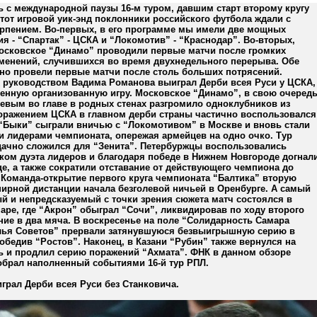
 с международной паузы 16-м туром, давшим старт второму кругу
тот игровой уик-энд поклонники российского футбола ждали с
рпением. Во-первых, в его программе мы имели две мощных
я - “Спартак” - ЦСКА и “Локомотив” - “Краснодар”. Во-вторых,
московское “Динамо” проводили первые матчи после громких
зменений, случившихся во время двухнедельного перерыва. Обе
но провели первые матчи после столь больших потрясений.
д руководством Вадима Романова выиграл Дерби всея Руси у ЦСКА,
енную организованную игру. Московское “Динамо”, в свою очередь
евым во главе в родных стенах разгромило одноклубников из
оражением ЦСКА в главном дерби страны частично воспользовался
 “Быки” сыграли вничью с “Локомотивом” в Москве и вновь стали
 лидерами чемпионата, опережая армейцев на одно очко. Тур
дачно сложился для “Зенита”. Петербуржцы воспользовались
ком дуэта лидеров и благодаря победе в Нижнем Новгороде догнал
е, а также сократили отставание от действующего чемпиона до
 Команда-открытие первого круга чемпионата “Балтика” вторую
ирной дистанции начала безголевой ничьей в Оренбурге. А самый
й и непредсказуемый с точки зрения сюжета матч состоялся в
аре, где “Акрон” обыграл “Сочи”, ликвидировав по ходу второго
ние в два мяча. В воскресенье на поле “Солидарность Самара
ья Советов” прервали затянувшуюся безвыигрышную серию в
обедив “Ростов”. Наконец, в Казани “Рубин” также вернулся на
ь и продлил серию поражений “Ахмата”. ФНК в данном обзоре
обрал наполненный событиями 16-й тур РПЛ.
грал Дерби всея Руси без Станковича.