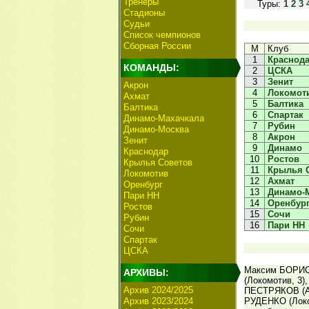
Тренеры
Туры:
1
2
3
Стадионы
Судьи
Список чемпионов
Сборная России
М
Клуб
1
Краснод
КОМАНДЫ:
2
ЦСКА
3
Зенит
Акрон
4
Локомот
Ахмат
5
Балтика
Балтика
6
Спартак
Динамо-Махачкала
7
Рубин
Динамо-Москва
8
Акрон
Зенит
9
Динамо
Краснодар
10
Ростов
Крылья Советов
11
Крылья 
Локомотив
12
Ахмат
Оренбург
13
Динамо-
Пари НН
14
Оренбур
Ростов
15
Сочи
Рубин
16
Пари НН
Сочи
Спартак
ЦСКА
Максим БОРИСК
АРХИВЫ:
(Локомотив, 3)
Архив 2024/2025
ПЕСТРЯКОВ (Ак
Архив 2023/2024
РУДЕНКО (Локо