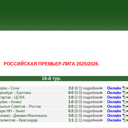
РОССИЙСКАЯ ПРЕМЬЕР-ЛИГА 2025/2026.
16-й тур.
крон
-
Сочи
3:2
(0:1)
Онлайн
ренбург
-
Балтика
0:0
(0:0)
Онлайн
партак
-
ЦСКА
1:0
(1:0)
Онлайн
убин
-
Ахмат
1:0
(0:0)
Онлайн
рылья Советов
-
Ростов
2:0
(1:0)
Онлайн
ари НН
-
Зенит
0:2
(0:0)
Онлайн
инамо
-
Динамо-Махачкала
3:0
(1:0)
Онлайн
окомотив
-
Краснодар
1:1
(1:1)
Онлайн