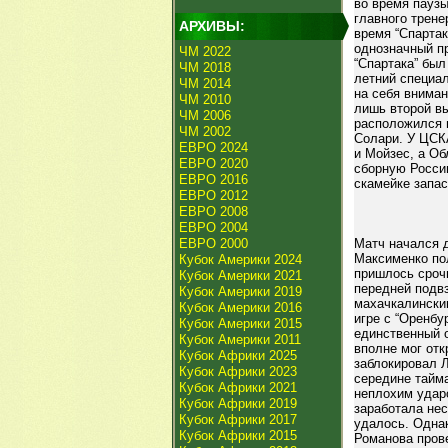
во время паузы
главного трене
АРХИВЫ:
время “Спартак
однозначный п
ЧМ 2022
“Спартака” был
ЧМ 2018
летний специа
ЧМ 2014
на себя вниман
ЧМ 2010
лишь второй в
ЧМ 2006
расположился 
ЧМ 2002
Солари. У ЦСК
ЕВРО 2024
и Мойзес, а Об
ЕВРО 2020
сборную России
ЕВРО 2016
скамейке запа
ЕВРО 2012
ЕВРО 2008
ЕВРО 2004
ЕВРО 2000
Матч начался д
Максименко по
Кубок Америки 2024
пришлось сроч
Кубок Америки 2021
передней подвз
Кубок Америки 2019
махачкалински
Кубок Америки 2016
игре с “Оренбу
Кубок Америки 2015
единственный о
Кубок Америки 2011
вполне мог от
Кубок Африки 2025
заблокировал Л
Кубок Африки 2023
середине тайм
Кубок Африки 2021
неплохим удар
Кубок Африки 2019
заработала не
Кубок Африки 2017
удалось. Однак
Кубок Африки 2015
Романова прове