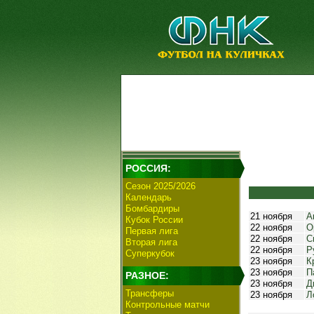
РОССИЯ:
Сезон 2025/2026
Календарь
Бомбардиры
21 ноября
А
Кубок России
22 ноября
О
Первая лига
22 ноября
С
Вторая лига
22 ноября
Р
Суперкубок
23 ноября
К
23 ноября
П
РАЗНОЕ:
23 ноября
Д
Трансферы
23 ноября
Л
Контрольные матчи