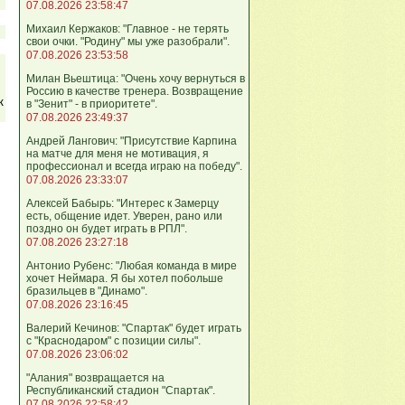
07.08.2026 23:58:47
Михаил Кержаков: "Главное - не терять
свои очки. "Родину" мы уже разобрали".
07.08.2026 23:53:58
Милан Вьештица: "Очень хочу вернуться в
Россию в качестве тренера. Возвращение
к
в "Зенит" - в приоритете".
07.08.2026 23:49:37
Андрей Лангович: "Присутствие Карпина
на матче для меня не мотивация, я
профессионал и всегда играю на победу".
07.08.2026 23:33:07
Алексей Бабырь: "Интерес к Замерцу
есть, общение идет. Уверен, рано или
поздно он будет играть в РПЛ".
07.08.2026 23:27:18
Антонио Рубенс: "Любая команда в мире
хочет Неймара. Я бы хотел побольше
бразильцев в "Динамо".
07.08.2026 23:16:45
Валерий Кечинов: "Спартак" будет играть
с "Краснодаром" с позиции силы".
07.08.2026 23:06:02
"Алания" возвращается на
Республиканский стадион "Спартак".
07.08.2026 22:58:42