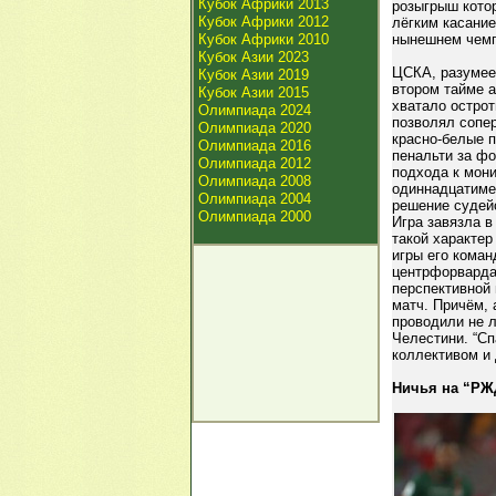
Кубок Африки 2013
розыгрыш кото
Кубок Африки 2012
лёгким касание
Кубок Африки 2010
нынешнем чемп
Кубок Азии 2023
ЦСКА, разумее
Кубок Азии 2019
втором тайме 
Кубок Азии 2015
хватало остро
Олимпиада 2024
позволял сопе
Олимпиада 2020
красно-белые п
Олимпиада 2016
пенальти за ф
Олимпиада 2012
подхода к мон
Олимпиада 2008
одиннадцатиме
Олимпиада 2004
решение судейс
Олимпиада 2000
Игра завязла 
такой характер
игры его коман
центрфорварда.
перспективной
матч. Причём,
проводили не л
Челестини. “Сп
коллективом и
Ничья на “РЖ