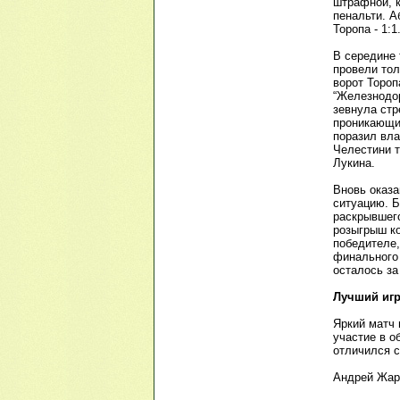
штрафной, к
пенальти. А
Торопа - 1:1
В середине 
провели тол
ворот Тороп
“Железнодор
зевнула стр
проникающий
поразил вла
Челестини т
Лукина.
Вновь оказа
ситуацию. 
раскрывшего
розыгрыш ко
победителе,
финального 
осталось з
Лучший игр
Яркий матч
участие в о
отличился с
Андрей Жар