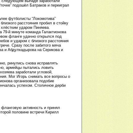
ём следующем выпаде заработали
точке” подошёл Батраков и переиграл
алее футболисты “Локомотива”
 близкого расстояния пробил в стойку
 хлёстким ударом Пиняева.
а 79-й минуте команда Галактионова
левом фланге удачно открылся под
ебов и ударом с близкого расстояния
трече. Сразу после забитого мяча
ва и Абдулкадырова на Серикова и
нно, ринулись снова исправлять
но, армейцы пытались ловить
хозяева заработали угловой,
ния. Мог Игорь снимать все вопросы о
тионова организовала подобие
енчалась успехом. Столичное дерби
 фланговую активность и принял
 второй половине встречи Кирилл