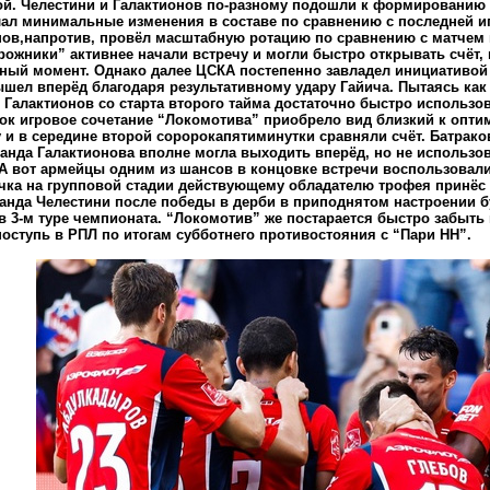
й. Челестини и Галактионов по-разному подошли к формированию с
ал минимальные изменения в составе по сравнению с последней иг
нов,напротив, провёл масштабную ротацию по сравнению с матчем 
ожники” активнее начали встречу и могли быстро открывать счёт,
ный момент. Однако далее ЦСКА постепенно завладел инициативой 
шел вперёд благодаря результативному удару Гайича. Пытаясь ка
 Галактионов со старта второго тайма достаточно быстро использо
ок игровое сочетание “Локомотива” приобрело вид близкий к опти
 и в середине второй соророкапятиминутки сравняли счёт. Батрако
анда Галактионова вполне могла выходить вперёд, но не использ
А вот армейцы одним из шансов в концовке встречи воспользовали
чка на групповой стадии действующему обладателю трофея принёс 
анда Челестини после победы в дерби в приподнятом настроении бу
в 3-м туре чемпионата. “Локомотив” же постарается быстро забыть
оступь в РПЛ по итогам субботнего противостояния с “Пари НН”.