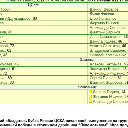
Милан Гайич
, 31 (1:0).
Алексей Батраков
, 68 - с пенальти (1:1).
К
ЦСКА
 Тороп
Даниил Веселов
ич
Лукас Фассон
ин Абдулкадыров
, 80
Егор Погостнов
ев
Жерзино Ньямси
Александр Сильянов
бов
, 80
Дмитрий Баринов
ков
Илья Самошников
, 46
сляк
Данила Годяев
, 46
овой
, 72
Никита Салтыков
, 46
вес
, 61
Владислав Сарвели
,
о
, 46
Николай Комличенко
,
Замены:
Мусаев
, 46
Алексей Батраков
, 46
дикян
, 61
Зелимхан Бакаев
, 46
а
, 72
Александр Руденко
, 
кин
, 80
Сергей Пиняев
, 61
иков
, 80
Дмитрий Воробьев
, 6
Наказания:
Данила Годяев
, 14
Жерзино Ньямси
, 4
Александр Сильяно
й обладатель Кубка России ЦСКА начал своё выступление на груп
домашней победы в столичном дерби над “Локомотивом”. Игра пол