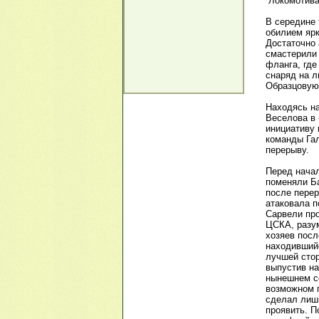
“Локомотива
В середине 
обилием ярк
Достаточно 
смастерили 
фланга, где
снаряд на л
Образцовую
Находясь на
Веселова в 
инициативу 
команды Гал
перерыву.
Перед начал
поменяли Ба
после перер
атаковала п
Сарвели про
ЦСКА, разум
хозяев посл
находившийс
лучшей стор
выпустив на
нынешнем се
возможном п
сделал лишь
проявить. 