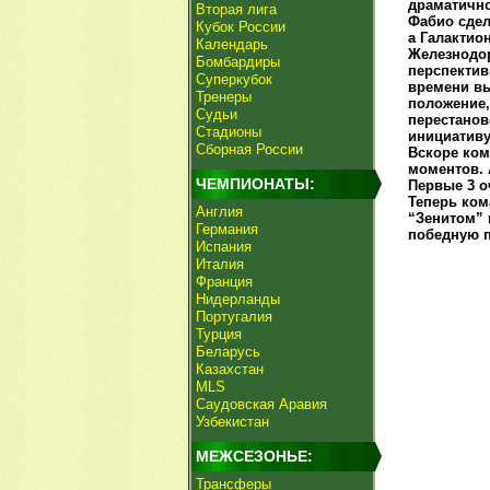
драматично
Вторая лига
Фабио сдел
Кубок России
а Галактио
Календарь
Железнодор
Бомбардиры
перспектив
Суперкубок
времени вы
Тренеры
положение,
Судьи
перестанов
Стадионы
инициативу
Сборная России
Вскоре ком
моментов. 
ЧЕМПИОНАТЫ:
Первые 3 о
Теперь ком
Англия
“Зенитом” 
Германия
победную п
Испания
Италия
Франция
Нидерланды
Португалия
Турция
Беларусь
Казахстан
MLS
Саудовская Аравия
Узбекистан
МЕЖСЕЗОНЬЕ:
Трансферы