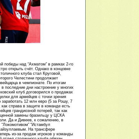
й победы над “Ахматом” в рамках 2-го
тро открыть счёт. Однако в концовке
толичного клуба стал Круговой,
оторого Челестини продолжает
вейцарца в чемпионате. По итогам
 в последние дни настроение у многих
ковский клуб договорился о продажах
делки для армейцев с точки зрения
заработать 12 млн евро (5 за Рошу, 7
 как справа в защите в команде есть
йцев грандиозной потерей, так как
оценной замены бразильцу у ЦСКА
оли. Да и Дивеев, к сожалению, в
с “Локомотивом” “Истамбул
Файзуллаевым. На трансфере
еперь из-за продаж игроков у команды
 отдел столичного клуба обязан