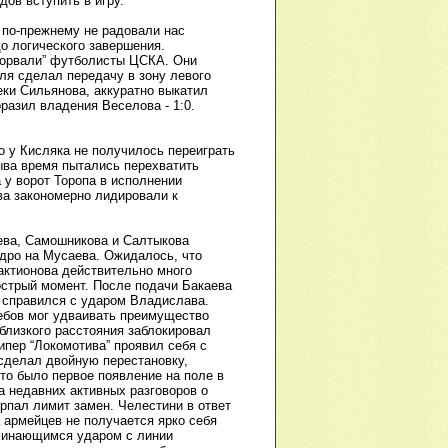
дов вступить в игру.
 по-прежнему не радовали нас
о логического завершения.
взорвали” футболисты ЦСКА. Они
ля сделал передачу в зону левого
еки Сильянова, аккуратно выкатил
разил владения Веселова - 1:0.
 у Кисляка не получилось переиграть
ыва время пытались перехватить
 у ворот Торопа в исполнении
ва закономерно лидировали к
ева, Самошникова и Салтыкова
ндро на Мусаева. Ожидалось, что
актионова действительно много
 острый момент. После подачи Бакаева
и справился с ударом Владислава.
лебов мог удваивать преимущество
близкого расстояния заблокировал
ипер “Локомотива” проявил себя с
сделал двойную перестановку,
то было первое появление на поле в
а недавних активных разговоров о
рпал лимит замен. Челестини в ответ
 армейцев не получается ярко себя
оминающимся ударом с линии