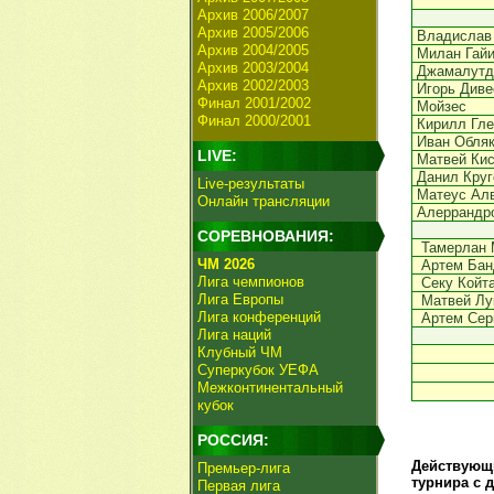
Архив 2006/2007
Архив 2005/2006
Владислав
Архив 2004/2005
Милан Гай
Архив 2003/2004
Джамалутд
Архив 2002/2003
Игорь Диве
Финал 2001/2002
Мойзес
Финал 2000/2001
Кирилл Гле
Иван Обля
LIVE:
Матвей Ки
Данил Круг
Live-результаты
Матеус Ал
Онлайн трансляции
Алеррандр
СОРЕВНОВАНИЯ:
Тамерлан 
ЧМ 2026
Артем Бан
Лига чемпионов
Секу Койт
Лига Европы
Матвей Лу
Лига конференций
Артем Сер
Лига наций
Клубный ЧМ
Суперкубок УЕФА
Межконтинентальный
кубок
РОССИЯ:
Действующи
Премьер-лига
турнира с 
Первая лига