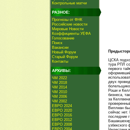
Контрольные матчи
РАЗНОЕ:
Прогнозы от ФНК
Российские новости
Мировые Новости
Коэффициенты УЕФА
Голосование
Поиск
Вакансии
Предыстор
Новый Форум
Старый Форум
ЦСКА подход
Контакты
тура РПЛ со
первого тай
АРХИВЫ:
оформивший 
использоват
ЧМ 2022
двух провед
ЧМ 2018
болельщико
ЧМ 2014
Роши и Келл
ЧМ 2010
бизнеса, та
ЧМ 2006
за Келлвена
ЧМ 2002
проверенный
ЕВРО 2024
Виллиан бы
ЕВРО 2020
сейчас нет.
ЕВРО 2016
последние г
ЕВРО 2012
Башакшехир
ЕВРО 2008
узбекского 
ЕВРО 2004
Челестини 