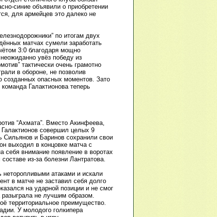
асно-синие объявили о приобретении
тся, для армейцев это далеко не
Железнодорожники” по итогам двух
едённых матчах сумели заработать
чётом 3:0 благодаря мощно
 неожиданно увёз победу из
мотив” тактически очень грамотно
рали в обороне, не позволив
о созданных опасных моментов. Зато
 команда Галактионова теперь
ротив “Ахмата”. Вместо Акинфеева,
т Галактионов совершил целых 9
шь Сильянов и Баринов сохранили свои
 он выходил в концовке матча с
а себя внимание появление в воротах
составе из-за болезни Лантратова.
ь неторопливыми атаками и искали
ент в матче не заставил себя долго
казался на ударной позиции и не смог
а разыграла не лучшим образом.
воё территориальное преимущество.
адии. У молодого голкипера