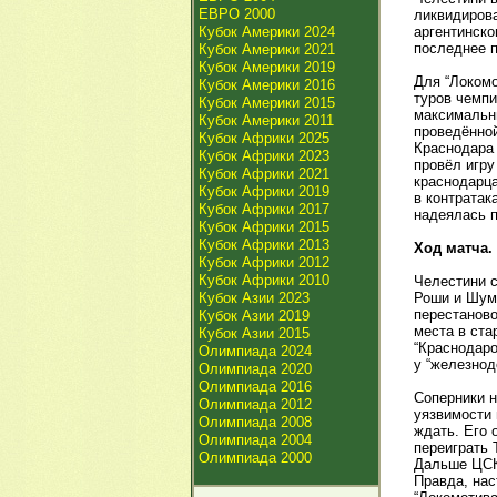
ЕВРО 2000
ликвидирова
Кубок Америки 2024
аргентинско
последнее п
Кубок Америки 2021
Кубок Америки 2019
Для “Локомо
Кубок Америки 2016
туров чемпи
Кубок Америки 2015
максимальны
Кубок Америки 2011
проведённой
Кубок Африки 2025
Краснодара 
Кубок Африки 2023
провёл игру
Кубок Африки 2021
краснодарца
Кубок Африки 2019
в контратак
Кубок Африки 2017
надеялась п
Кубок Африки 2015
Кубок Африки 2013
Ход матча.
Кубок Африки 2012
Кубок Африки 2010
Челестини с
Кубок Азии 2023
Роши и Шума
перестаново
Кубок Азии 2019
места в ста
Кубок Азии 2015
“Краснодаро
Олимпиада 2024
у “железнод
Олимпиада 2020
Олимпиада 2016
Соперники н
Олимпиада 2012
уязвимости 
Олимпиада 2008
ждать. Его 
Олимпиада 2004
переиграть 
Олимпиада 2000
Дальше ЦСКА
Правда, нас