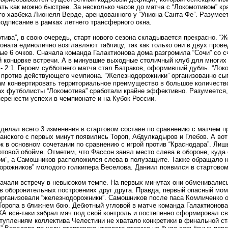
ть как можно быстрее. За несколько часов до матча с “Локомотивом” кр
го хавбека Лионеля Верде, арендованного у “Униона Санта Фе”. Разумее
одписание в рамках летнего трансферного окна.
тива”, в свою очередь, старт нового сезона складывается прекрасно. “
оната единолично возглавляют таблицу, так как только они в двух пров
е 6 очков. Сначала команда Галактионова дома разгромила “Сочи” со с
 концовке встречи. А в минувшие выходные столичный клуб для многих
- 2:1. Героем субботнего матча стал Батраков, оформивший дубль. “Локо
 против действующего чемпиона. “Железнодорожники” организованно сыг
м конвертировать территориальное преимущество в большое количеств
ах футболисты “Локомотива” сработали крайне эффективно. Разумеется,
еренести успехи в чемпионате и на Кубок России.
делал всего 3 изменения в стартовом составе по сравнению с матчем п
нского с первых минут появились Тороп, Абдулкадыров и Глебов. А во
к в основном сочетании по сравнению с игрой против “Краснодара”. Ли
ртовой обойме. Отметим, что Фассон занял место слева в обороне, куда
м”, а Самошников расположился слева в полузащите. Также обращало н
орожников” молодого голкипера Веселова. Даниил появился в стартовом 
ачали встречу в невысоком темпе. На первых минутах они обменивалис
в оборонительных построениях друг друга. Правда, первый опасный мом
организовали “железнодорожники”. Самошников после паса Комличенко о
Торопа в ближнем бою. Дебютный угловой в матче команда Галактионов
 всё-таки забрал мяч под свой контроль и постепенно сформировал с
туплениям коллектива Челестини не хватало конкретики в финальной ст