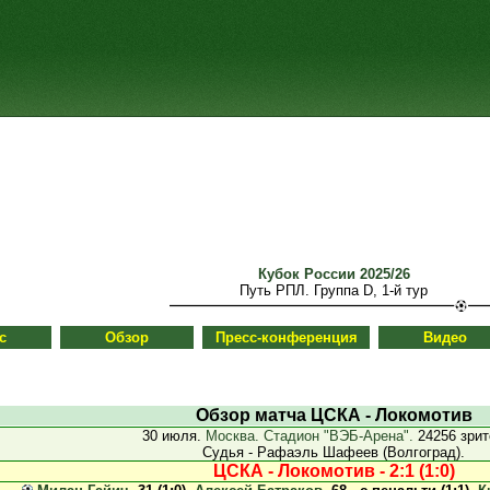
Кубок России 2025/26
Путь РПЛ. Группа D, 1-й тур
с
Обзор
Пресс-конференция
Видео
Обзор матча ЦСКА - Локомотив
30 июля.
Москва. Стадион "ВЭБ-Арена".
24256 зрит
Судья - Рафаэль Шафеев (Волгоград).
ЦСКА - Локомотив - 2:1 (1:0)