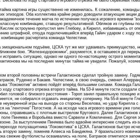
” Веселова по ходу стартового игрового отрезка не было серьёзных пово
тайма картина игры существенно не изменилась. К сожалению, команды
их эпизодов. Оба коллектива крайне редко доводили атакующие акции д
академичное течение матча по истечении получаса игрового времени “
классную комбинацию, ставшую результативной. Обляков из глубины по
 Кисляк остроумно пропустил мяч Глебову, а Кирилл, избавившись от оп
инию штрафной, откуда подключившийся вперёд Гайич ударом с ходу по
 комбинацию расчертила команда Челестини.
 эмоциональном подъёме, ЦСКА тут же мог удваивать преимущество, но
ближнем бою. “Железнодорожники”, разумеется, в оставшееся до перер
и исправить ситуацию, однако ни одного по-настоящему острого момента
актионова мы на последних минутах тайма не увидели. Пожалуй, хозяе
ом второй половины встречи Галактионов сделал тройную замену. Годя
траков, Руденко и Бакаев. Челестини, в свою очередь, сменил Алерра
ыва “Локомотив” активно пойдёт вперёд большими силами. Команда Гал
о ходу стартового отрезка второго тайма. На 53-й минуте гости создали
бил головой с близкого расстояния - Тороп занял правильную позицию 
еется, не собирался отдавать инициативу сопернику. На 55-й минуте Г
е неуверенной игры на выходе со стороны Веселова, но удар Кирилла с 
я на “ленточке” Погостнов. А на исходе часа игрового времени уже голк
оны, справившись с плотным выстрелом Кругового. Далее Галактионов 
 поле Пиняева и Воробьёва вместо Сарвели и Комличенко. Для Сергея э
зоне. За выступлением Пиняева было вдвойне интереснее следить из-з
ереходе полузащитника “Локомотива” в ЦСКА. Галактионов быстро исче
 вторую замену, поменяв Алвеса на Бандикяна. У бразильского новичка
Пока свежие футболисты осваивались на поле, Батраков отметился зап