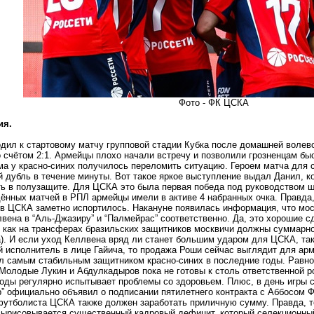
Фото - ФК ЦСКА
ия.
ил к стартовому матчу групповой стадии Кубка после домашней волево
 счётом 2:1. Армейцы плохо начали встречу и позволили грозненцам быс
ма у красно-синих получилось переломить ситуацию. Героем матча для с
дубль в течение минуты. Вот такое яркое выступление выдал Данил, к
ь в полузащите. Для ЦСКА это была первая победа под руководством ш
ённых матчей в РПЛ армейцы имели в активе 4 набранных очка. Правда,
в ЦСКА заметно испортилось. Накануне появилась информация, что мос
вена в “Аль-Джазиру” и “Палмейрас” соответственно. Да, это хорошие с
к как на трансферах бразильских защитников москвичи должны суммарно 
). И если уход Келлвена вряд ли станет большим ударом для ЦСКА, так
 исполнитель в лице Гайича, то продажа Роши сейчас выглядит для арме
л самым стабильным защитником красно-синих в последние годы. Равн
 Молодые Лукин и Абдулкадыров пока не готовы к столь ответственной р
оды регулярно испытывает проблемы со здоровьем. Плюс, в день игры 
” официально объявил о подписании пятилетнего контракта с Аббосом 
футболиста ЦСКА также должен заработать приличную сумму. Правда, т
вырисовывается существенный кадровый дефицит, который селекционный