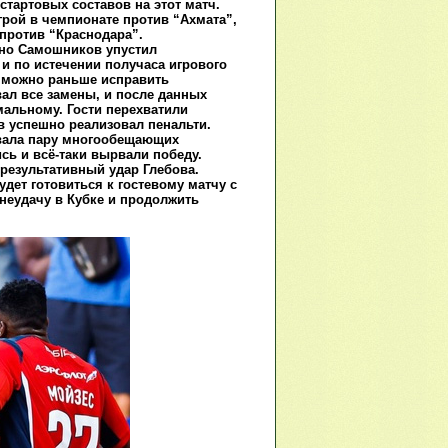
тартовых составов на этот матч.
рой в чемпионате против “Ахмата”,
против “Краснодара”.
 но Самошников упустил
и по истечении получаса игрового
к можно раньше исправить
вал все замены, и после данных
мальному. Гости перехватили
в успешно реализовал пенальти.
овала пару многообещающих
сь и всё-таки вырвали победу.
результативный удар Глебова.
дет готовиться к гостевому матчу с
 неудачу в Кубке и продолжить