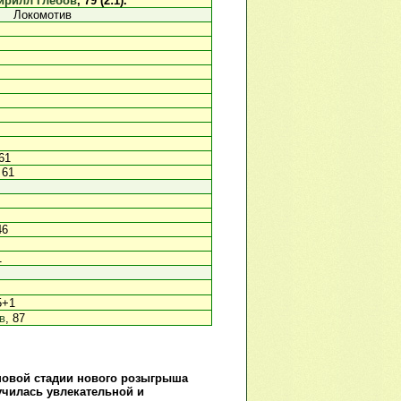
ирилл Глебов
, 79 (2:1).
Локомотив
 61
 61
46
1
5+1
в
, 87
повой стадии нового розыгрыша
училась увлекательной и