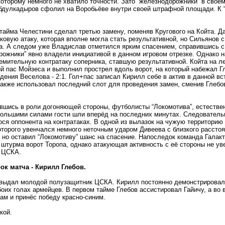
оторому немного не хватило точности. Зато “железнодорожники” в сво
бдулкадыров сфолил на Воробьёве внутри своей штрафной площади. К “
.
тайма Челестини сделал третью замену, поменяв Кругового на Койта. Д
ковую атаку, которая вполне могла стать результативной, но Сильянов с
а. А следом уже Владислав отметился ярким спасением, справившись с
ожники” явно владели инициативой в данном игровом отрезке. Однако н
емительную контратаку соперника, ставшую результативной. Койта на 
 пас Мойзеса и выполнил прострел вдоль ворот, на который набежал Гл
дения Веселова - 2:1. Гол+пас записал Кирилл себе в актив в данной вс
акже использовал последний слот для проведения замен, сменив Глебо
вшись в роли догоняющей стороны, футболисты “Локомотива”, естестве
Большими силами гости шли вперёд на последних минутах. Следователь
ся оппонента на контратаках. В одной из вылазок на чужую территорию 
торого увенчался немного неточным ударом Дивеева с близкого расстоя
 но оставил “Локомотиву” шанс на спасение. Напоследок команда Галак
штурма ворот Торопа, однако атакующая активность с её стороны не ув
а ЦСКА.
ок матча - Кирилл Глебов.
 выдал молодой полузащитник ЦСКА. Кирилл постоянно демонстрировал
боих голах армейцев. В первом тайме Глебов ассистировал Гайичу, а во
ам и принёс победу красно-синим.
кой.