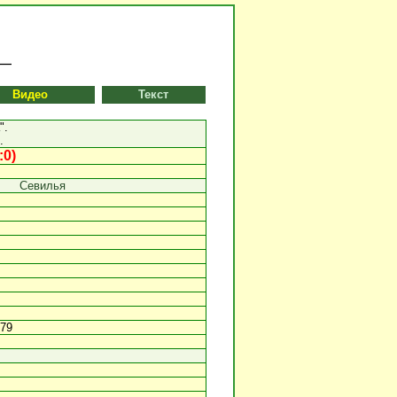
Видео
Текст
".
.
:0)
Севилья
 79