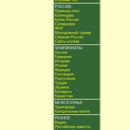
РОССИЯ:
Премьер-лига
Календарь
Кубок России
Суперкубок
ФНЛ
Молодежный турнир
Сборная России
Сайты клубов
ЧЕМПИОНАТЫ:
Англия
Германия
Испания
Италия
Франция
Голландия
Португалия
Турция
Украина
Беларусь
Казахстан
МЕЖСЕЗОНЬЕ:
Трансферы
Контрольные матчи
РАЗНОЕ:
Видео
Российские новости