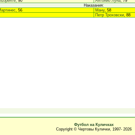
Льоренте
, 90
Антонио Луна
, 79
Наказания:
Мартинес
, 56
Ману
, 58
Петр Троховски
, 88
Футбол на Куличках
Copyright © Чертовы Кулички, 1997-
2026