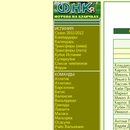
ИСПАНИЯ:
Сезон 2011/2012
Бомбардиры
Календарь
Трансферы (зима)
Трансферы (лето)
Кубок Испании
Суперкубок
Список чемпионов
Клаудио
Форум
Карлос 
КОМАНДЫ:
Микель 
Атлетик
Иньиго 
Атлетико
Лассин 
Барселона
Хаби Пр
Бетис
Маркел
Валенсия
Микел А
Вильярреал
Карлос 
Гранада
Рубен П
Леванте
Иманол 
Малага
Мальорка
Антони 
Осасуна
Вадим Д
Райо Вальекано