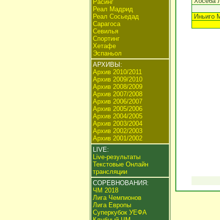
Хосеба 
Расинг
Реал Мадрид
Реал Сосьедад
Иньиго 
Сарагоса
Севилья
Спортинг
Хетафе
Эспаньол
АРХИВЫ:
Архив 2010/2011
Архив 2009/2010
Архив 2008/2009
Архив 2007/2008
Архив 2006/2007
Архив 2005/2006
Архив 2004/2005
Архив 2003/2004
Архив 2002/2003
Архив 2001/2002
LIVE:
Live-результаты
Текстовые Онлайн
трансляции
СОРЕВНОВАНИЯ:
ЧМ 2018
Лига Чемпионов
Лига Европы
Суперкубок УЕФА
Клубный ЧМ