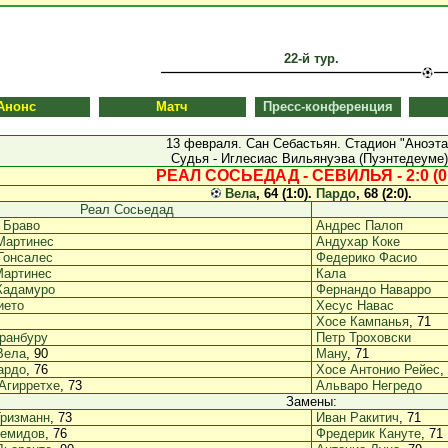
22-й тур.
Анонс
Матч
Пресс-конференция
13 февраля. Сан Себастьян. Стадион "Аноэта
Судья - Иглесиас Вильянуэва (Пуэнтедеуме)
РЕАЛ СОСЬЕДАД - СЕВИЛЬЯ - 2:0 (0
Вела
, 64 (1:0).
Пардо
, 68 (2:0).
Реал Сосьедад
 Браво
Андрес Палоп
Мартинес
Андухар Коке
Гонсалес
Федерико Фасио
Мартинес
Кала
Кадамуро
Фернандо Наварро
ието
Хесус Навас
Хосе Кампанья
, 71
ранбуру
Петр Троховски
Вела
, 90
Ману
, 71
ардо
, 76
Хосе Антонио Рейес
,
Агирретхе
, 73
Альваро Негредо
Замены:
Гризманн
, 73
Иван Ракитич
, 71
емидов
, 76
Фредерик Кануте
, 71