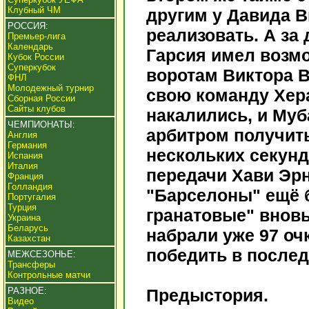
Клубный ЧМ
другим у Давида Ви
РОССИЯ:
реализовать. А за
Премьер-лига
Календарь
Гарсия имел возмо
Кубок России
Суперкубок
воротам Виктора В
ФНЛ
Молодежный турнир
свою команду Хера
Сборная России
Сайты клубов
накалились, и Муб
ЧЕМПИОНАТЫ:
арбитром получить
Англия
Германия
нескольких секунд
Испания
Италия
передачи Хави Эр
Франция
Голландия
"Барселоны" ещё б
Португалия
Турция
гранатовые" вновь
Украина
Беларусь
набрали уже 97 оч
Казахстан
победить в послед
МЕЖСЕЗОНЬЕ:
Трансферы
Контрольные матчи
РАЗНОЕ:
Предыстория.
Видео