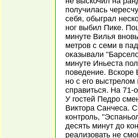
не выскочил на ран
получилась чересчу
себя, обыграл неско
ног выбил Пике. По
минуте Вилья вновь
метров с семи в пад
оказывали "Барсело
минуте Иньеста по
поведение. Вскоре 
но с его выстрелом
справиться. На 71-
У гостей Педро сме
Виктора Санчеса. С
контроль, "Эспаньо
десять минут до ко
реализовать не смо