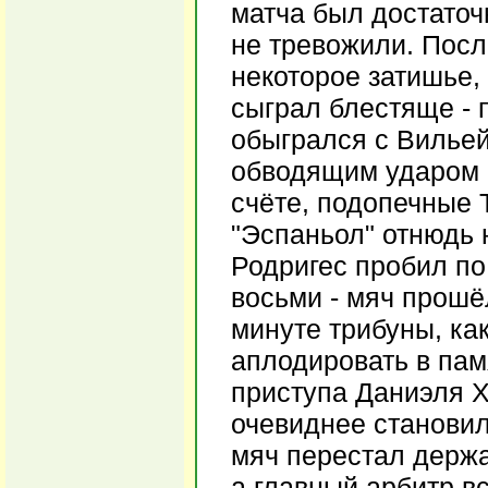
матча был достаточ
не тревожили. Посл
некоторое затишье,
сыграл блестяще - 
обыгрался с Вильей
обводящим ударом п
счёте, подопечные 
"Эспаньол" отнюдь 
Родригес пробил по
восьми - мяч прошё
минуте трибуны, ка
аплодировать в пам
приступа Даниэля Х
очевиднее становил
мяч перестал держа
а главный арбитр в