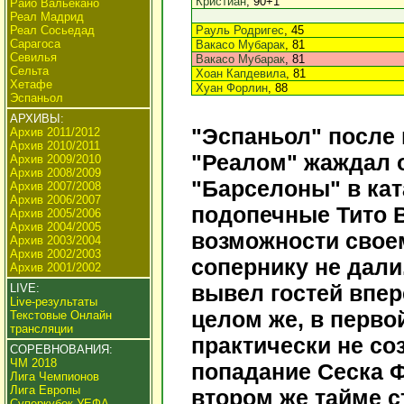
Кристиан
, 90+1
Райо Вальекано
Реал Мадрид
Реал Сосьедад
Рауль Родригес
, 45
Сарагоса
Вакасо Мубарак
, 81
Севилья
Вакасо Мубарак
, 81
Сельта
Хоан Капдевила
, 81
Хетафе
Хуан Форлин
, 88
Эспаньол
АРХИВЫ:
"Эспаньол" после 
Архив 2011/2012
Архив 2010/2011
"Реалом" жаждал о
Архив 2009/2010
Архив 2008/2009
"Барселоны" в кат
Архив 2007/2008
Архив 2006/2007
подопечные Тито 
Архив 2005/2006
Архив 2004/2005
возможности свое
Архив 2003/2004
Архив 2002/2003
сопернику не дали
Архив 2001/2002
вывел гостей впер
LIVE:
Live-результаты
целом же, в перв
Текстовые Онлайн
трансляции
практически не со
СОРЕВНОВАНИЯ:
ЧМ 2018
попадание Сеска Ф
Лига Чемпионов
Лига Европы
втором же тайме с
Суперкубок УЕФА