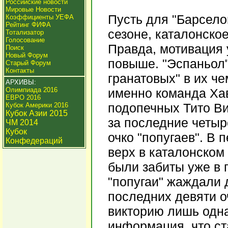
Российские новости
Мировые Новости
Пусть для "Барсело
Коэффициенты УЕФА
Рейтинг ФИФА
сезоне, каталонско
Тотализатор
Голосование
Правда, мотивация 
Поиск
Новый Форум
повыше. "Эспаньол"
Старый Форум
Контакты
гранатовых" в их ч
АРХИВЫ:
Олимпиада 2016
именно команда Ха
ЕВРО 2016
подопечных Тито Ви
Кубок Америки 2016
Кубок Азии 2015
за последние четыр
ЧМ 2014
Кубок
очко "попугаев". В 
Конфедераций
верх в каталонском 
были забиты уже в п
"попугаи" жаждали д
последних девяти о
викторию лишь одн
информация, что ст