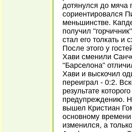
дотянулся до мяча 
сориентировался Пи
меньшинстве. Капде
получил "горчичник
стал его толкать и 
После этого у гост
Хави сменили Санче
"Барселона" отличил
Хави и выскочил оди
переиграл - 0:2. Вс
результате которог
предупреждению. На
вышел Кристиан Гом
основному времени 
изменился, а тольк