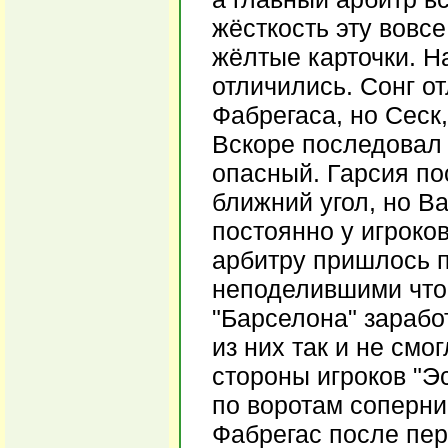
жёсткость эту вовсе
жёлтые карточки. На
отличились. Сонг о
Фабрегаса, но Сеск,
Вскоре последовал и
опасный. Гарсия по
ближний угол, но В
постоянно у игроко
арбитру пришлось п
неподелившими что-
"Барселона" зарабо
из них так и не смо
стороны игроков "Э
по воротам соперни
Фабрегас после пер