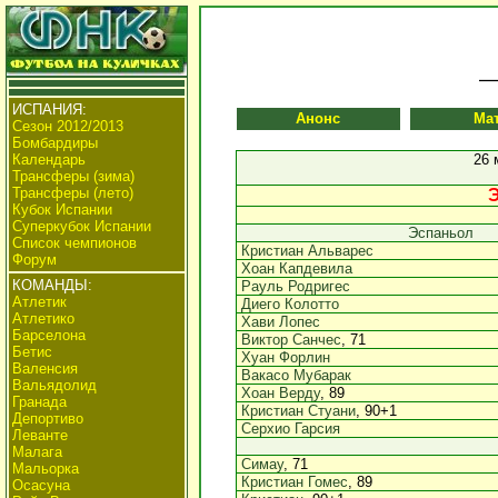
ИСПАНИЯ:
Анонс
Ма
Сезон 2012/2013
Бомбардиры
Календарь
26 
Трансферы (зима)
Трансферы (лето)
Э
Кубок Испании
Суперкубок Испании
Эспаньол
Список чемпионов
Кристиан Альварес
Форум
Хоан Капдевила
КОМАНДЫ:
Рауль Родригес
Атлетик
Диего Колотто
Атлетико
Хави Лопес
Барселона
Виктор Санчес
, 71
Бетис
Хуан Форлин
Валенсия
Вакасо Мубарак
Вальядолид
Хоан Верду
, 89
Гранада
Кристиан Стуани
, 90+1
Депортиво
Серхио Гарсия
Леванте
Малага
Симау
, 71
Мальорка
Кристиан Гомес
, 89
Осасуна