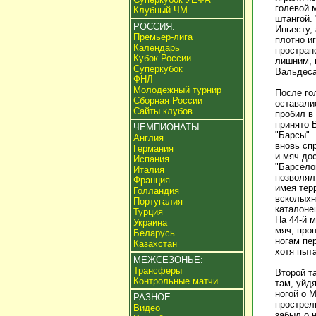
голевой 
Клубный ЧМ
штангой.
РОССИЯ:
Иньесту,
Премьер-лига
плотно и
Календарь
простран
Кубок России
лишним, 
Суперкубок
Вальдеса
ФНЛ
Молодежный турнир
После го
Сборная России
оставали
Сайты клубов
пробил в
принято 
ЧЕМПИОНАТЫ:
"Барсы". 
Англия
вновь сп
Германия
и мяч до
Испания
"Барсело
Италия
позволял
Франция
имея тер
Голландия
всколыхн
Португалия
каталоне
Турция
На 44-й 
Украина
мяч, про
Беларусь
ногам пе
Казахстан
хотя пыт
МЕЖСЕЗОНЬЕ:
Трансферы
Второй т
Контрольные матчи
там, уйдя
ногой о 
РАЗНОЕ:
прострел
Видео
забыл о 