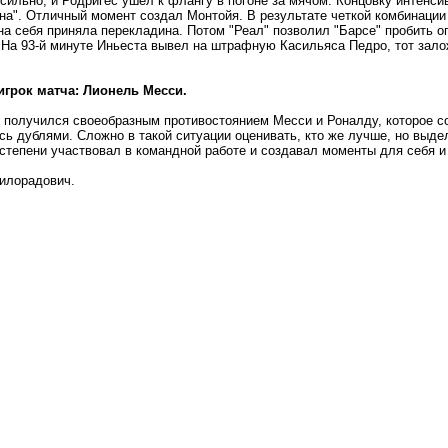
сильно, и Родригес ушел к флангу в погоне за мячом. Концовку интенси
на". Отличный момент создал Монтойя. В результате четкой комбинации 
на себя приняла перекладина. Потом "Реал" позволил "Барсе" пробить о
 На 93-й минуте Иньеста вывел на штрафную Касильяса Педро, тот зало
грок матча: Лионель Месси.
 получился своеобразным противостоянием Месси и Роналду, которое со
сь дублями. Сложно в такой ситуации оценивать, кто же лучше, но выде
степени участвовал в командной работе и создавал моменты для себя и
илорадович.