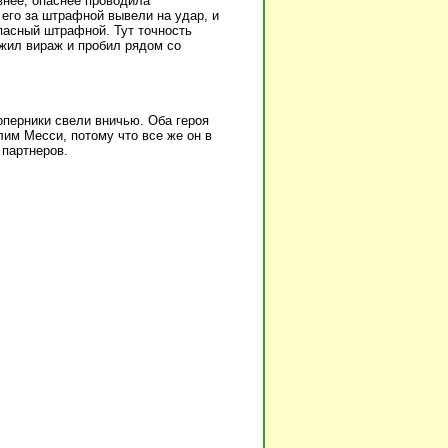
внее, опаснее проводила
его за штрафной вывели на удар, и
пасный штрафной. Тут точность
жил вираж и пробил рядом со
перники свели вничью. Оба героя
лим Месси, потому что все же он в
 партнеров.