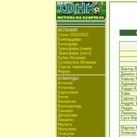
ИСПАНИЯ:
Сезон 2012/2013
Бомбардиры
Календарь
Трансферы (зима)
Трансферы (лето)
Кубок Испании
Суперкубок Испании
Список чемпионов
Виктор 
Форум
Даниэл 
КОМАНДЫ:
Хавьер 
Атлетик
Адриано
Атлетико
Хорди А
Барселона
Хави
Бетис
Серхио 
Валенсия
Андрес 
Вальядолид
Педро
Гранада
Лионель
Депортиво
Сеск Фа
Леванте
Малага
Мартин 
Мальорка
Алексис
Осасуна