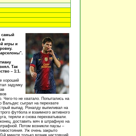
е самый
л в
й игры и
ровну.
Барселоны".
тиану
внял. Так
тво – 1:1.
те хороший
итал задумку
чав
ивов
. Чего-то не хватало. Попытались на
но Вальдес сыграл на перехвате
ыстрый выпад. Роналду выпиливал на
трого футбола и взаимного активного
уга, теряли и снова перехватывали.
аконец, доставить мяч в штрафную на
штрафной. Потом возникли паузы –
тивостояния. Уж очень закрыто
20-й минуте только возник настоящий