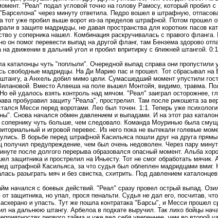
момент. "Реал" подал угловой точно на голову Рамосу, который пробил с
 "Барселона" через минуту ответила. Педро вошел в штрафную, отпасов
 а тот уже пробил выше ворот из-за пределов штрафной. Потом прошел о
грали в защите мадридцы, не давая пространства для коротких пасов кат
ство у соперника нашел. Комбинация раскручивалась с правого фланга. 
но он помог перевести выпад на другой фланг, там Бензема здорово отп
 на движении в дальний угол и пробил впритирку с ближней штангой. 0:1
ла каталонцы чуть "поплыли". Очередной выпад справа они пропустили 
сь свободные мадридцы. На Ди Марию пас и прошел. Тот сбрасывал на Б
 штангу, а Анхель добил мимо цели. Сумасшедший момент упустили гос
Вилановой. Вместо Алвеша на поле вышел Монтойя, видимо, травма. По
Но ей удалось взять контроль над мячом. "Реал" заиграл осторожнее, г
рава пробуравил защиту "Реала", прострелил. Там после рикошета за ве
стался Месси перед воротами. Лео был точен. 1:1. Теперь уже психологи
ны". Снова начался обмен давлением и выпадами. И на этот раз каталон
 сопернику чуть больше, чем следовало. Команда Моуринью была смуще
риториальный и игровой перевес. Из него пока не вытекали голевые моме
улись. В борьбе перед штрафной Касильяса пошли друг на друга прямы
ц получил предупреждение, чем был очень недоволен. Через пару минут
минуте после долгого перерыва образовался опасный момент. Альба хор
шел защитника и прострелил на Иньесту. Тот не смог обработать мячик.
ред штрафной Касильяса, за что судья был облеплен мадридцами вмиг. Ни
алась разыграть мяч и без свистка, схитрить. Под давлением каталонцев
айм начался с боевых действий. "Реал" сразу провел острый выпад. Оз
 от защитника, но упал, прося пенальти. Судья не дал его, посчитав, ч
Маскерано и упасть. Тут же пошла контратака "Барсы", и Месси прошел с
ил на дальнюю штангу. Арбелоа в подкате выручил. Так лихо бойцы нача
неприятностях первого тайма и уже вел себя увереннее, чем во второй 