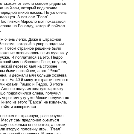
 отскоком от земли совсем рядом со
ал на Хави, который подключил
чередной лихой наскок. Но уж очень
алонцев. А вот сам "Реал"
Пас пяткой Марсело мог показаться
асовал на Роналду, который поймал
.
уж очень легко. Даже в штрафной
ензема, который в упор в падении
ти. Потом странное решение было
ложение оказывалось не из лучших у
лубже. И поплатился за это. Педро
рховой мяч поборолся Пепе, но упал,
ческий перевес был на стороне
цы были спокойнее, а вот "Реал"
на, и держали мяч больше хозяева,
нты. На 40-й минуте страсти немного
ми ногами Рамос и Педро. В итоге
 Алонсо получил желтую карточку.
ошо подключился слева, получил
 А через минуту уже Месси получил по
чего из этого "Барса" не извлекла,
 тайм и завершился.
ил вошел в штрафную, развернулся
то Месут сам предпочел обвиться
разу несколько оппонентов, а потом
ли вторую половину игры. "Реал"
части первой половины. Мадридцы