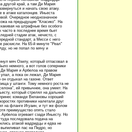
а другой край, а там Ди Мария
звернуться и начать свою атаку.
 в атаке каталонцев. Иньеста
овой. Очередное неоднозначное
хожа на предыдущие "Класико". На
скакивая на штрафные без особого
 часто в последнее время бьет
ледней стадии атак, нечисто, с
редной стандарт, а Месси с него
е раскисли. На 65-й минуте "Реал"
лду, но не попал по мячу и
инул мяч Озилу, который отпасовал в
ыло немного, а вот голов соперники
. Ди Мария и Арбелоа на правом
 упал, а пока он лежал, Ди Мария
 он отдыхал на газоне. Ответ
ища у штанги. Тому немного роста не
елона", ей привычнее, она умеет. На
ьесту, который стрелял на дальнюю
 принес команде Вилановы хороший
коростях противники налетали друг
бил на фланге Игуаин, и тут же фолом
отя преимущество опять стало
 Арбелоа огревает сзади Иньесту. Но
ттуда последовала подача на
еклись атакой мадридцы и едва не
 выпиливал пас на Педро, но