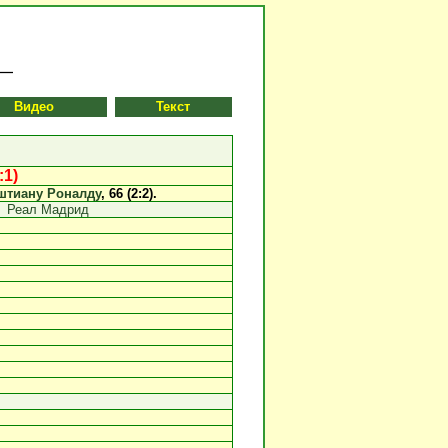
Видео
Текст
:1)
штиану Роналду
, 66 (2:2).
Реал Мадрид