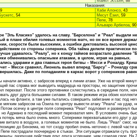
Майкл Эссьен
, 88
Наказания:
39
Хаби Алонсо
, 43
Бускетс
, 54
Месут Ёзил
, 59
Пепе
, 78
Альваро Арбелоа
, 90
е "Эль Класико" удалось на славу. "Барселона" и "Реал" выдали н
й в плане обилия голевых моментов матч, но он все время держа
нии, скорости были высокими, а ошибки диктовались высокой цено
ействием со стороны соперника. Оба тайма делили практически по
учше удавалось "Реалу", но к концу таймов возрастало давление "
ки обменивались опасными атаками, в целом, играя на равных.
лись ударами и два главных героя битвы – Месси и Роналду. Криш
чет – Месси сравнял, Лионель вывел вперед "Барсу" – Роналду сра
авершилась. Даже по попаданиям в каркас ворот у соперников равенс
 начали активно, с забросов вперед к линии атаки. Уже на второй мину
щий пас справа мог выводить мадридца на просторы, но защитник проч
ил перехват. После этого противники схлестнулись в середине поля, на
овать друг друга большими силами. В таком режиме игра обоих коллект
лась на фланги, а там уже пытались совершить забегание и пас под него
те мягким забросом на Озила по центру вывести атаку "Реала" на удар, 
 Потом осечку в центре поля соперника "Реал" подловил и развернул б
, но Адриано в последний момент перехватил мяч. В условиях очень быс
а потерь мяча было очень много. Соперники перехватывали его друг у др
ие витало в воздухе, а голевых моментов не было. Лишь "Реал" смог, н
позицию до Бензема, но тот сходу пробил очень неточно с левой части 
 Пепе пострадали поочередно в стыках. Эти ситуации отражали суть про
оманды, разрушая действия друг друга успешнее, чем созидая свое. На 