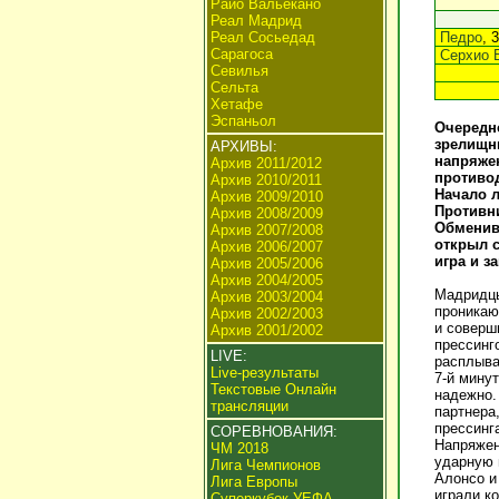
Райо Вальекано
Реал Мадрид
Реал Сосьедад
Педро
, 
Сарагоса
Серхио 
Севилья
Сельта
Хетафе
Эспаньол
Очередно
зрелищны
АРХИВЫ:
напряже
Архив 2011/2012
противод
Архив 2010/2011
Начало л
Архив 2009/2010
Противни
Архив 2008/2009
Обменива
Архив 2007/2008
открыл с
Архив 2006/2007
игра и з
Архив 2005/2006
Архив 2004/2005
Мадридцы
Архив 2003/2004
проникаю
Архив 2002/2003
и соверш
Архив 2001/2002
прессинг
LIVE:
расплыва
Live-результаты
7-й мину
Текстовые Онлайн
надежно.
трансляции
партнера
прессинг
СОРЕВНОВАНИЯ:
Напряжен
ЧМ 2018
ударную 
Лига Чемпионов
Алонсо и
Лига Европы
играли к
Суперкубок УЕФА