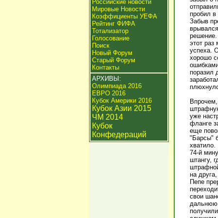
Российские новости
отправили
Мировые Новости
пробил в
Коэффициенты УЕФА
Забыв пр
Рейтинг ФИФА
врывался
Тотализатор
решение.
Голосование
этот раз
Поиск
успеха. 
Новый Форум
хорошо со
Старый Форум
ошибками
Контакты
поразил 
АРХИВЫ:
заработал
Олимпиада 2016
плюхнулс
ЕВРО 2016
Кубок Америки 2016
Впрочем,
Кубок Азии 2015
штрафную
уже наст
ЧМ 2014
фланге з
Кубок
еще пово
Конфедераций
"Барсы" 
хватило.
74-й мин
штангу, 
штрафной
на друга,
Пепе пре
переходи
свои шан
дальнюю 
получили