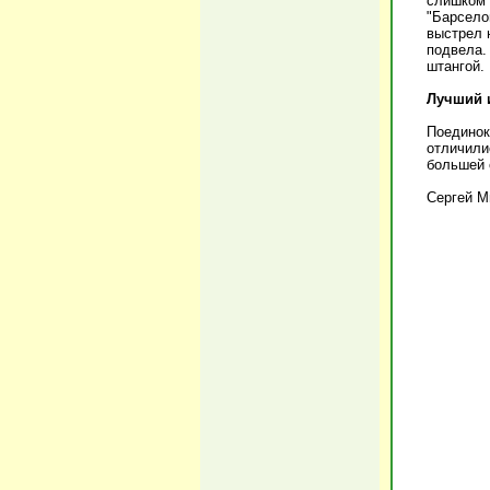
слишком 
"Барсело
выстрел 
подвела.
штангой.
Лучший и
Поединок
отличили
большей 
Сергей М