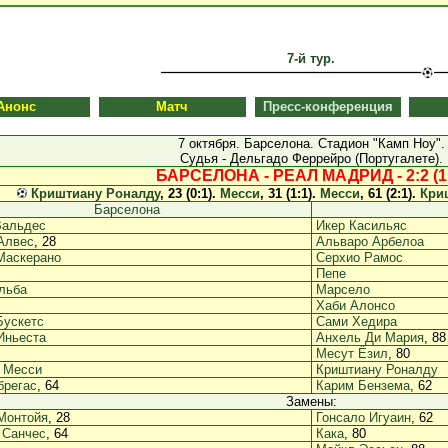
7-й тур.
Анонс
Матч
Пресс-конференция
7 октября. Барселона. Стадион "Камп Ноу".
Судья - Дельгадо Феррейро (Португалете).
БАРСЕЛОНА - РЕАЛ МАДРИД - 2:2 (1
Криштиану Роналду
, 23 (0:1).
Месси
, 31 (1:1).
Месси
, 61 (2:1).
Кри
Барселона
Вальдес
Икер Касильяс
Алвес
, 28
Альваро Арбелоа
Маскерано
Серхио Рамос
Пепе
льба
Марсело
Хаби Алонсо
Бускетс
Сами Хедира
Иньеста
Анхель Ди Мария
, 88
Месут Ёзил
, 80
 Месси
Криштиану Роналду
брегас
, 64
Карим Бензема
, 62
Замены:
Монтойя
, 28
Гонсало Игуаин
, 62
 Санчес
, 64
Кака
, 80