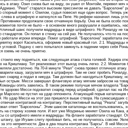
сь в атаку. Озил снова был на виду, он ушел от Монтойи, перевел мяч н
 Адриано. "Реал" старался высоким прессингом не давать "Барселоне" ра
о спорный момент с Озилом, судья повесил еще один вопрос. Теперь уже
 слева в штрафную и наткнулся на Пепе. Но рефери назначил лишь угл
 Противники продолжали свою отчаянную борьбу. Она не была особо по
 моментов почти не было – в основном много разрушали и ошибались, на
Отличный шанс получили мадридцы в виде штрафного. Но Роналду не так
 стандартов. Он попал в стенку на сей раз. Не получалось что-то на пос
 работали игроки впереди. Помог штрафной. "Барселона" заработала оче
девятку ворот Касильяса, оформив новый красивый гол. 2:1. Мадридцы н
 угловой. Подачу с него попытался замкнуть в падении через себя Рона
я оземь не очень приятно.
 стоило ему подняться, как следующая атака стала голевой. Хедира отк
 на Криштиану. Тот реализовал этот выход очень легко. 2:2. Моментов б
реляли достаточно. На 70-й минуте "Реал" снова провел отличную атаку
аварили кашу, загрузили мяч в штрафную. Там не смог пробить Роналду,
зил снаряд и подал в никуда. Там должен был находиться Криштиану, но
был острым. Месси завершал фланговую атаку мягким забросом на товар
 Команды опять завелись. В таком режиме получше мячом владела "Барс
уте здорово Месси подхватил снаряд перед штрафной, сделал пас на Ин
где Марсело не пустил на удар оппонента. Атакующий порыв каталонцев
. Но удар Месси на этот раз пришелся выше створа. На сумасшедших с
 отвечая контратакой на контратаку. Перспективный выпад "Реала" загу
рвал ответ "Барселоны". Этим шансом каталонцы не воспользовались, х
ть на сторону хозяев поля. И вот уже Моуринью меняет Озила на Кака, а
сы со штрафного имели и мадридцы. На фланге заработали стандарт. О
штангу, где Игуаин слету пробовал бить, но не получилось совсем. Увл
 за это неприятности. Два в два пошла контратака "Барсы". В ней Месси