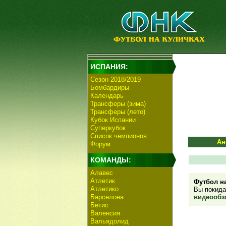
ИСПАНИЯ:
Сезон 2018/2019
Бомбардиры
Календарь
Трансферы (зима)
Трансферы (лето)
Кубок Испании
Суперкубок
Список чемпионов
Ан
Форум
КОМАНДЫ:
Алавес
Атлетик
Футбол н
Атлетико
Вы покидае
Барселона
видеообзо
Бетис
Валенсия
Вальядолид