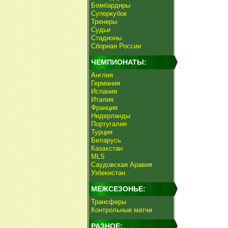
Бомбардиры
Суперкубок
Тренеры
Судьи
Стадионы
Сборная России
ЧЕМПИОНАТЫ:
Англия
Германия
Испания
Италия
Франция
Нидерланды
Португалия
Турция
Беларусь
Казахстан
MLS
Саудовская Аравия
Узбекистан
МЕЖСЕЗОНЬЕ:
Трансферы
Контрольные матчи
РАЗНОЕ: