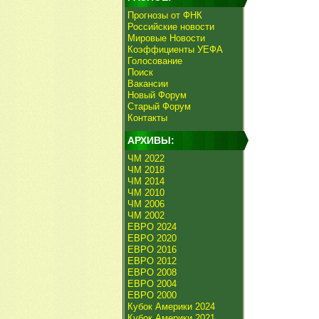
Прогнозы от ФНК
Российские новости
Мировые Новости
Коэффициенты УЕФА
Голосование
Поиск
Вакансии
Новый Форум
Старый Форум
Контакты
АРХИВЫ:
ЧМ 2022
ЧМ 2018
ЧМ 2014
ЧМ 2010
ЧМ 2006
ЧМ 2002
ЕВРО 2024
ЕВРО 2020
ЕВРО 2016
ЕВРО 2012
ЕВРО 2008
ЕВРО 2004
ЕВРО 2000
Кубок Америки 2024
Кубок Америки 2021