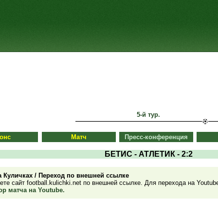
5-й тур.
онс
Матч
Пресс-конференция
БЕТИС - АТЛЕТИК - 2:2
а Куличках / Переход по внешней ссылке
те сайт football.kulichki.net по внешней ссылке. Для перехода на Youtu
р матча на Youtube.