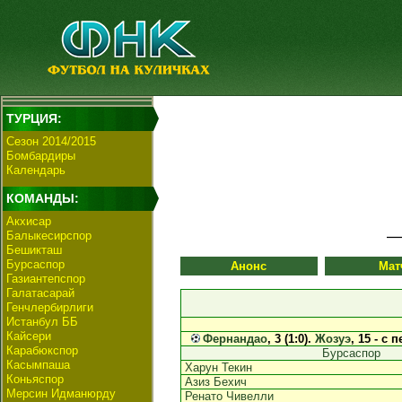
ТУРЦИЯ:
Сезон 2014/2015
Бомбардиры
Календарь
КОМАНДЫ:
Акхисар
Балыкесирспор
Бешикташ
Бурсаспор
Анонс
Мат
Газиантепспор
Галатасарай
Генчлербирлиги
Истанбул ББ
Кайсери
Фернандао
, 3 (1:0).
Жозуэ
, 15 - с 
Карабюкспор
Бурсаспор
Касымпаша
Харун Текин
Коньяспор
Азиз Бехич
Мерсин Идманюрду
Ренато Чивелли