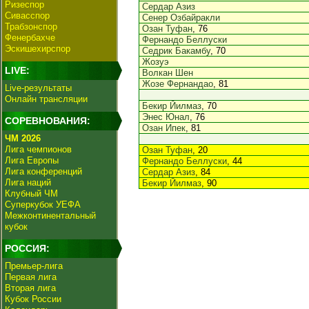
Ризеспор
Сердар Азиз
Сивасспор
Сенер Озбайракли
Трабзонспор
Озан Туфан
, 76
Фенербахче
Фернандо Беллуски
Эскишехирспор
Седрик Бакамбу
, 70
Жозуэ
LIVE:
Волкан Шен
Жозе Фернандао
, 81
Live-результаты
Онлайн трансляции
Бекир Йилмаз
, 70
Энес Юнал
, 76
СОРЕВНОВАНИЯ:
Озан Ипек
, 81
ЧМ 2026
Лига чемпионов
Озан Туфан
, 20
Лига Европы
Фернандо Беллуски
, 44
Лига конференций
Сердар Азиз
, 84
Лига наций
Бекир Йилмаз
, 90
Клубный ЧМ
Суперкубок УЕФА
Межконтинентальный
кубок
РОССИЯ:
Премьер-лига
Первая лига
Вторая лига
Кубок России