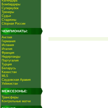
Календарь
Бомбардиры
Суперкубок
Тренеры
Судьи
Стадионы
Сборная России
ЧЕМПИОНАТЫ:
Англия
Германия
Испания
Италия
Франция
Нидерланды
Португалия
Турция
Беларусь
Казахстан
MLS
Саудовская Аравия
Узбекистан
МЕЖСЕЗОНЬЕ:
Трансферы
Контрольные матчи