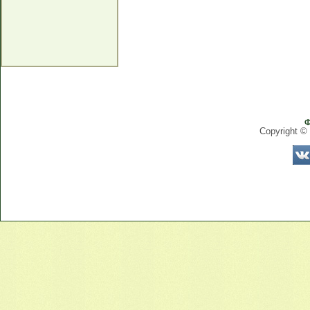
Ф
Copyright ©