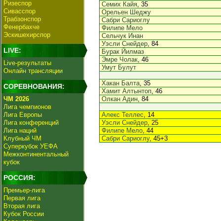
Ризеспор
Семих Кайя
, 35
Сивасспор
Орельен Шеджу
Трабзонспор
Сабри Сариоглу
Фенербахче
Филипе Мело
Эскишехирспор
Сельчук Инан
Уэсли Снейдер
, 84
LIVE:
Бурак Йилмаз
Эмре Чолак
, 46
Live-результаты
Умут Булут
Онлайн трансляции
Хакан Балта
, 35
СОРЕВНОВАНИЯ:
Хамит Алтынтоп
, 46
ЧМ 2026
Олкан Адин
, 84
Лига чемпионов
Лига Европы
Алекс Теллес
, 14
Лига конференций
Уэсли Снейдер
, 25
Лига наций
Филипе Мело
, 44
Клубный ЧМ
Сабри Сариоглу
, 45+3
Суперкубок УЕФА
Межконтинентальный
кубок
РОССИЯ:
Премьер-лига
Первая лига
Вторая лига
Кубок России