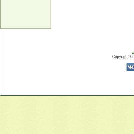
Ф
Copyright ©