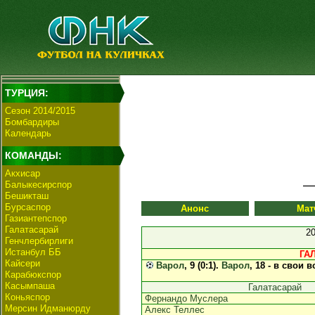
ТУРЦИЯ:
Сезон 2014/2015
Бомбардиры
Календарь
КОМАНДЫ:
Акхисар
Балыкесирспор
Бешикташ
Бурсаспор
Анонс
Мат
Газиантепспор
Галатасарай
2
Генчлербирлиги
Истанбул ББ
ГА
Кайсери
Варол
, 9 (0:1).
Варол
, 18 - в свои в
Карабюкспор
Касымпаша
Галатасарай
Коньяспор
Фернандо Муслера
Мерсин Идманюрду
Алекс Теллес