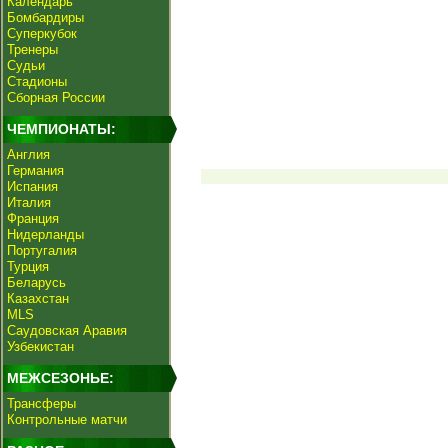
Календарь
Бомбардиры
Суперкубок
Тренеры
Судьи
Стадионы
Сборная России
ЧЕМПИОНАТЫ:
Англия
Германия
Испания
Италия
Франция
Нидерланды
Португалия
Турция
Беларусь
Казахстан
MLS
Саудовская Аравия
Узбекистан
МЕЖСЕЗОНЬЕ:
Трансферы
Контрольные матчи