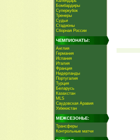
Календарь
Бомбардиры
Суперкубок
Тренеры
Судьи
Стадионы
Сборная России
ЧЕМПИОНАТЫ:
Англия
Германия
Испания
Италия
Франция
Нидерланды
Португалия
Турция
Беларусь
Казахстан
MLS
Саудовская Аравия
Узбекистан
МЕЖСЕЗОНЬЕ:
Трансферы
Контрольные матчи