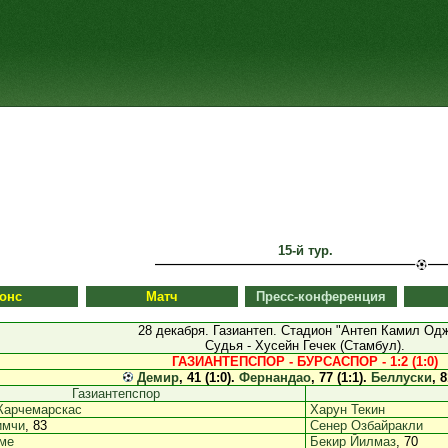
15-й тур.
онс
Матч
Пресс-конференция
28 декабря. Газиантеп. Стадион "Антеп Камил Одж
Судья - Хусейн Гечек (Стамбул).
ГАЗИАНТЕПСПОР - БУРСАСПОР - 1:2 (1:0)
Демир
, 41 (1:0).
Фернандао
, 77 (1:1).
Беллуски
, 8
Газиантепспор
Карчемарскас
Харун Текин
имчи
, 83
Сенер Озбайракли
ме
Бекир Йилмаз
, 70