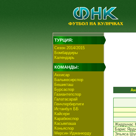
ТУРЦИЯ:
Сезон 2014/2015
Бомбардиры
Календарь
КОМАНДЫ:
Акхисар
Балыкесирспор
Бешикташ
Бурсаспор
Ан
Газиантепспор
Галатасарай
Генчлербирлиги
Истанбул ББ
Кайсери
Карабюкспор
Касымпаша
Жидрунас 
Коньяспор
Барис Ярд
Мерсин Идманюрду
Эльяса Шу