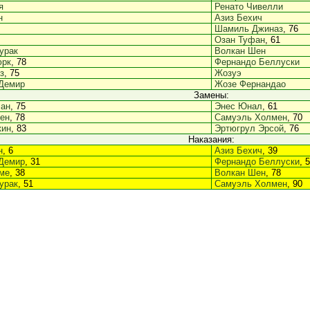
я
Ренато Чивелли
н
Азиз Бехич
Шамиль Джиназ
, 76
Озан Туфан
, 61
урак
Волкан Шен
юрк
, 78
Фернандо Беллуски
з
, 75
Жозуэ
Демир
Жозе Фернандао
Замены:
лан
, 75
Энес Юнал
, 61
ен
, 78
Самуэль Холмен
, 70
кин
, 83
Эртюгрул Эрсой
, 76
Наказания:
н
, 6
Азиз Бехич
, 39
Демир
, 31
Фернандо Беллуски
, 
ме
, 38
Волкан Шен
, 78
урак
, 51
Самуэль Холмен
, 90