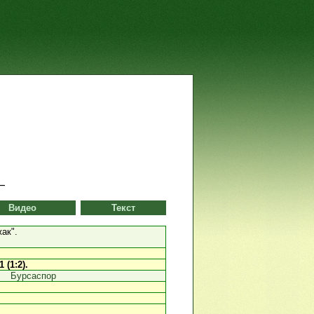
Видео
Текст
ак".
1 (1:2).
Бурсаспор