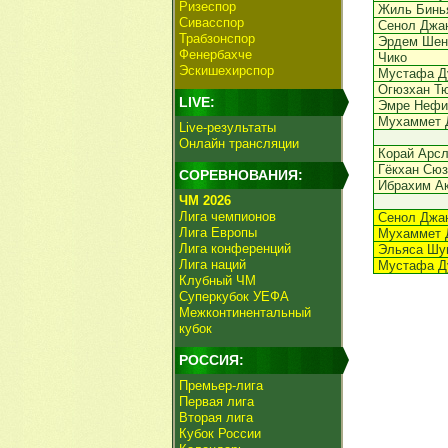
Ризеспор
Жиль Бинь
Сивасспор
Сенол Джа
Трабзонспор
Эрдем Шен
Фенербахче
Чико
Эскишехирспор
Мустафа Д
Огюзхан Т
LIVE:
Эмре Нефи
Мухаммет 
Live-результаты
Онлайн трансляции
Корай Арс
Гёкхан Сюз
СОРЕВНОВАНИЯ:
Ибрахим А
ЧМ 2026
Лига чемпионов
Сенол Джа
Лига Европы
Мухаммет 
Лига конференций
Эльяса Шу
Лига наций
Мустафа Д
Клубный ЧМ
Суперкубок УЕФА
Межконтинентальный
кубок
РОССИЯ:
Премьер-лига
Первая лига
Вторая лига
Кубок России