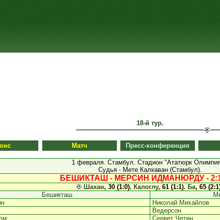
18-й тур.
онс
Матч
Пресс-конференция
1 февраля. Стамбул. Стадион "Ататюрк Олимпия
Судья - Мете Калкаван (Стамбул).
БЕШИКТАШ - МЕРСИН ИДМАНЮРДУ - 2:1 
Шахан
, 30 (1:0).
Калоглу
, 61 (1:1).
Ба
, 65 (2:1
Бешикташ
М
ин
Николай Михайлов
Ведерсон
юм
Сервет Четин