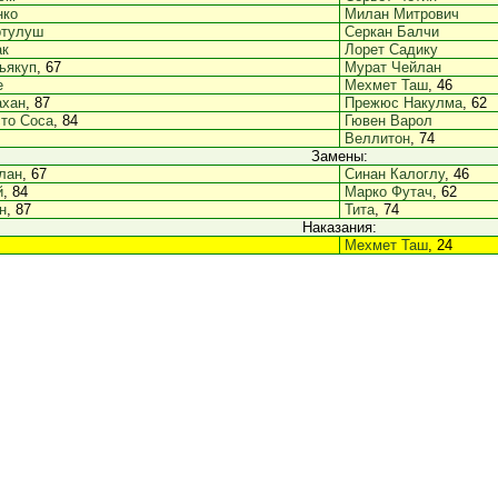
нко
Милан Митрович
ртулуш
Серкан Балчи
ак
Лорет Садику
ьякуп
, 67
Мурат Чейлан
е
Мехмет Таш
, 46
хан
, 87
Прежюс Накулма
, 62
то Соса
, 84
Гювен Варол
Веллитон
, 74
Замены:
лан
, 67
Синан Калоглу
, 46
й
, 84
Марко Футач
, 62
н
, 87
Тита
, 74
Наказания:
Мехмет Таш
, 24