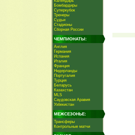
Календарь
Бомбардиры
Суперкубок
Тренеры
Судьи
Стадионы
Сборная России
ЧЕМПИОНАТЫ:
Англия
Германия
Испания
Италия
Франция
Нидерланды
Португалия
Турция
Беларусь
Казахстан
MLS
Саудовская Аравия
Узбекистан
МЕЖСЕЗОНЬЕ:
Трансферы
Контрольные матчи