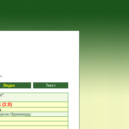
Видео
Текст
т".
(1:0)
).
ерсин Идманюрду