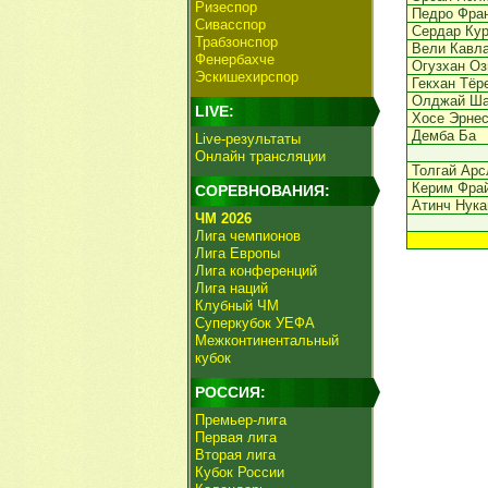
Ризеспор
Педро Фра
Сивасспор
Сердар Ку
Трабзонспор
Вели Кавл
Фенербахче
Огузхан Оз
Эскишехирспор
Гекхан Тёр
Олджай Ша
LIVE:
Хосе Эрнес
Демба Ба
Live-результаты
Онлайн трансляции
Толгай Арс
Керим Фра
СОРЕВНОВАНИЯ:
Атинч Нука
ЧМ 2026
Лига чемпионов
Лига Европы
Лига конференций
Лига наций
Клубный ЧМ
Суперкубок УЕФА
Межконтинентальный
кубок
РОССИЯ:
Премьер-лига
Первая лига
Вторая лига
Кубок России