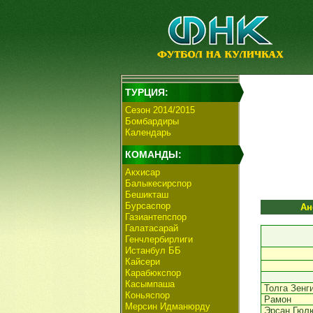
ТУРЦИЯ:
Сезон 2014/2015
Бомбардиры
Календарь
КОМАНДЫ:
Акхисар
Балыкесирспор
Бешикташ
Бурсаспор
Ан
Газиантепспор
Галатасарай
Генчлербирлиги
Истанбул ББ
Кайсери
Карабюкспор
Касымпаша
Толга Зенг
Коньяспор
Рамон
Мерсин Идманюрду
Эрсан Гюл