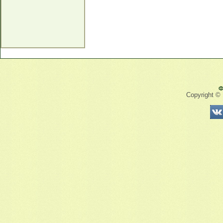
Ф
Copyright ©