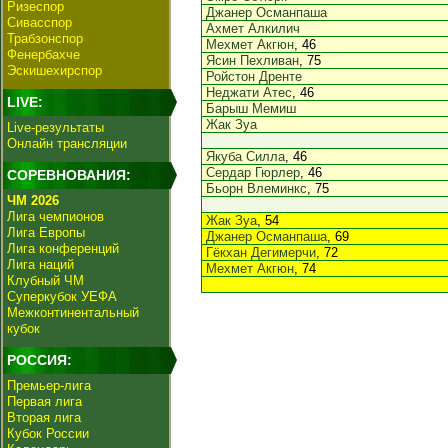
Ризеспор
Джанер Османпаша
Сивасспор
Ахмет Алкилич
Трабзонспор
Мехмет Акгюн
, 46
Фенербахче
Ясин Пехливан
, 75
Эскишехирспор
Ройстон Дренте
Неджати Атес
, 46
LIVE:
Барыш Мемиш
Жак Зуа
Live-результаты
Онлайн трансляции
Якуба Силла
, 46
Сердар Гюрлер
, 46
СОРЕВНОВАНИЯ:
Бьорн Влеминкс
, 75
ЧМ 2026
Лига чемпионов
Жак Зуа
, 54
Лига Европы
Джанер Османпаша
, 69
Лига конференций
Гёкхан Дегимерчи
, 72
Лига наций
Мехмет Акгюн
, 74
Клубный ЧМ
Суперкубок УЕФА
Межконтинентальный
кубок
РОССИЯ:
Премьер-лига
Первая лига
Вторая лига
Кубок России