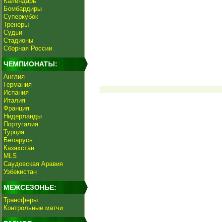
Календарь
Бомбардиры
Суперкубок
Тренеры
Судьи
Стадионы
Сборная России
ЧЕМПИОНАТЫ:
Англия
Германия
Испания
Италия
Франция
Нидерланды
Португалия
Турция
Беларусь
Казахстан
MLS
Саудовская Аравия
Узбекистан
МЕЖСЕЗОНЬЕ:
Трансферы
Контрольные матчи