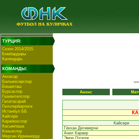
ТУРЦИЯ:
Сезон 2014/2015
Бомбардиры
Календарь
КОМАНДЫ:
Акхисар
Балыкесирспор
Бешикташ
Бурсаспор
Анонс
Мат
Газиантепспор
Галатасарай
Генчлербирлиги
Истанбул ББ
КА
Кайсери
Карабюкспор
Кайсери
Касымпаша
Гёкхан Дегимерчи
Коньяспор
Анил Караер
Мерсин Идманюрду
Эмре Озтюрк