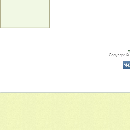
Ф
Copyright ©