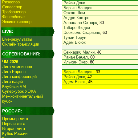
Ризеспор
Райан Донк
Сивасспор
Барыш Башдаш
Трабзонспор
Орхан Шам
Фенербахче
Андре Кастро
Эскишехирспор
Алпаслан Озтюрк
, 80
Табаре Вюдез
LIVE:
Эсекьель Скарионе
, 60
Тунай Торун
Live-результаты
Адем Бююк
Онлайн трансляции
Сенхариб Малки
, 46
СОРЕВНОВАНИЯ:
Райан Бабел
, 60
ЧМ 2026
Ильхан Экер
, 80
Лига чемпионов
Лига Европы
Барыш Башдаш
, 33
Лига конференций
Райан Донк
, 42
Лига наций
Адем Бююк
, 45
Клубный ЧМ
Суперкубок УЕФА
Межконтинентальный
кубок
РОССИЯ:
Премьер-лига
Первая лига
Вторая лига
Кубок России