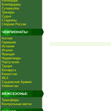
Календарь
Бомбардиры
Суперкубок
Тренеры
Судьи
Стадионы
Сборная России
ЧЕМПИОНАТЫ:
Англия
Германия
Испания
Италия
Франция
Нидерланды
Португалия
Турция
Беларусь
Казахстан
MLS
Саудовская Аравия
Узбекистан
МЕЖСЕЗОНЬЕ:
Трансферы
Контрольные матчи