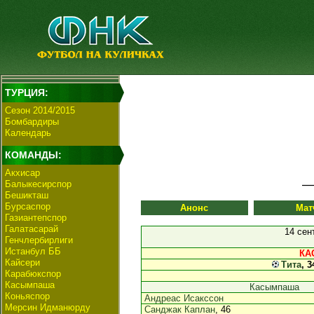
ТУРЦИЯ:
Сезон 2014/2015
Бомбардиры
Календарь
КОМАНДЫ:
Акхисар
Балыкесирспор
Бешикташ
Бурсаспор
Анонс
Мат
Газиантепспор
Галатасарай
14 сен
Генчлербирлиги
Истанбул ББ
КА
Кайсери
Тита
, 3
Карабюкспор
Касымпаша
Касымпаша
Коньяспор
Андреас Исакссон
Мерсин Идманюрду
Санджак Каплан
, 46