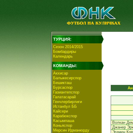
ТУРЦИЯ:
Сезон 2014/2015
Бомбардиры
Календарь
КОМАНДЫ:
Акхисар
Балыкесирспор
Бешикташ
Бурсаспор
Ан
Газиантепспор
Галатасарай
Генчлербирлиги
Истанбул ББ
Кайсери
Карабюкспор
Касымпаша
Волкан Де
Коньяспор
Джанер Эр
Мерсин Идманюрду
Эгемен Кор