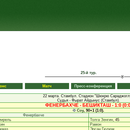
25-й тур.
онс
Матч
Пресс-конференция
22 марта. Стамбул. Стадион "Шюкрю Сараджогл
Судья - Фырат Айдынус (Стамбул).
ФЕНЕРБАХЧЕ - БЕШИКТАШ - 1:0 (0:0
Соу
, 90+1 (1:0).
Фенербахче
мирель
Толга Зенгин
, 45
кин
Рамон
кмаз
Эрсан Гюлюм