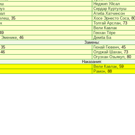
еш
Неджип Уйсал
пуз
Сердар Куртулуш
пал
Атиба Хатчинсон
елеш
, 35
Хосе Эрнесто Соса
, 8
к
Толгай Арслан
, 73
Вели Кавлак
 49
Гекхан Тёре
 Эменике
, 46
Демба Ба
Замены:
, 35
Гюнай Гювенч
, 45
 46
Олджай Шахан
, 73
Огузхан Озьякуп
, 80
Наказания:
Вели Кавлак
, 59
Рамон
, 88