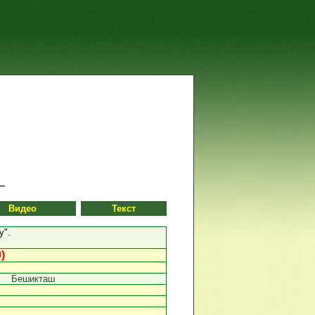
Видео
Текст
у".
)
Бешикташ