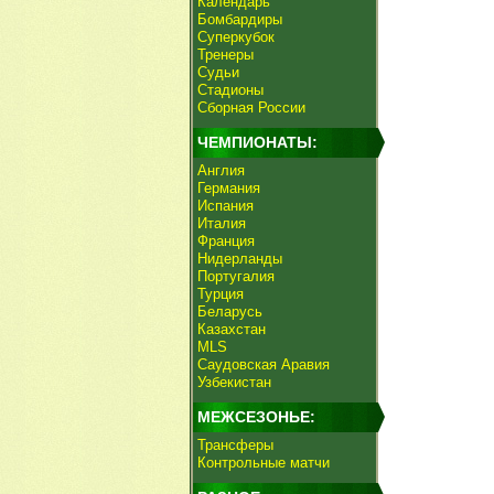
Календарь
Бомбардиры
Суперкубок
Тренеры
Судьи
Стадионы
Сборная России
ЧЕМПИОНАТЫ:
Англия
Германия
Испания
Италия
Франция
Нидерланды
Португалия
Турция
Беларусь
Казахстан
MLS
Саудовская Аравия
Узбекистан
МЕЖСЕЗОНЬЕ:
Трансферы
Контрольные матчи