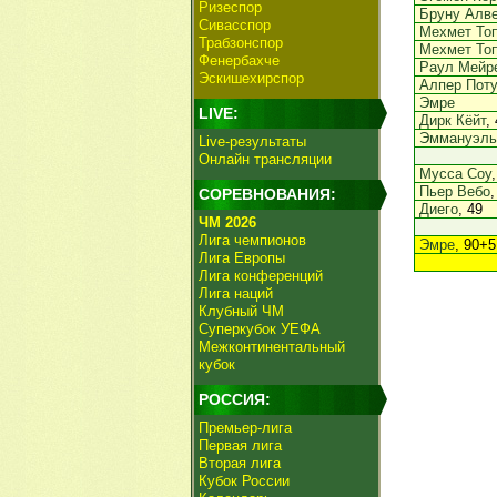
Ризеспор
Бруну Алв
Сивасспор
Мехмет То
Трабзонспор
Мехмет То
Фенербахче
Раул Мейр
Эскишехирспор
Алпер Поту
Эмре
LIVE:
Дирк Кёйт
,
Эммануэль
Live-результаты
Онлайн трансляции
Мусса Соу
Пьер Вебо
,
СОРЕВНОВАНИЯ:
Диего
, 49
ЧМ 2026
Лига чемпионов
Эмре
, 90+5
Лига Европы
Лига конференций
Лига наций
Клубный ЧМ
Суперкубок УЕФА
Межконтинентальный
кубок
РОССИЯ:
Премьер-лига
Первая лига
Вторая лига
Кубок России