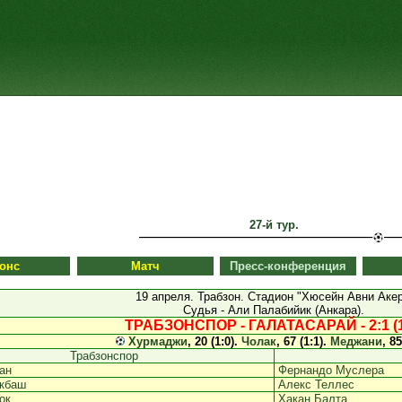
27-й тур.
онс
Матч
Пресс-конференция
19 апреля. Трабзон. Стадион "Хюсейн Авни Акер
Судья - Али Палабийик (Анкара).
ТРАБЗОНСПОР - ГАЛАТАСАРАЙ - 2:1 (1
Хурмаджи
, 20 (1:0).
Чолак
, 67 (1:1).
Меджани
, 85
Трабзонспор
ан
Фернандо Муслера
кбаш
Алекс Теллес
ок
Хакан Балта