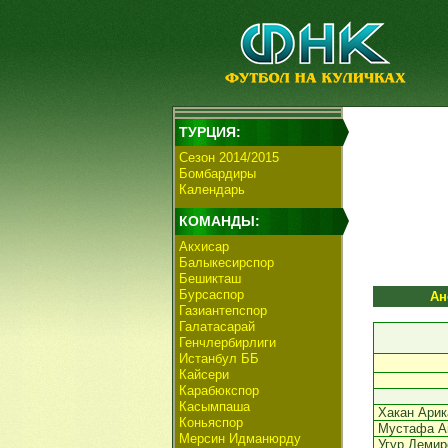
ТУРЦИЯ:
Сезон 2014/2015
Бомбардиры
Календарь
КОМАНДЫ:
Акхисар
Балыкесирспор
Бешикташ
Бурсаспор
Ан
Газиантепспор
Галатасарай
Генчлербирлиги
Истанбул ББ
Кайсери
Карабюкспор
Касымпаша
Хакан Арик
Коньяспор
Мустафа А
Мерсин Идманюрду
Угур Демир