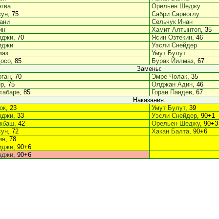
нгва
Орельен Шеджу
сун
, 75
Сабри Сариоглу
ани
Сельчук Инан
ин
Хамит Алтынтоп
, 35
аджи
, 70
Ясин Озтекин
, 46
иджи
Уэсли Снейдер
маз
Умут Булут
досо
, 85
Бурак Йилмаз
, 67
Замены:
ган
, 70
Эмре Чолак
, 35
ир
, 75
Олджан Адин
, 46
табаре
, 85
Горан Пандев
, 67
Наказания:
ок
, 23
Умут Булут
, 39
аджи
, 33
Уэсли Снейдер
, 90+1
кбаш
, 42
Орельен Шеджу
, 90+3
сун
, 72
Хакан Балта
, 90+6
ин
, 78
иджи
, 90+6
аджи
, 90+6