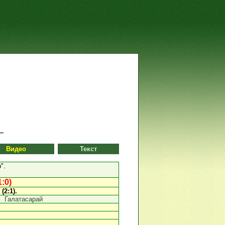
Видео
Текст
".
:0)
 (2:1).
Галатасарай