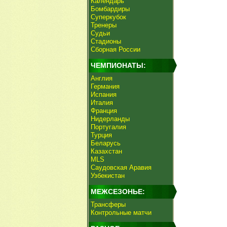
Календарь
Бомбардиры
Суперкубок
Тренеры
Судьи
Стадионы
Сборная России
ЧЕМПИОНАТЫ:
Англия
Германия
Испания
Италия
Франция
Нидерланды
Португалия
Турция
Беларусь
Казахстан
MLS
Саудовская Аравия
Узбекистан
МЕЖСЕЗОНЬЕ:
Трансферы
Контрольные матчи