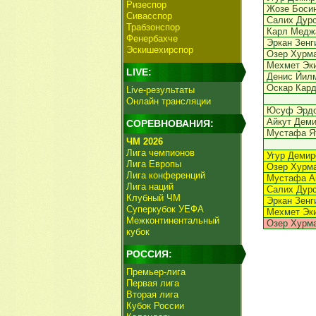
Ризеспор
Жозе Боси
Сивасспор
Салих Дур
Трабзонспор
Карл Медж
Фенербахче
Эркан Зенг
Эскишехирспор
Озер Хурм
Мехмет Эк
LIVE:
Денис Йил
Оскар Кар
Live-результаты
Онлайн трансляции
Юсуф Эрдо
Айкут Дем
СОРЕВНОВАНИЯ:
Мустафа Я
ЧМ 2026
Лига чемпионов
Угур Демир
Лига Европы
Озер Хурм
Лига конференций
Мустафа А
Лига наций
Салих Дур
Клубный ЧМ
Эркан Зенг
Суперкубок УЕФА
Мехмет Эк
Межконтинентальный
Озер Хурм
кубок
РОССИЯ:
Премьер-лига
Первая лига
Вторая лига
Кубок России