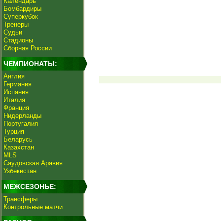
Календарь
Бомбардиры
Суперкубок
Тренеры
Судьи
Стадионы
Сборная России
ЧЕМПИОНАТЫ:
Англия
Германия
Испания
Италия
Франция
Нидерланды
Португалия
Турция
Беларусь
Казахстан
MLS
Саудовская Аравия
Узбекистан
МЕЖСЕЗОНЬЕ:
Трансферы
Контрольные матчи