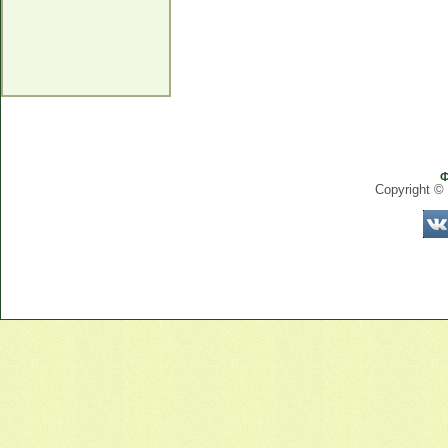
Ф
Copyright ©