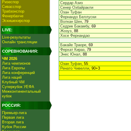
Ризеспор
Сердар Азиз
Сивасспор
Сенер Озбайракли
Трабзонспор
Озан Туфан
Фенербахче
Фернандо Беллуски
Эскишехирспор
Волкан Шен
, 79
Седрик Бакамбу
, 69
LIVE:
Жозуэ
, 88
Хосе Фернандао
Live-результаты
Онлайн трансляции
Бакайе Траоре
, 69
Ферхат Кираз
, 79
СОРЕВНОВАНИЯ:
Энес Юнал
, 88
ЧМ 2026
Лига чемпионов
Озан Туфан
, 55
Лига Европы
Ренато Чивелли
, 90+3
Лига конференций
Лига наций
Клубный ЧМ
Суперкубок УЕФА
Межконтинентальный
кубок
РОССИЯ:
Премьер-лига
Первая лига
Вторая лига
Кубок России