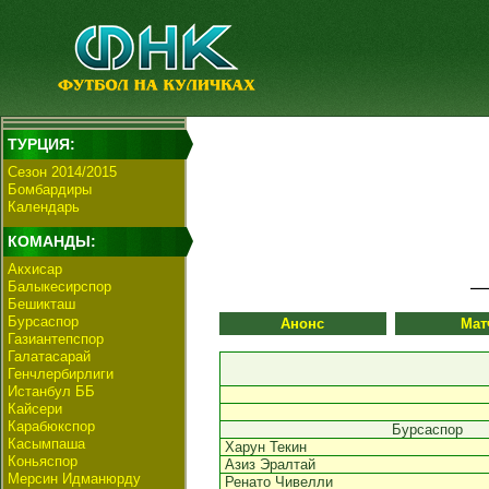
ТУРЦИЯ:
Сезон 2014/2015
Бомбардиры
Календарь
КОМАНДЫ:
Акхисар
Балыкесирспор
Бешикташ
Бурсаспор
Анонс
Мат
Газиантепспор
Галатасарай
Генчлербирлиги
Истанбул ББ
Кайсери
Карабюкспор
Бурсаспор
Касымпаша
Харун Текин
Коньяспор
Азиз Эралтай
Мерсин Идманюрду
Ренато Чивелли