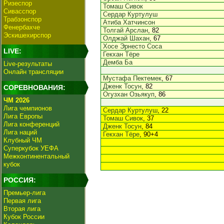
Ризеспор
Томаш Сивок
Сивасспор
Сердар Куртулуш
Трабзонспор
Атиба Хатчинсон
Фенербахче
Толгай Арслан
, 82
Эскишехирспор
Олджай Шахан
, 67
Хосе Эрнесто Соса
LIVE:
Гекхан Тёре
Демба Ба
Live-результаты
Онлайн трансляции
Мустафа Пектемек
, 67
Дженк Тосун
, 82
СОРЕВНОВАНИЯ:
Огузхан Озьякуп
, 86
ЧМ 2026
Лига чемпионов
Сердар Куртулуш
, 22
Лига Европы
Томаш Сивок
, 37
Лига конференций
Дженк Тосун
, 84
Лига наций
Гекхан Тёре
, 90+4
Клубный ЧМ
Суперкубок УЕФА
Межконтинентальный
кубок
РОССИЯ:
Премьер-лига
Первая лига
Вторая лига
Кубок России