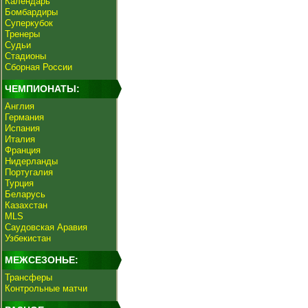
Календарь
Бомбардиры
Суперкубок
Тренеры
Судьи
Стадионы
Сборная России
ЧЕМПИОНАТЫ:
Англия
Германия
Испания
Италия
Франция
Нидерланды
Португалия
Турция
Беларусь
Казахстан
MLS
Саудовская Аравия
Узбекистан
МЕЖСЕЗОНЬЕ:
Трансферы
Контрольные матчи