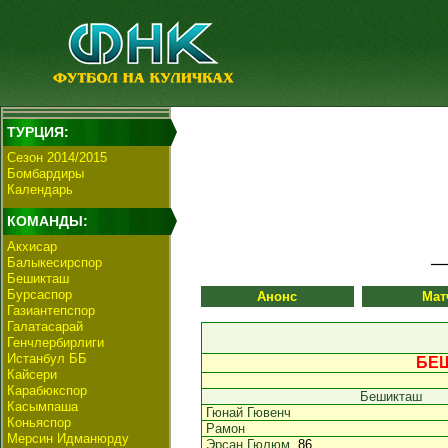
ТУРЦИЯ:
Сезон 2014/2015
Бомбардиры
Календарь
КОМАНДЫ:
Акхисар
Балыкесирспор
Бешикташ
Бурсаспор
Анонс
Мат
Газиантепспор
Галатасарай
Генчлербирлиги
Истанбул ББ
БЕШ
Кайсери
Карабюкспор
Бешикташ
Касымпаша
Гюнай Гювенч
Коньяспор
Рамон
Мерсин Идманюрду
Эрсан Гюлюм
, 86