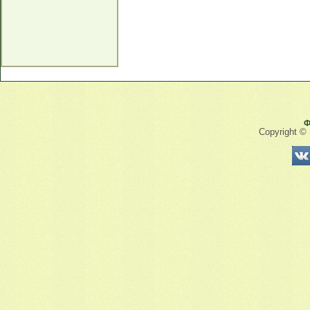
Ф
Copyright ©