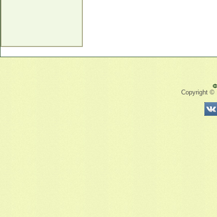
Ф
Copyright ©