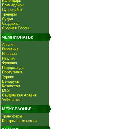
Календарь
Бомбардиры
Суперкубок
Тренеры
Судьи
Стадионы
Сборная России
ЧЕМПИОНАТЫ:
Англия
Германия
Испания
Италия
Франция
Нидерланды
Португалия
Турция
Беларусь
Казахстан
MLS
Саудовская Аравия
Узбекистан
МЕЖСЕЗОНЬЕ:
Трансферы
Контрольные матчи