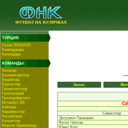
ТУРЦИЯ:
Сезон 2014/2015
Бомбардиры
Календарь
КОМАНДЫ:
Акхисар
Балыкесирспор
Бешикташ
Бурсаспор
Анонс
Мат
Газиантепспор
Галатасарай
Генчлербирлиги
Истанбул ББ
СИ
Кайсери
Карабюкспор
Сивасспор
Касымпаша
Эртугрюл Ташкиран
Коньяспор
Фатих Чиплак
Мерсин Идманюрду
Юмит Курт