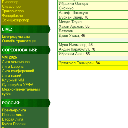
Ризеспор
Ибрахим Озтюрк
Сивасспор
Сисиньо
Трабзонспор
Аатиф Шахехуш
Фенербахче
Бурхан Эшер
, 78
Эскишехирспор
Мехди Тауил
Хакан Арслан
, 85
LIVE:
Батухан
Джон Утака
, 46
Live-результаты
Онлайн трансляции
Муса Йилмазер
, 46
Айдин Карабулут
, 78
СОРЕВНОВАНИЯ:
Ибрахим Акин
, 85
ЧМ 2026
Лига чемпионов
Эртугрюл Ташкиран
, 84
Лига Европы
Лига конференций
Лига наций
Клубный ЧМ
Суперкубок УЕФА
Межконтинентальный
кубок
РОССИЯ:
Премьер-лига
Первая лига
Вторая лига
Кубок России