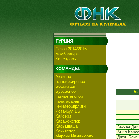
ТУРЦИЯ:
Сезон 2014/2015
Бомбардиры
Календарь
КОМАНДЫ:
Акхисар
Балыкесирспор
Бешикташ
Бурсаспор
Ан
Газиантепспор
Галатасарай
Генчлербирлиги
Истанбул ББ
Кайсери
Карабюкспор
Касымпаша
Гёкхан Дег
Коньяспор
Анил Кара
Мерсин Идманюрду
Джон Бойе