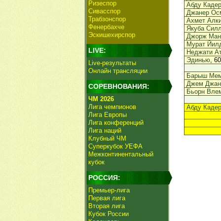
Ризеспор
Абду Кадер
Сивасспор
Джанер Ос
Трабзонспор
Ахмет Алк
Фенербахче
Якуба Сил
Эскишехирспор
Джорж Ман
Мурат Йил
LIVE:
Неджати А
Эдинью
, 60
Live-результаты
Онлайн трансляции
Барыш Ме
Джем Джан
СОРЕВНОВАНИЯ:
Бьорн Вле
ЧМ 2026
Лига чемпионов
Абду Кадер
Лига Европы
Лига конференций
Лига наций
Клубный ЧМ
Суперкубок УЕФА
Межконтинентальный
кубок
РОССИЯ:
Премьер-лига
Первая лига
Вторая лига
Кубок России