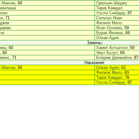
 Манган
, 60
Орельен Шеджу
манпаша
Тарик Камдал
илич
Уэсли Снейдер
, 87
ла
, 71
Сельчук Инан
джек
Филипе Мело
дирим
Ясин Озтекин
, 59
тес
Бурак Йилмаз
, 69
Олкан Адин
Замены:
миш
, 60
Хамит Алтынтоп
, 59
, 60
Умут Булут
, 69
минкс
, 71
Блерим Джемайли
, 87
Наказания:
 Манган
, 50
Олкан Адин
, 62
Филипе Мело
, 63
Тарик Камдал
, 76
Уэсли Снейдер
, 87