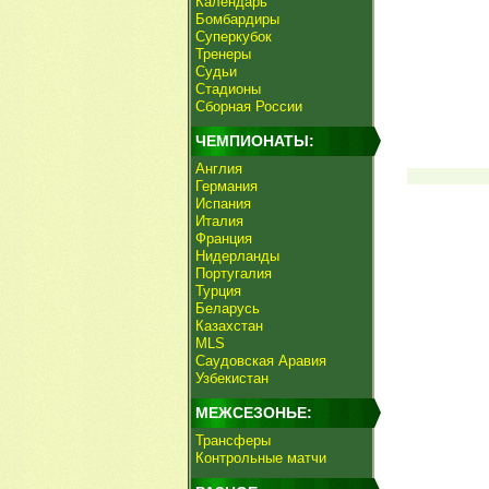
Календарь
Бомбардиры
Суперкубок
Тренеры
Судьи
Стадионы
Сборная России
ЧЕМПИОНАТЫ:
Англия
Германия
Испания
Италия
Франция
Нидерланды
Португалия
Турция
Беларусь
Казахстан
MLS
Саудовская Аравия
Узбекистан
МЕЖСЕЗОНЬЕ:
Трансферы
Контрольные матчи