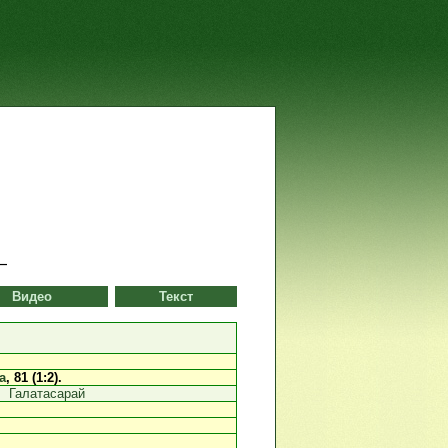
Видео
Текст
а
, 81 (1:2).
Галатасарай