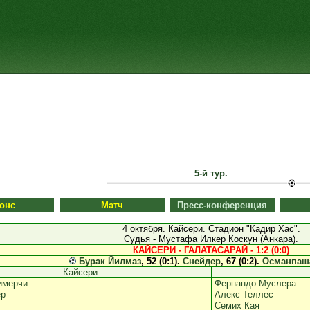
5-й тур.
онс
Матч
Пресс-конференция
4 октября. Кайсери. Стадион "Кадир Хас".
Судья - Мустафа Илкер Коскун (Анкара).
КАЙСЕРИ - ГАЛАТАСАРАЙ - 1:2 (0:0)
Бурак Йилмаз
, 52 (0:1).
Снейдер
, 67 (0:2).
Османпаш
Кайсери
имерчи
Фернандо Муслера
ер
Алекс Теллес
Семих Кая