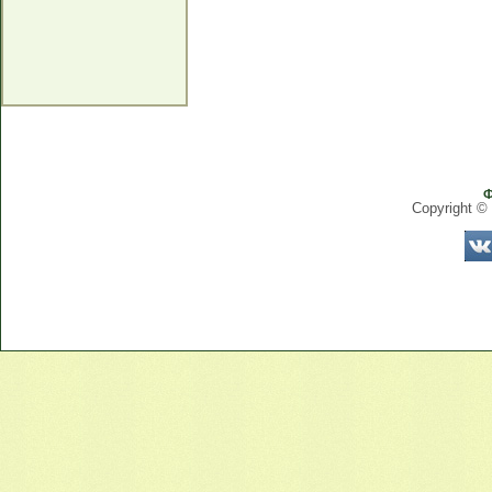
Ф
Copyright ©