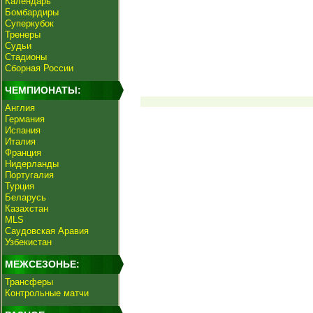
Календарь
Бомбардиры
Суперкубок
Тренеры
Судьи
Стадионы
Сборная России
ЧЕМПИОНАТЫ:
Англия
Германия
Испания
Италия
Франция
Нидерланды
Португалия
Турция
Беларусь
Казахстан
MLS
Саудовская Аравия
Узбекистан
МЕЖСЕЗОНЬЕ:
Трансферы
Контрольные матчи