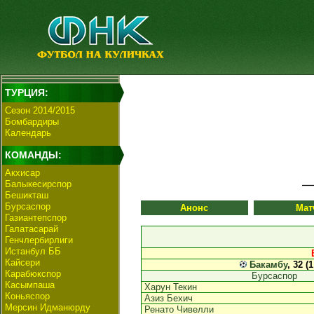
ТУРЦИЯ:
Сезон 2014/2015
Бомбардиры
Календарь
КОМАНДЫ:
Акхисар
Балыкесирспор
Бешикташ
Бурсаспор
Анонс
Мат
Газиантепспор
Галатасарай
Генчлербирлиги
Истанбул ББ
Кайсери
Бакамбу
, 32 (
Карабюкспор
Бурсаспор
Касымпаша
Харун Текин
Коньяспор
Азиз Бехич
Мерсин Идманюрду
Ренато Чивелли