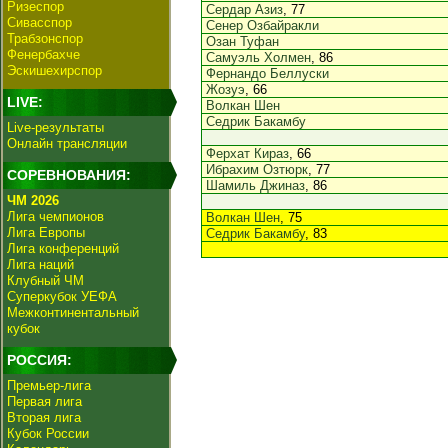
Ризеспор
Сердар Азиз
, 77
Сивасспор
Сенер Озбайракли
Трабзонспор
Озан Туфан
Фенербахче
Самуэль Холмен
, 86
Эскишехирспор
Фернандо Беллуски
Жозуэ
, 66
LIVE:
Волкан Шен
Седрик Бакамбу
Live-результаты
Онлайн трансляции
Ферхат Кираз
, 66
Ибрахим Озтюрк
, 77
СОРЕВНОВАНИЯ:
Шамиль Джиназ
, 86
ЧМ 2026
Лига чемпионов
Волкан Шен
, 75
Лига Европы
Седрик Бакамбу
, 83
Лига конференций
Лига наций
Клубный ЧМ
Суперкубок УЕФА
Межконтинентальный
кубок
РОССИЯ:
Премьер-лига
Первая лига
Вторая лига
Кубок России