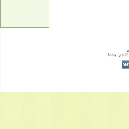
Ф
Copyright ©