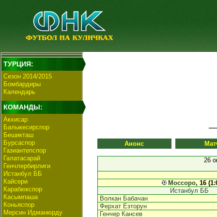
ТУРЦИЯ:
Сезон 2014/2015
Бомбардиры
Календарь
КОМАНДЫ:
Акхисар
Балыкесирспор
Бешикташ
Бурсаспор
Анонс
Мат
Газиантепспор
Галатасарай
26 
Генчлербирлиги
Истанбул ББ
Кайсери
Моссоро
, 16 (1
Карабюкспор
Истанбул ББ
Касымпаша
Волкан Бабачан
Коньяспор
Ферхат Езторун
Мерсин Идманюрду
Генчер Кансев