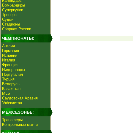
Календарь
Бомбардиры
Суперкубок
Тренеры
Судьи
Стадионы
Сборная России
ЧЕМПИОНАТЫ:
Англия
Германия
Испания
Италия
Франция
Нидерланды
Португалия
Турция
Беларусь
Казахстан
MLS
Саудовская Аравия
Узбекистан
МЕЖСЕЗОНЬЕ:
Трансферы
Контрольные матчи