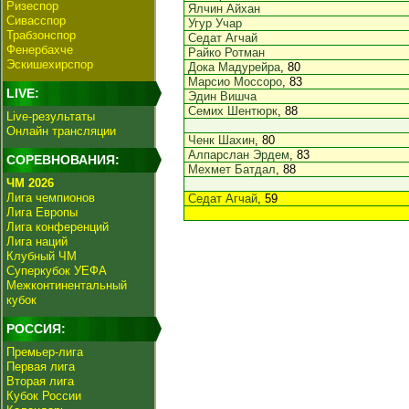
Ризеспор
Ялчин Айхан
Сивасспор
Угур Учар
Трабзонспор
Седат Агчай
Фенербахче
Райко Ротман
Эскишехирспор
Дока Мадурейра
, 80
Марсио Моссоро
, 83
LIVE:
Эдин Вишча
Семих Шентюрк
, 88
Live-результаты
Онлайн трансляции
Ченк Шахин
, 80
Алпарслан Эрдем
, 83
СОРЕВНОВАНИЯ:
Мехмет Батдал
, 88
ЧМ 2026
Лига чемпионов
Седат Агчай
, 59
Лига Европы
Лига конференций
Лига наций
Клубный ЧМ
Суперкубок УЕФА
Межконтинентальный
кубок
РОССИЯ:
Премьер-лига
Первая лига
Вторая лига
Кубок России