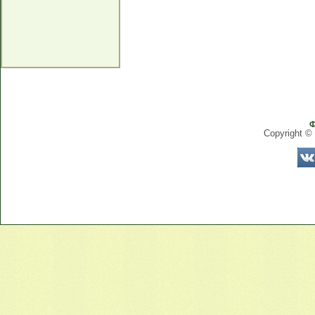
Ф
Copyright ©