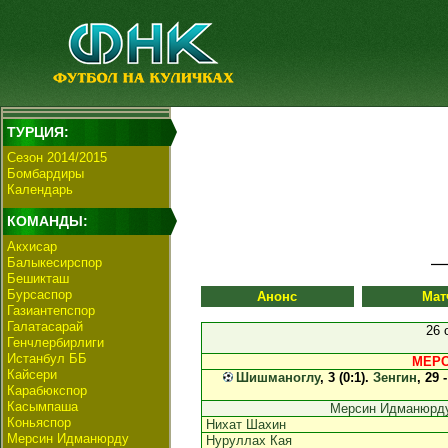
ТУРЦИЯ:
Сезон 2014/2015
Бомбардиры
Календарь
КОМАНДЫ:
Акхисар
Балыкесирспор
Бешикташ
Бурсаспор
Анонс
Мат
Газиантепспор
Галатасарай
26 
Генчлербирлиги
Истанбул ББ
МЕРС
Кайсери
Шишманоглу
, 3 (0:1).
Зенгин
, 29 
Карабюкспор
Касымпаша
Мерсин Идманюрд
Коньяспор
Нихат Шахин
Мерсин Идманюрду
Нуруллах Кая