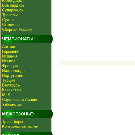
Календарь
Бомбардиры
Суперкубок
Тренеры
Судьи
Стадионы
Сборная России
ЧЕМПИОНАТЫ:
Англия
Германия
Испания
Италия
Франция
Нидерланды
Португалия
Турция
Беларусь
Казахстан
MLS
Саудовская Аравия
Узбекистан
МЕЖСЕЗОНЬЕ:
Трансферы
Контрольные матчи