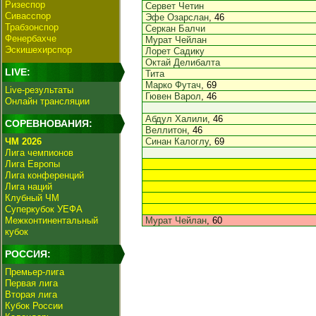
Ризеспор
Сервет Четин
Сивасспор
Эфе Озарслан
, 46
Трабзонспор
Серкан Балчи
Фенербахче
Мурат Чейлан
Эскишехирспор
Лорет Садику
Октай Делибалта
LIVE:
Тита
Марко Футач
, 69
Live-результаты
Гювен Варол
, 46
Онлайн трансляции
Абдул Халили
, 46
СОРЕВНОВАНИЯ:
Веллитон
, 46
ЧМ 2026
Синан Калоглу
, 69
Лига чемпионов
Лига Европы
Лига конференций
Лига наций
Клубный ЧМ
Суперкубок УЕФА
Межконтинентальный
Мурат Чейлан
, 60
кубок
РОССИЯ:
Премьер-лига
Первая лига
Вторая лига
Кубок России