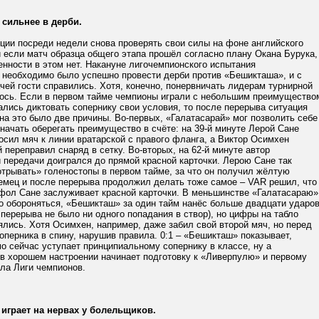
 сильнее в дерби.
ции посреди недели снова проверять свои силы на фоне английского
 если матч образца общего этапа прошёл согласно плану Окана Бурука,
енности в этом нет. Накануне лигочемпионского испытания
 необходимо было успешно провести дерби против «Бешикташа», и с
чей гости справились. Хотя, конечно, понервничать лидерам турнирной
ось. Если в первом тайме чемпионы играли с небольшим преимущество
ались диктовать сопернику свои условия, то после перерыва ситуация
на это было две причины. Во-первых, «Галатасарай» мог позволить себе
 начать оберегать преимущество в счёте: на 39-й минуте Лерой Сане
осил мяч к линии вратарской с правого фланга, а Виктор Осимхен
 переправил снаряд в сетку. Во-вторых, на 62-й минуте автор
 передачи доигрался до прямой красной карточки. Лерою Сане так
трывать» голеностопы в первом тайме, за что он получил жёлтую
немец и после перерыва продолжил делать тоже самое – VAR решил, что
 фол Сане заслуживает красной карточки. В меньшинстве «Галатасараю»
о обороняться, «Бешикташ» за один тайм нанёс больше двадцати ударо
 перерыва не было ни одного попадания в створ), но цифры на табло
лись. Хотя Осимхен, например, даже забил свой второй мяч, но перед
оперника в спину, нарушив правила. 0:1 – «Бешикташ» показывает,
о сейчас уступает принципиальному сопернику в классе, ну а
 в хорошем настроении начинает подготовку к «Ливерпулю» и первому
ла Лиги чемпионов.
играет на нервах у болельщиков.