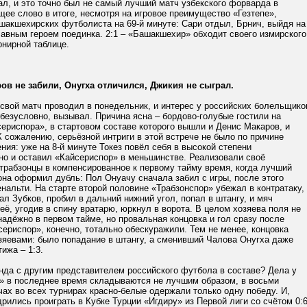
ал, и это точно был не самый лучший матч узбекского форварда в
ее слово в итоге, несмотря на игровое преимущество «Гезтепе»,
шакшехирских футболиста на 69-й минуте: Сари отдыл, Брнич, выйдя на
лавным героем поединка. 2:1 – «Башакшехир» обходит своего измирского
рнирной таблице.
ов не забили, Онугха отличился, Джикия не сыграл.
свой матч проводил в понедельник, и интерес у российских болельщико
 безусловно, вызывал. Причина ясна – бордово-голубые гостили на
ериспора», в стартовом составе которого вышли и Денис Макаров, и
 сожалению, серьёзной интриги в этой встрече не было по причине
ния: уже на 8-й минуте Токез повёл себя в высокой степени
но и оставил «Кайсериспор» в меньшинстве. Реализовали своё
трабзонцы в компенсированное к первому тайму время, когда лучший
на оформил дубль: Пол Онуачу сначала забил с игры, после этого
нальти. На старте второй половине «Трабзонспор» убежал в контратаку,
ал Зубков, пробил в дальний нижний угол, попал в штангу, и мяч
её, угодив в спину вратарю, юркнул в ворота. В целом хозяева поля не
адёжно в первом тайме, но провальная концовка и гол сразу после
ериспор», конечно, тотально обескуражили. Тем не менее, концовка
зяевами: было попадание в штангу, а сменивший Чалова Онугха даже
тижа – 1:3.
нда с другим представителем российского футбола в составе? Дела у
» в последнее время складываются не лучшим образом, в восьми
ах во всех турнирах красно-белые одержали только одну победу. И,
рились проиграть в Кубке Турции «Игдиру» из Первой лиги со счётом 0:6