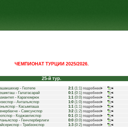
ЧЕМПИОНАТ ТУРЦИИ 2025/2026.
25-й тур.
ашакшехир
-
Гезтепе
2:1
(1:1)
ешикташ
-
Галатасарай
0:1
(0:1)
азиантеп
-
Карагюмрюк
1:1
(0:0)
изеспор
-
Антальяспор
1:0
(1:0)
оньяспор
-
Касымпаша
1:1
(1:1)
енербахче
-
Самсунспор
3:2
(1:2)
юпспор
-
Коджаелиспор
0:1
(0:1)
ланьяспор
-
Генчлербирлиги
0:0
(0:0)
айсериспор
-
Трабзонспор
1:3
(0:2)