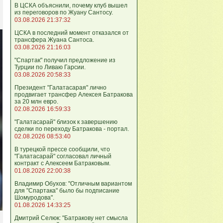
В ЦСКА объяснили, почему клуб вышел
из переговоров по Жуану Сантосу.
03.08.2026 21:37:32
ЦСКА в последний момент отказался от
трансфера Жуана Сантоса.
03.08.2026 21:16:03
"Спартак" получил предложение из
Турции по Ливаю Гарсии.
03.08.2026 20:58:33
Президент "Галатасарая" лично
продвигает трансфер Алексея Батракова
за 20 млн евро.
02.08.2026 16:59:33
"Галатасарай" близок к завершению
сделки по переходу Батракова - портал.
02.08.2026 08:53:40
В турецкой прессе сообщили, что
"Галатасарай" согласовал личный
контракт с Алексеем Батраковым.
01.08.2026 22:00:38
Владимир Обухов: "Отличным вариантом
для "Спартака" было бы подписание
Шомуродова".
01.08.2026 14:33:25
Дмитрий Селюк: "Батракову нет смысла