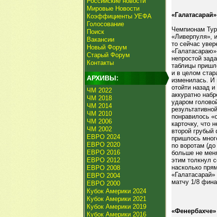
Российские новости
Мировые Новости
«Галатасарай»
Коэффициенты УЕФА
Голосование
Чемпионам Тур
Поиск
«Ливерпуля», и
Вакансии
то сейчас увер
Новый Форум
«Галатасараю»
Старый Форум
непростой зада
Контакты
таблицы пришл
и в целом стар
АРХИВЫ:
изменилась. И 
отойти назад и
ЧМ 2022
аккуратно набр
ЧМ 2018
ударом головой
ЧМ 2014
результативной
ЧМ 2010
понравилось «о
ЧМ 2006
карточку, что 
ЧМ 2002
второй грубый
ЕВРО 2024
пришлось мног
ЕВРО 2020
по воротам (до
ЕВРО 2016
больше не меня
ЕВРО 2012
этим толкнул с
насколько прям
ЕВРО 2008
«Галатасарай»
ЕВРО 2004
матчу 1/8 фина
ЕВРО 2000
Кубок Америки 2024
Кубок Америки 2021
Кубок Америки 2019
«Фенербахче» 
Кубок Америки 2016