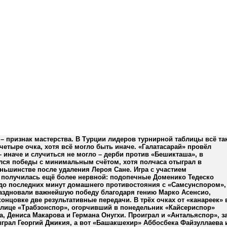
– признак мастерства. В Турции лидеров турнирной таблицы всё та
четыре очка, хотя всё могло быть иначе. «Галатасарай» провёл
 иначе и случиться не могло – дерби против «Бешикташа», в
лся победы с минимальным счётом, хотя полчаса отыграл в
ьшинстве после удаления Лероя Сане. Игра с участием
 получилась ещё более нервной: подопечные Доменико Тедеско
до последних минут домашнего противостояния с «Самсунспором»,
раздновали важнейшую победу благодаря гению Марко Асенсио,
онцовке две результативные передачи. В трёх очках от «канареек» 
блице «Трабзонспор», огорчивший в понедельник «Кайсериспор»
, Дениса Макарова и Германа Онугхи. Проиграл и «Антальяспор», з
грал Георгий Джикия, а вот «Башакшехир» Аббосбека Файзуллаева 