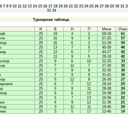
6
7
8
9
10
11
12
13
14
15
16
17
18
19
20
21
22
23
24
25
26
27
28
29
30
31
3
33
34
Турнирная таблица.
И
В
Н
П
Мячи
Очки
рай
25
19
4
2
59-18
61
хче
25
16
9
0
57-25
57
спор
25
16
6
3
51-29
54
ш
25
13
7
5
45-30
46
хир
25
12
6
7
44-27
42
25
11
9
5
28-18
42
испор
25
9
6
10
22-25
33
пор
25
7
11
7
27-30
32
25
7
9
9
32-35
30
п
25
7
9
9
31-41
30
пор
25
5
12
8
26-30
27
ирлиги
25
6
7
12
28-34
25
ор
25
5
9
11
28-38
24
спор
25
6
6
13
24-39
24
25
5
7
13
19-36
22
ша
25
4
9
12
21-36
21
спор
25
3
11
11
19-46
20
рюк
25
3
5
17
22-46
14