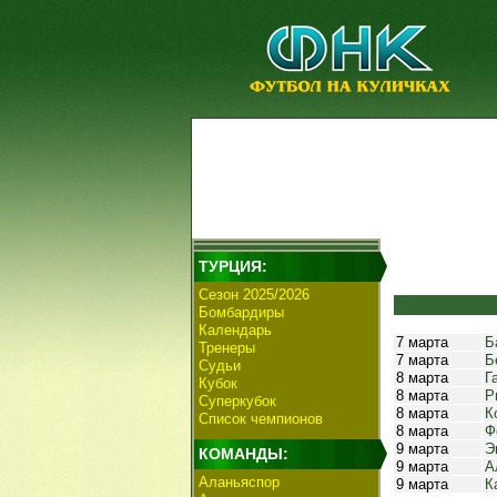
ТУРЦИЯ:
Сезон 2025/2026
Бомбардиры
Календарь
7 марта
Б
Тренеры
7 марта
Б
Судьи
8 марта
Г
Кубок
8 марта
Р
Суперкубок
8 марта
К
Список чемпионов
8 марта
Ф
9 марта
Э
КОМАНДЫ:
9 марта
А
Аланьяспор
9 марта
К