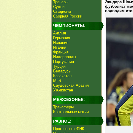
Тренеры
Эльдора Шому
футболист мо
Судьи
подводим итог
Стадионы
Сборная России
ЧЕМПИОНАТЫ:
Англия
Германия
Испания
Италия
Франция
Нидерланды
Португалия
Турция
Беларусь
Казахстан
MLS
Саудовская Аравия
Узбекистан
МЕЖСЕЗОНЬЕ:
Трансферы
Контрольные матчи
РАЗНОЕ:
Прогнозы от ФНК