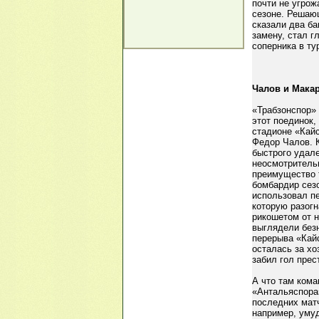
почти не угрож
сезоне. Решающ
сказали два ба
замену, стал г
соперника в ту
Чалов и Макар
«Трабзонспор» 
этот поединок,
стадионе «Кайс
Федор Чалов. К
быстрого удале
неосмотритель
преимущество 
бомбардир сезо
использовал пе
которую разогн
рикошетом от н
выглядели безн
перерыва «Кайс
осталась за хо
забил гол прес
А что там кома
«Антальяспора
последних матч
например, умуд