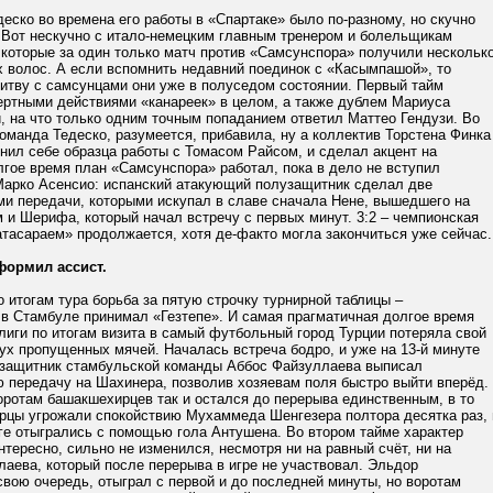
еско во времена его работы в «Спартаке» было по-разному, но скучно
. Вот нескучно с итало-немецким главным тренером и болельщикам
 которые за один только матч против «Самсунспора» получили нескольк
х волос. А если вспомнить недавний поединок с «Касымпашой», то
битву с самсунцами они уже в полуседом состоянии. Первый тайм
ертными действиями «канареек» в целом, а также дублем Мариуса
 на что только одним точным попаданием ответил Маттео Гендузи. Во
оманда Тедеско, разумеется, прибавила, ну а коллектив Торстена Финка
нил себе образца работы с Томасом Райсом, и сделал акцент на
лгое время план «Самсунспора» работал, пока в дело не вступил
арко Асенсио: испанский атакующий полузащитник сделал две
ми передачи, которыми искупал в славе сначала Нене, вышедшего на
м и Шерифа, который начал встречу с первых минут. 3:2 – чемпионская
атасараем» продолжается, хотя де-факто могла закончиться уже сейчас.
формил ассист.
 итогам тура борьба за пятую строчку турнирной таблицы –
в Стамбуле принимал «Гезтепе». И самая прагматичная долгое время
иги по итогам визита в самый футбольный город Турции потеряла свой
вух пропущенных мячей. Началась встреча бодро, и уже на 13-й минуте
узащитник стамбульской команды Аббос Файзуллаева выписал
ю передачу на Шахинера, позволив хозяевам поля быстро выйти вперёд.
оротам башакшехирцев так и остался до перерыва единственным, в то
ирцы угрожали спокойствию Мухаммеда Шенгезера полтора десятка раз, 
ге отыгрались с помощью гола Антушена. Во втором тайме характер
нтересно, сильно не изменился, несмотря ни на равный счёт, ни на
аева, который после перерыва в игре не участвовал. Эльдор
вою очередь, отыграл с первой и до последней минуты, но воротам