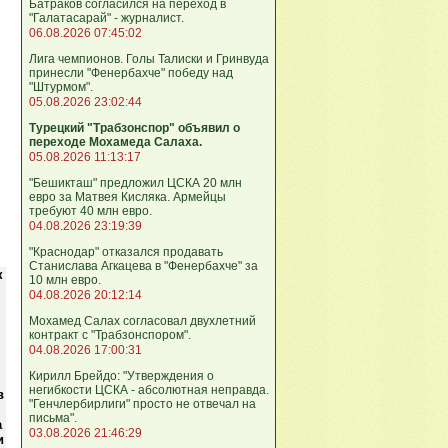
Батраков согласился на переход в
"Галатасарай" - журналист.
06.08.2026 07:45:02
Лига чемпионов. Голы Талиски и Гринвуда
принесли "Фенербахче" победу над
"Штурмом".
05.08.2026 23:02:44
Турецкий "Трабзонспор" объявил о
переходе Мохамеда Салаха.
05.08.2026 11:13:17
"Бешикташ" предложил ЦСКА 20 млн
евро за Матвея Кисляка. Армейцы
требуют 40 млн евро.
04.08.2026 23:19:39
"Краснодар" отказался продавать
Станислава Агкацева в "Фенербахче" за
к
10 млн евро.
04.08.2026 20:12:14
Мохамед Салах согласовал двухлетний
контракт с "Трабзонспором".
04.08.2026 17:00:31
Кирилл Брейдо: "Утверждения о
негибкости ЦСКА - абсолютная неправда.
в
"Генчлербирлиги" просто не отвечал на
письма".
а
03.08.2026 21:46:29
и