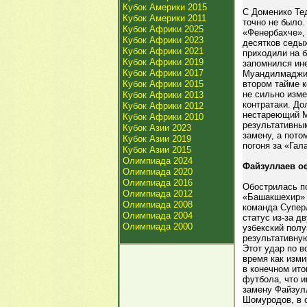
Кубок Америки 2015
С Доменико Тед
Кубок Америки 2011
точно не было
Кубок Африки 2025
«Фенербахче»,
Кубок Африки 2023
десятков седы
Кубок Африки 2021
приходили на 
Кубок Африки 2019
запомнился ин
Кубок Африки 2017
Муандилмаджи,
Кубок Африки 2015
втором тайме к
не сильно изме
Кубок Африки 2013
контратаки. До
Кубок Африки 2012
нестареющий М
Кубок Африки 2010
результативны
Кубок Азии 2023
замену, а пото
Кубок Азии 2019
погоня за «Гал
Кубок Азии 2015
Олимпиада 2024
Файзуллаев о
Олимпиада 2020
Олимпиада 2016
Обострилась по
Олимпиада 2012
«Башакшехир» 
Олимпиада 2008
команда Суперл
Олимпиада 2004
статус из-за д
Олимпиада 2000
узбекский пол
результативну
Этот удар по в
время как изм
в конечном ито
футбола, что и
замену Файзулл
Шомуродов, в с