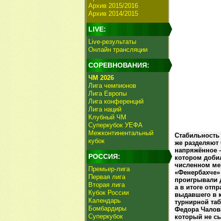
Архив 2015/2016
Архив 2014/2015
LIVE:
Live-результаты
Онлайн трансляции
СОРЕВНОВАНИЯ:
ЧМ 2026
Лига чемпионов
Лига Европы
Лига конференций
Лига наций
Клубный ЧМ
Суперкубок УЕФА
Межконтинентальный
Стабильность 
кубок
же разделяют 
напряжённое –
РОССИЯ:
котором доби
численном мен
Премьер-лига
«Фенербахче»
Первая лига
проигрывали 
Вторая лига
а в итоге отп
Кубок России
выдавшего в к
Календарь
турнирной та
Бомбардиры
Федора Чалова
Суперкубок
который не сы