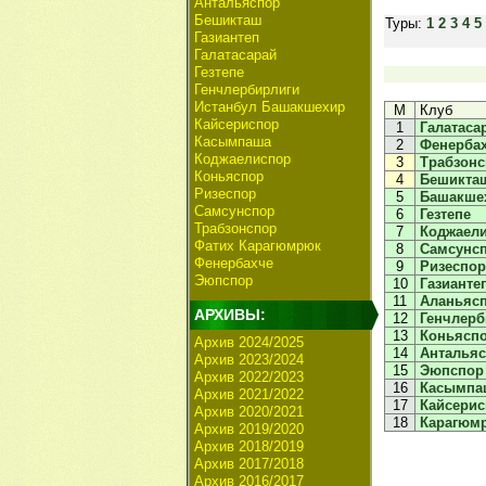
Антальяспор
Бешикташ
Туры:
1
2
3
4
5
Газиантеп
Галатасарай
Гезтепе
Генчлербирлиги
Истанбул Башакшехир
М
Клуб
Кайсериспор
1
Галатаса
Касымпаша
2
Фенерба
Коджаелиспор
3
Трабзон
Коньяспор
4
Бешикта
Ризеспор
5
Башакше
Самсунспор
6
Гезтепе
Трабзонспор
7
Коджаел
Фатих Карагюмрюк
8
Самсунс
Фенербахче
9
Ризеспор
Эюпспор
10
Газианте
11
Аланьяс
АРХИВЫ:
12
Генчлерб
13
Коньясп
Архив 2024/2025
14
Анталья
Архив 2023/2024
15
Эюпспор
Архив 2022/2023
16
Касымпа
Архив 2021/2022
17
Кайсери
Архив 2020/2021
18
Карагюм
Архив 2019/2020
Архив 2018/2019
Архив 2017/2018
Архив 2016/2017