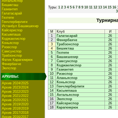
Антальяспор
Бешикташ
Туры:
1
2
3
4
5
6
7
8
9
10
11
12
13
14
15
16
Газиантеп
3
Галатасарай
Гезтепе
Турнирна
Генчлербирлиги
Истанбул Башакшехир
Кайсериспор
М
Клуб
И
Касымпаша
1
Галатасарай
26
Коджаелиспор
2
Фенербахче
26
Коньяспор
3
Трабзонспор
26
Ризеспор
4
Бешикташ
26
Самсунспор
5
Гезтепе
26
Трабзонспор
6
Башакшехир
26
Фатих Карагюмрюк
7
Самсунспор
26
Фенербахче
8
Коджаелиспор
26
Эюпспор
9
Газиантеп
26
10
Ризеспор
26
АРХИВЫ:
11
Аланьяспор
26
12
Коньяспор
26
Архив 2024/2025
13
Генчлербирлиги
26
Архив 2023/2024
14
Касымпаша
26
Архив 2022/2023
15
Антальяспор
26
Архив 2021/2022
16
Эюпспор
26
Архив 2020/2021
17
Кайсериспор
26
Архив 2019/2020
18
Карагюмрюк
26
Архив 2018/2019
Архив 2017/2018
Архив 2016/2017