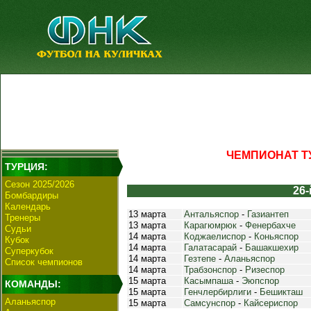
ЧЕМПИОНАТ ТУ
ТУРЦИЯ:
Сезон 2025/2026
26-
Бомбардиры
Календарь
13 марта
Антальяспор
-
Газиантеп
Тренеры
13 марта
Карагюмрюк
-
Фенербахче
Судьи
14 марта
Коджаелиспор
-
Коньяспор
Кубок
14 марта
Галатасарай
-
Башакшехир
Суперкубок
14 марта
Гезтепе
-
Аланьяспор
Список чемпионов
14 марта
Трабзонспор
-
Ризеспор
15 марта
Касымпаша
-
Эюпспор
КОМАНДЫ:
15 марта
Генчлербирлиги
-
Бешикташ
Аланьяспор
15 марта
Самсунспор
-
Кайсериспор