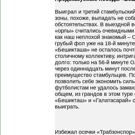
Выиграл и третий стамбульский
зоны, похоже, выпадать не соб
обстоятельствах. В выездной в
«орлы» считались очевидными 
как наш неплохой знакомый – С
грубый фол уже на 18-й минуте
«Бешикташа» не осталось почт
столичному коллективу, интриг
долго: только на 56-й минуте О
через одиннадцать минут после
преимущество стамбульцев. По
позволить себе экономить сил
футболистам не удалось замахн
общем, из грандов в этом туре
«Бешикташ» и «Галатасарай» 
выиграть.
Избежал осечки «Трабзонспор»