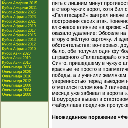
пять с лишним минут противос
Кубок Америки 2015
Кубок Америки 2011
в створ чужих ворот, хотя бил 
Кубок Африки 2025
«Галатасарай» заиграл иначе и
Кубок Африки 2023
построения своих атак. Конечно
Кубок Африки 2021
Кубок Африки 2019
ключевое влияние на кризис «
Кубок Африки 2017
оказало удаление: Эбоселе на
Кубок Африки 2015
вторую жёлтую карточку. И зд
Кубок Африки 2013
Кубок Африки 2012
обстоятельства: во-первых, дру
Кубок Африки 2010
было, обе получил один футбо
Кубок Азии 2023
штрафного «Галатасарай» откр
Кубок Азии 2019
Кубок Азии 2015
Синго, пришедшему в чужую шт
Олимпиада 2024
красные не просто в прагматич
Олимпиада 2020
победы, а и учинили землякам 
Олимпиада 2016
уверенностью перед выездом 
Олимпиада 2012
Олимпиада 2008
отметился голом юный гвинеец
Олимпиада 2004
месяца уже забивал в ворота «
Олимпиада 2000
Шомуродов вышел в стартовом 
Файзуллаев поединок пропуска
Неожиданное поражение «Фе