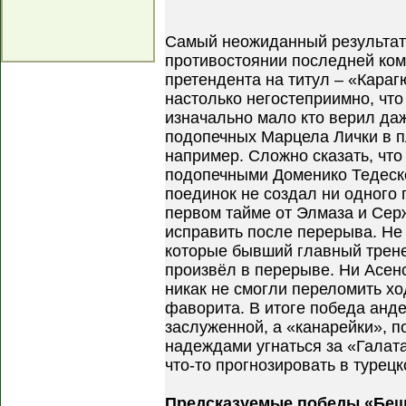
Самый неожиданный результат
противостоянии последней ком
претендента на титул – «Кара
настолько негостеприимно, что
изначально мало кто верил даж
подопечных Марцела Лички в п
например. Сложно сказать, что
подопечными Доменико Тедеско
поединок не создал ни одного 
первом тайме от Элмаза и Серж
исправить после перерыва. Не
которые бывший главный трене
произвёл в перерыве. Ни Асенс
никак не смогли переломить хо
фаворита. В итоге победа анд
заслуженной, а «канарейки», п
надеждами угнаться за «Галат
что-то прогнозировать в турец
Предсказуемые победы «Беш