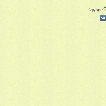
Ф
Copyright ©