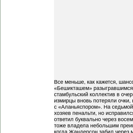
Все меньше, как кажется, шансо
«Бешикташем» разыгравшимся в
стамбульский коллектив в оче
измирцы вновь потеряли очки,
с «Аланьяспором». На седьмой
хозяев пенальти, но исправилс
ответил буквально через восем
тоже владела небольшим преи
когда Жандерсон забил через 