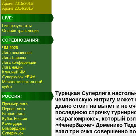
Архив 2015/2016
Архив 2014/2015
LIVE:
Live-результаты
Онлайн трансляции
СОРЕВНОВАНИЯ:
ЧМ 2026
Лига чемпионов
Лига Европы
Лига конференций
Лига наций
Клубный ЧМ
Суперкубок УЕФА
Межконтинентальный
кубок
Турецкая Суперлига настольк
РОССИЯ:
чемпионскую интригу может 
Премьер-лига
давно стоит на вылет и не о
Первая лига
последнюю строчку турнирно
Вторая лига
«Карагюмрюке», который взя
Кубок России
Календарь
«Фенербахче» Доменико Теде
Бомбардиры
взял три очка совершенно по
Суперкубок