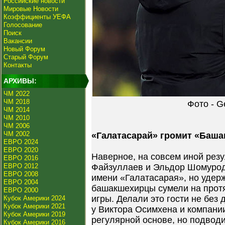
Российские новости
Мировые Новости
Коэффициенты УЕФА
Голосование
Поиск
Вакансии
Новый Форум
Старый Форум
Контакты
АРХИВЫ:
ЧМ 2022
ЧМ 2018
Фото - G
ЧМ 2014
ЧМ 2010
ЧМ 2006
ЧМ 2002
«Галатасарай» громит «Баша
ЕВРО 2024
ЕВРО 2020
Наверное, на совсем иной рез
ЕВРО 2016
ЕВРО 2012
Файзуллаев и Эльдор Шомуро
ЕВРО 2008
имени «Галатасарая», но удерж
ЕВРО 2004
башакшехирцы сумели на прот
ЕВРО 2000
игры. Делали это гости не без
Кубок Америки 2024
Кубок Америки 2021
у Виктора Осимхена и компании
Кубок Америки 2019
регулярной основе, но подводи
Кубок Америки 2016