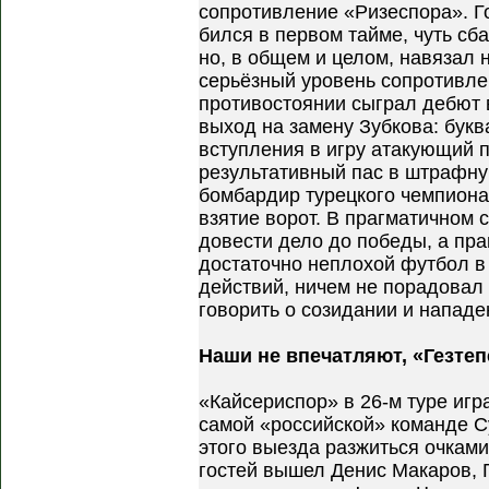
сопротивление «Ризеспора». Г
бился в первом тайме, чуть сб
но, в общем и целом, навязал
серьёзный уровень сопротивле
противостоянии сыграл дебют в
выход на замену Зубкова: букв
вступления в игру атакующий 
результативный пас в штрафну
бомбардир турецкого чемпион
взятие ворот. В прагматичном 
довести дело до победы, а пр
достаточно неплохой футбол в
действий, ничем не порадовал
говорить о созидании и нападе
Наши не впечатляют, «Гезтепе
«Кайсериспор» в 26-м туре игр
самой «российской» команде С
этого выезда разжиться очками
гостей вышел Денис Макаров, 