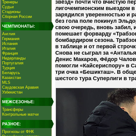
звёзд» почти что вчистую пе
Тренеры
Судьи
лигочемпионским выездом в 
Стадионы
зарядился уверенностью и р
Сборная России
без гола поле покинул Эльдо
ЧЕМПИОНАТЫ:
свою очередь, вновь забил, и
помешает форварду «Трабзо
Англия
Германия
бомбардиром сезона. Трабзон
Испания
в таблице и от первой строчк
Италия
Снова не сыграл за «Анталья
Франция
Нидерланды
Денис Макаров, Фёдор Чалов
Португалия
помогли «Кайсериспору» в С
Турция
три очка «Бешикташ». В общ
Беларусь
Казахстан
шестого тура Суперлиги в т
MLS
Саудовская Аравия
Узбекистан
МЕЖСЕЗОНЬЕ:
Трансферы
Контрольные матчи
РАЗНОЕ:
Прогнозы от ФНК