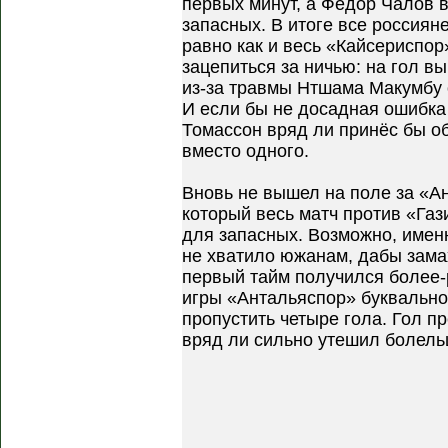
первых минут, а Федор Чалов в
запасных. В итоге все россиян
равно как и весь «Кайсериспор
зацепиться за ничью: на гол 
из-за травмы Нтшама Макумбу 
И если бы не досадная ошибка
Томассон вряд ли принёс бы о
вместо одного.
Вновь не вышел на поле за «А
который весь матч против «Газ
для запасных. Возможно, имен
не хватило южанам, дабы зама
первый тайм получился более-
игры «Антальяспор» буквально
пропустить четыре гола. Гол п
вряд ли сильно утешил болель