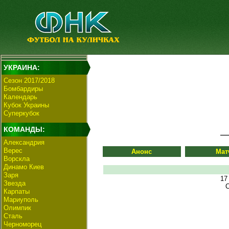
УКРАИНА:
Сезон 2017/2018
Бомбардиры
Календарь
Кубок Украины
Суперкубок
КОМАНДЫ:
Александрия
Верес
Анонс
Мат
Ворскла
Динамо Киев
Заря
17
Звезда
С
Карпаты
Мариуполь
Олимпик
Сталь
Черноморец