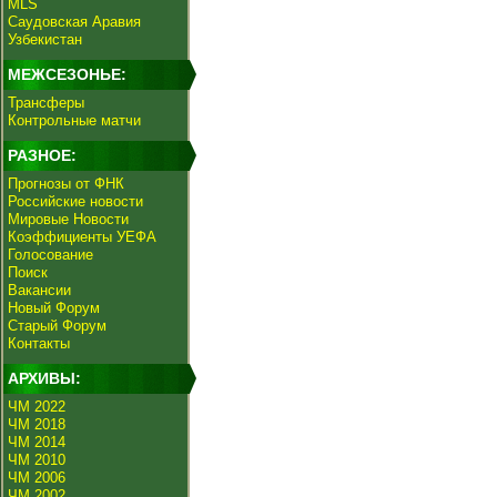
MLS
Саудовская Аравия
Узбекистан
МЕЖСЕЗОНЬЕ:
Трансферы
Контрольные матчи
РАЗНОЕ:
Прогнозы от ФНК
Российские новости
Мировые Новости
Коэффициенты УЕФА
Голосование
Поиск
Вакансии
Новый Форум
Старый Форум
Контакты
АРХИВЫ:
ЧМ 2022
ЧМ 2018
ЧМ 2014
ЧМ 2010
ЧМ 2006
ЧМ 2002