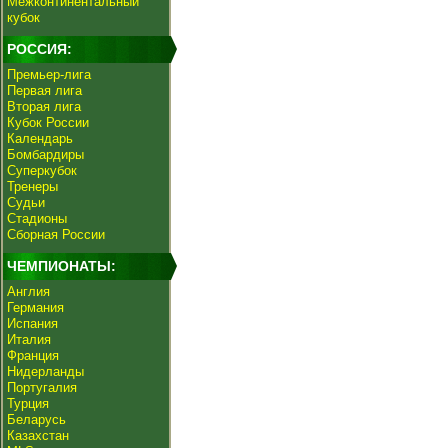
Межконтинентальный
кубок
РОССИЯ:
Премьер-лига
Первая лига
Вторая лига
Кубок России
Календарь
Бомбардиры
Суперкубок
Тренеры
Судьи
Стадионы
Сборная России
ЧЕМПИОНАТЫ:
Англия
Германия
Испания
Италия
Франция
Нидерланды
Португалия
Турция
Беларусь
Казахстан