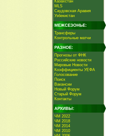
Казахстан
MLS
Саудовская Аравия
Узбекистан
МЕЖСЕЗОНЬЕ:
Трансферы
Контрольные матчи
РАЗНОЕ:
Прогнозы от ФНК
Российские новости
Мировые Новости
Коэффициенты УЕФА
Голосование
Поиск
Вакансии
Новый Форум
Старый Форум
Контакты
АРХИВЫ:
ЧМ 2022
ЧМ 2018
ЧМ 2014
ЧМ 2010
ЧМ 2006