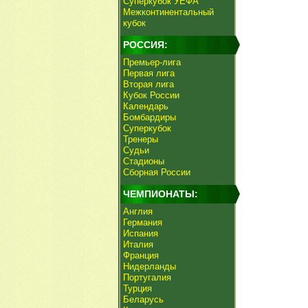
Суперкубок УЕФА
Межконтинентальный
кубок
РОССИЯ:
Премьер-лига
Первая лига
Вторая лига
Кубок России
Календарь
Бомбардиры
Суперкубок
Тренеры
Судьи
Стадионы
Сборная России
ЧЕМПИОНАТЫ:
Англия
Германия
Испания
Италия
Франция
Нидерланды
Португалия
Турция
Беларусь