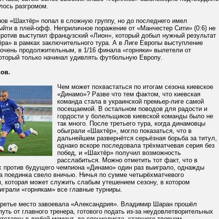
лось разгромом.
нов «Шахтёр» попал в сложную группу, но до последнего имел
йти в плей-офф. Неприличное поражение от «Манчестер Сити» (0:6) не
против выступил французский «Лион», который добыл нужный результат
ра» в рамках заключительного тура. А в Лиге Европы выступление
 очень продолжительным, в 1/16 финала «горняки» вылетели от
который только начинал удивлять футбольную Европу.
ов.
Чем может похвастаться по итогам сезона киевское
«Динамо»? Разве что тем фактом, что киевская
команда стала в украинской премьер-лиге самой
посещаемой. В остальном поводов для радости и
гордости у болельщиков киевской команды было не
так много. После третьего тура, когда динамовцы
обыграли «Шахтёр», могло показаться, что в
дальнейшем развернётся серьёзная борьба за титул,
однако вскоре последовала трёхматчевая серия без
побед, и «Шахтёр» получил возможность
расслабиться. Можно отметить тот факт, что в
х против будущего чемпиона «Динамо» один раз выиграло, однажды
а поединка свело вничью. Ничья по сумме четырёхматчевого
, которая может служить слабым утешением сезону, в котором
играли «горнякам» все главные турниры.
третье место завоевала «Александрия». Владимир Шаран прошёл
уть от главного тренера, готового подать из-за неудовлетворительных
отставку в любой момент, до специалиста, ставшего творцом