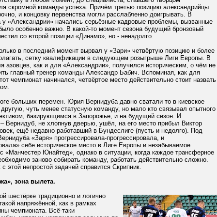
для скромной команды успеха. Причём третью позицию александрийцы
очно, и концовку первенства могли расслабленно доигрывать. В
да у «Александрии» начались серьёзные кадровые проблемы, вызванные
было особенно важно. В какой-то момент сезона будущий бронзовый
естил со второй позиции «Динамо», но - ненадолго.
олько в последний момент вырвал у «Зари» четвёртую позицию и более
полагать, сетку квалификации в следующем розыгрыше Лиги Европы. В
я азовцев, как и для «Александрии», получился историческим, о чём не
ить главный тренер команды Александр Бабич. Вспоминая, как для
от чемпионат начинался, четвёртое место действительно стоит назвать
ом.
роге больших перемен. Юрия Вернидуба давно сватали то в киевское
 другую, чуть менее статусную команду, но мало кто связывал опытного
ективом, базирующимся в Запорожье, и на будущий сезон. И
– Вернидуб, не хлопнув дверью, ушёл, на его место прибыл Виктор
овек, ещё недавно работавший в Бундеслиге (пусть и недолго). Под
Вернидуба «Заря» прогрессировала-прогрессировала, и
овала» себе историческое место в Лиге Европы и незабываемое
с «Манчестер Юнайтед», однако в ситуации, когда каждое трансферное
еобходимо заново собирать команду, работать действительно сложно.
 с этой непростой задачей справится Скрипник.
жа», зона вылета.
ой шестёрке традиционно и логично
такой напряжённой, как в рамках
ны чемпионата. Всё-таки