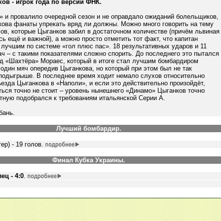
ов - игрок года по версии ФНК.
» и провалило очередной сезон и не оправдало ожиданий болельщиков,
кова фанаты упрекать вряд ли должны. Можно много говорить на тему
ов, которые Цыганков забил в достаточном количестве (причём львиная
ь ещё и важной), а можно просто отметить тот факт, что капитан
лучшим по системе «гол плюс пас». 18 результативных ударов и 11
ч – с такими показателями сложно спорить. До последнего это пытался
д «Шахтёра» Мораес, который в итоге стал лучшим бомбардиром
 один мяч опередив Цыганкова, но который при этом был не так
подыгрыше. В последнее время ходит немало слухов относительно
езда Цыганкова в «Наполи», и если это действительно произойдёт,
ься точно не стоит – уровень нынешнего «Динамо» Цыганков точно
тную подобрался к требованиям итальянской Серии А.
бань.
Лучший бомбардир.
р) - 19 голов.
Финал Кубка Украины.
лец
- 4:0
.