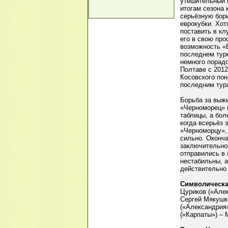
утешительный 
итогам сезона 
серьёзную борь
еврокубки. Хот
поставить в кл
его в свою пр
возможность «
последнем тур
немного порадо
Полтаве с 2012
Косовского пон
последним тур
Борьба за выжи
«Черноморец» 
таблицы, а бол
когда всерьёз 
«Черноморцу», 
сильно. Оконча
заключительног
отправились в
нестабильны, 
действительно 
Символическа
Цуриков («Алек
Сергей Мякушк
(«Александрия»
(«Карпаты») – 