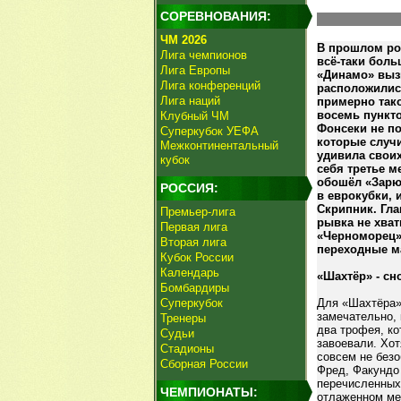
СОРЕВНОВАНИЯ:
ЧМ 2026
В прошлом ро
Лига чемпионов
всё-таки боль
Лига Европы
«Динамо» вызы
Лига конференций
расположилис
Лига наций
примерно тако
восемь пункт
Клубный ЧМ
Фонсеки не п
Суперкубок УЕФА
которые случи
Межконтинентальный
удивила свои
кубок
себя третье м
обошёл «Зарю
РОССИЯ:
в еврокубки, 
Скрипник. Гл
Премьер-лига
рывка не хват
Первая лига
«Черноморец» 
Вторая лига
переходные ма
Кубок России
Календарь
«Шахтёр» - сн
Бомбардиры
Суперкубок
Для «Шахтёра»
замечательно, 
Тренеры
два трофея, ко
Судьи
завоевали. Хот
Стадионы
совсем не безо
Сборная России
Фред, Факундо
перечисленных
ЧЕМПИОНАТЫ:
отлаженном ме