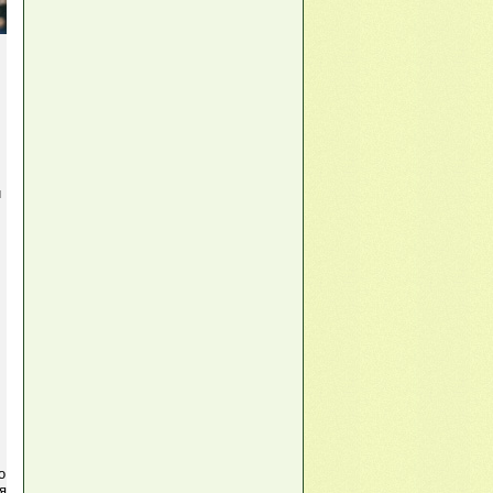
й
о
я