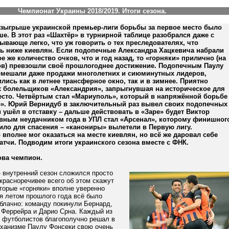
Чемпионат Украины 2018/2019. Итоги сезона.
зыгрыше украинской премьер-лиги борьбы за первое место было
ше. В этот раз «Шахтёр» в турнирной таблице разобрался даже с
вающе легко, что уж говорить о тех преследователях, что
ь ниже киевлян. Если подопечные Александра Хацкевича набрали
е же количество очков, что и год назад, то «горняки» прилично (на
ов) превзошли своё прошлогоднее достижение. Подопечным Паулу
омешали даже продажи многолетних и сиюминутных лидеров,
лись как в летнее трансферное окно, так и в зимнее. Приятно
х болельщиков «Александрия», запрыгнувшая на историческое для
есто. Четвёртым стал «Мариуполь», который в напряжённой борьбе
». Юрий Вернидуб в заключительный раз вывел своих подопечных
и ушёл в отставку – дальше действовать в «Заре» будет Виктор
авным неудачником года в УПЛ стал «Арсенал», которому финишног
ило для спасения – «канониры» вылетели в Первую лигу.
вполне мог оказаться на месте киевлян, но всё же даровал себе
тчи. Подводим итоги украинского сезона вместе с ФНК.
ова чемпион.
 внутренний сезон сложился просто
красноречивее всего об этом скажут
торые «горняки» вполне уверенно
я летом прошлого года всё было
блачно: команду покинули Бернард,
 Феррейра и Дарио Срна. Каждый из
 футболистов благополучно решал в
ханизме Паулу Фонсеки свою очень