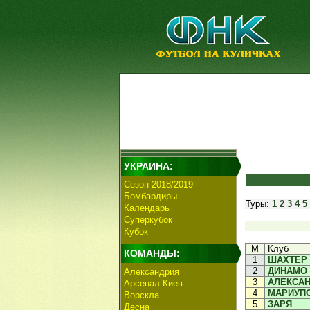
УКРАИНА:
Сезон 2018/2019
Бомбардиры
Туры:
1
2
3
4
5
Календарь
Суперкубок
Кубок
М
Клуб
КОМАНДЫ:
1
ШАХТЕР
2
ДИНАМО 
Александрия
3
АЛЕКСА
Арсенал Киев
4
МАРИУП
Ворскла
5
ЗАРЯ
Десна