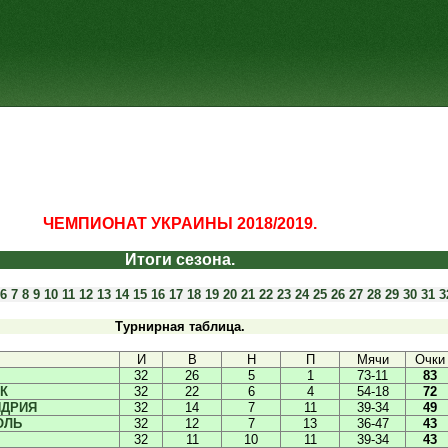
ЧЕМПИОНАТ УКРАИНЫ 2018/2019.
Итоги сезона.
6
7
8
9
10
11
12
13
14
15
16
17
18
19
20
21
22
23
24
25
26
27
28
29
30
31
3
Турнирная таблица.
И
В
Н
П
Мячи
Очки
32
26
5
1
73-11
83
К
32
22
6
4
54-18
72
НДРИЯ
32
14
7
11
39-34
49
ОЛЬ
32
12
7
13
36-47
43
32
11
10
11
39-34
43