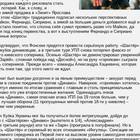
продажа каждого рисковала стать
потерей. Как, к слову, и
 зимой продажа в «Зенит» Ярослава
и этом «Шахтёр» традиционно подписал нескольких перспективных
йкон, Фернандо, Сиприано, а зимой за большие деньги добавился ещё и
 стало понятно, что сполна себя сумел проявить разве что Майкон, да
я под конец первенства, а вот к выступлениям Фернандо и Сиприано
нные вопросы.
одтвердил, что Фонсеке придется провести серьёзную работу. «Шахтёр»
кубок динамовцам, а в третьем туре УПЛ снова потерпел фиаско от
го киевского соперника. Осенью «Шахтёр» не демонстрировал уверенно
«Зарёй», сложная победа над «Десной»), но на руку «горнякам» сыграла
 соперников. Прежде всего – команды Александра Хацкевича, которая
ть очки там, где этого никто не ждал.
нат был выигран досрочно и за явным преимуществом – аккурат перед
м в сезоне поединком против «Динамо». Наверное, «горнякам» хотелось
итул именно по итогам сражения с главным и столь принципиальным
днако это уже второстепенные желания. Одиннадцать очков
а «Динамо», самая опасная атака УПЛ (на 19 голов больше, чем у
, лучшая оборона (11 пропущенных мячей против 18-ти у киевлян) –
ее чем уверенные.
 Кубка Украины мог бы получиться более интригующим, дойди до
я с «Шахтёром» «Динамо» (вылетело в 1/4), «Александрия»
в третьем раунде) или та же «Заря» (проиграла в полуфинале). Но в
ь «Шахтёр» и скромный во всех отношениях «Ингулец». Сенсации не
омного середняка из Первой лиги на высоком уровне самоотдачи хватил
лчаса, затем более высокий класс «горняков» закономерно подтвердилс