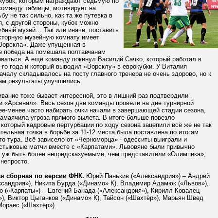
кубок, которым награждают седьмую по
команду таблицы, мотивирует на
бу не так сильно, как та же путевка в
я, с другой стороны, кубок можно
убный музей… Так или иначе, поставить
осторную музейную комнату имеет
Ворскла». Даже упущенная в
е победа на помешала полтавчанам
ваться. А ещё команду покинул Василий Сачко, который работал в
-го года и который выводил «Ворсклу» в еврокубки. У Виталия
ачалу складывалось на посту главного тренера не очень здорово, но к
ам результаты улучшились.
вание тоже бывает интересной, это в лишний раз подтвердили
и «Арсенал». Весь сезон две команды провели на дне турнирной
ее-менее часто набирать очки начали в завершающей стадии сезона,
замаячила угроза прямого вылета. В итоге больше повезло
который кадровые пертурбации по ходу сезона зацепили всё же не так
тельная точка в борьбе за 11-12 места была поставлена по итогам
о тура. Всё зависело от «Черноморца» - одесситы выиграли и
 стыковые матчи вместе с «Карпатами». Львовяне были привычно
а уж быть более непредсказуемыми, чем представители «Олимпика»,
непросто.
я сборная по версии ФНК.
Юрий Панькив («Александрия») – Андрей
сандрия»), Никита Бурда («Динамо» К), Владимир Адамюк («Львов»),
о («Карпаты») – Евгений Банада («Александрия»), Кирилл Ковалец
), Виктор Цыганков («Динамо» К), Тайсон («Шахтёр»), Марьян Швед
Мораес («Шахтёр»).