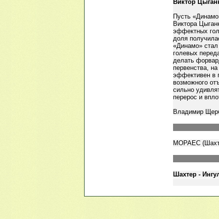
Виктор Цыганк
Пусть «Динамо
Виктора Цыган
эффектных гол
доля получилас
«Динамо» стал 
голевых переда
делать форвар
первенства, на
эффективен в 
возможного отъ
сильно удивлят
перерос и впло
Владимир Щер
МОРАЕС (Шахте
Шахтер - Ингу