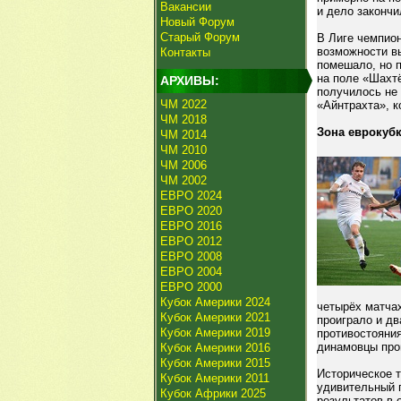
Вакансии
и дело закончи
Новый Форум
Старый Форум
В Лиге чемпио
возможности вы
Контакты
помешало, но 
на поле «Шахтё
АРХИВЫ:
получилось не
ЧМ 2022
«Айнтрахта», 
ЧМ 2018
Зона еврокубк
ЧМ 2014
ЧМ 2010
ЧМ 2006
ЧМ 2002
ЕВРО 2024
ЕВРО 2020
ЕВРО 2016
ЕВРО 2012
ЕВРО 2008
ЕВРО 2004
ЕВРО 2000
Кубок Америки 2024
четырёх матча
Кубок Америки 2021
проиграло и дв
Кубок Америки 2019
противостояния
динамовцы про
Кубок Америки 2016
Кубок Америки 2015
Историческое 
Кубок Америки 2011
удивительный п
Кубок Африки 2025
результатов в 