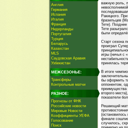
важную роль, 
Англия
невосполнимой 
Германия
последовавшая
Испания
Ракицкого. Пр
Италия
бразильцев (Ма
Франция
Тете). Позднее
Тете разыгралс
Нидерланды
были определё
Португалия
Турция
Старт сезона п
Беларусь
проиграл Супер
Казахстан
принципиально
MLS
игры (ничья с 
Саудовская Аравия
нестабильность
Узбекистан
принялась теря
В итоге чемпио
МЕЖСЕЗОНЬЕ:
заключительны
Трансферы
бы оформить т
Контрольные матчи
оппонентом, о
преимущества н
второго места)
РАЗНОЕ:
показатели бол
Прогнозы от ФНК
Российские новости
Решающий матч
противостояни
Мировые Новости
(остановилось 
Коэффициенты УЕФА
финале сошлис
Голосование
случилось, скр
Поиск
примерно на по