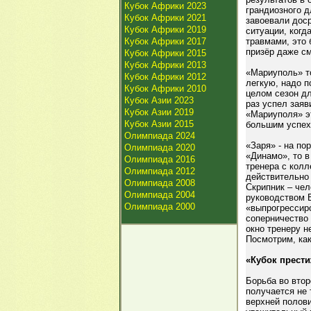
Кубок Африки 2023
грандиозного 
Кубок Африки 2021
завоевали доср
Кубок Африки 2019
ситуации, ког
Кубок Африки 2017
травмами, это 
призёр даже см
Кубок Африки 2015
Кубок Африки 2013
«Мариуполь» т
Кубок Африки 2012
легкую, надо 
Кубок Африки 2010
целом сезон дл
Кубок Азии 2023
раз успел заяв
Кубок Азии 2019
«Мариуполя» эт
Кубок Азии 2015
большим успех
Олимпиада 2024
«Заря» - на по
Олимпиада 2020
«Динамо», то в
Олимпиада 2016
тренера с колл
Олимпиада 2012
действительно 
Олимпиада 2008
Скрипник – чел
Олимпиада 2004
руководством 
Олимпиада 2000
«выпрогрессир
соперничество 
окно тренеру н
Посмотрим, как
«Кубок прести
Борьба во втор
получается не 
верхней полови