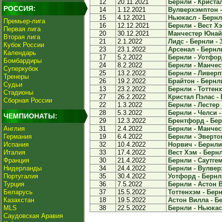
12
20.11.2021
Бернли - Кристал
РОССИЯ:
14
1.12.2021
Вулверхэмптон -
15
4.12.2021
Ньюкасл - Бернли
Премьер-лига
16
12.12.2021
Бернли - Вест Хэ
Первая лига
20
30.12.2021
Манчестер Юнайт
Вторая лига
21
2.1.2022
Лидс - Бернли - 
Кубок России
23
23.1.2022
Арсенал - Бернли
Календарь
17
5.2.2022
Бернли - Уотфорд
Бомбардиры
24
8.2.2022
Бернли - Манчес
Суперкубок
25
13.2.2022
Бернли - Ливерпу
Тренеры
26
19.2.2022
Брайтон - Бернли
Судьи
13
23.2.2022
Бернли - Тоттенх
Стадионы
27
26.2.2022
Кристал Пэлас - 
Сборная России
22
1.3.2022
Бернли - Лестер -
28
5.3.2022
Бернли - Челси -
ЧЕМПИОНАТЫ:
29
12.3.2022
Брентфорд - Берн
Англия
31
2.4.2022
Бернли - Манчест
Германия
19
6.4.2022
Бернли - Эвертон
Испания
32
10.4.2022
Норвич - Бернли 
Италия
33
17.4.2022
Вест Хэм - Бернл
Франция
30
21.4.2022
Бернли - Саутгем
Нидерланды
34
24.4.2022
Бернли - Вулвер
Португалия
35
30.4.2022
Уотфорд - Бернли
Турция
36
7.5.2022
Бернли - Астон В
Беларусь
37
15.5.2022
Тоттенхэм - Берн
Казахстан
18
19.5.2022
Астон Вилла - Бе
MLS
38
22.5.2022
Бернли - Ньюкасл
Саудовская Аравия