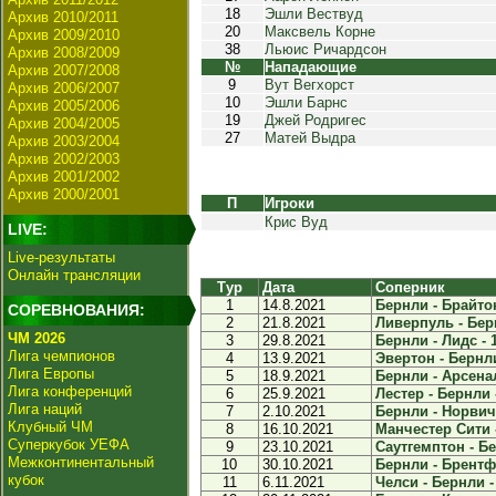
18
Эшли Вествуд
Архив 2010/2011
20
Максвель Корне
Архив 2009/2010
38
Льюис Ричардсон
Архив 2008/2009
№
Нападающие
Архив 2007/2008
9
Вут Вегхорст
Архив 2006/2007
10
Эшли Барнс
Архив 2005/2006
19
Джей Родригес
Архив 2004/2005
27
Матей Выдра
Архив 2003/2004
Архив 2002/2003
Архив 2001/2002
Архив 2000/2001
П
Игроки
Крис Вуд
LIVE:
Live-результаты
Онлайн трансляции
Тур
Дата
Соперник
1
14.8.2021
Бернли - Брайтон
СОРЕВНОВАНИЯ:
2
21.8.2021
Ливерпуль - Берн
ЧМ 2026
3
29.8.2021
Бернли - Лидс - 
Лига чемпионов
4
13.9.2021
Эвертон - Бернли
Лига Европы
5
18.9.2021
Бернли - Арсенал
Лига конференций
6
25.9.2021
Лестер - Бернли -
Лига наций
7
2.10.2021
Бернли - Норвич 
Клубный ЧМ
8
16.10.2021
Манчестер Сити -
Суперкубок УЕФА
9
23.10.2021
Саутгемптон - Бе
Межконтинентальный
10
30.10.2021
Бернли - Брентфо
кубок
11
6.11.2021
Челси - Бернли -