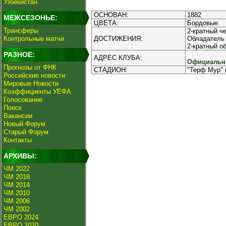
Узбекистан
ОСНОВАН:
1882
МЕЖСЕЗОНЬЕ:
ЦВЕТА:
Бордовые
Трансферы
2-кратный ч
Контрольные матчи
ДОСТИЖЕНИЯ:
Обладатель 
2-кратный о
РАЗНОЕ:
АДРЕС КЛУБА:
Официальны
Прогнозы от ФНК
СТАДИОН:
"Терф Мур" 
Российские новости
Мировые Новости
Коэффициенты УЕФА
Голосование
Поиск
Вакансии
Новый Форум
Старый Форум
Контакты
АРХИВЫ:
ЧМ 2022
ЧМ 2018
ЧМ 2014
ЧМ 2010
ЧМ 2006
ЧМ 2002
ЕВРО 2024
ЕВРО 2020