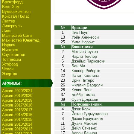
Брентфорд
Вест Хэм
Вулверхэмптон
Кристал Пэлас
Лестер
Ливерпуль
№
Вратари
Лидс
1
Ник Поуп
Манчестер Сити
13
Уэйн Хеннесси
Манчестер Юнайтед
25
Уилл Норрис
Норвич
№
Защитники
Ньюкасл
2
Мэтью Лоутон
Саутгемптон
3
Чарли Тейлор
Тоттенхэм
5
Джеймс Тарковски
Уотфорд
6
Бен Ми
Челси
14
Коннор Робертс
Эвертон
22
Нэтан Коллинз
23
Эрик Питерс
АРХИВЫ:
26
Филлип Бардсли
28
Кевин Лонг
Архив 2020/2021
37
Бобби Томас
Архив 2019/2020
39
Оуэн Доджсон
Архив 2018/2019
№
Полузащитники
Архив 2017/2018
4
Джек Корк
Архив 2016/2017
7
Йохан Гудмундссон
Архив 2015/2016
8
Джош Браунхилл
Архив 2014/2015
11
Дуайт Макнил
Архив 2013/2014
16
Дейл Стивенс
Архив 2012/2013
17
Аарон Леннон
Архив 2011/2012