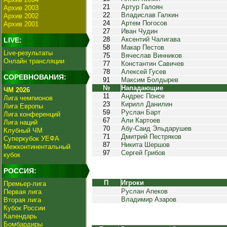
21
Артур Галоян
Архив 2003
22
Владислав Галкин
Архив 2002
24
Артем Погосов
Архив 2001
27
Иван Чудин
28
Аксентий Чалигава
LIVE:
58
Макар Пестов
Live-результаты
75
Вячеслав Винников
Онлайн трансляции
77
Константин Савичев
78
Алексей Гусев
СОРЕВНОВАНИЯ:
91
Максим Болдырев
№
Нападающие
ЧМ 2026
11
Андрес Понсе
Лига чемпионов
23
Кирилл Данилин
Лига Европы
59
Руслан Барт
Лига конференций
67
Али Картоев
Лига наций
70
Абу-Саид Эльдарушев
Клубный ЧМ
71
Дмитрий Пестряков
Суперкубок УЕФА
87
Никита Шершов
Межконтинентальный
97
Сергей Грибов
кубок
РОССИЯ:
П
Игроки
Премьер-лига
Руслан Апеков
Первая лига
Владимир Азаров
Вторая лига
Кубок России
Календарь
Бомбардиры