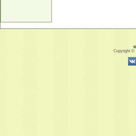
Ф
Copyright ©