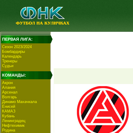
ПЕРВАЯ ЛИГА:
Сезон 2023/2024
Бомбардиры
Календарь
Тренеры
Судьи
КОМАНДЫ:
Акрон
Алания
Арсенал
Волгарь
Динамо Махачкала
Енисей
КАМАЗ
Кубань
Ленинградец
Нефтехимик
Родина