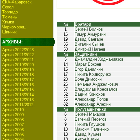
СКА-Хабаровск
Сокол
Торпедо
Тюмень
Химки
№
Вратари
Черноморец
1
Сергей Волков
Шинник
16
Тимур Акмурзин
19
Дэвид Сангаре
АРХИВЫ:
35
Виталий Сычев
50
Дмитрий Нагаев
Архив 2022/2023
№
Защитники
Архив 2021/2022
5
Джамалдин Ходжаниязов
Архив 2020/2021
14
Марат Бокоев
Архив 2019/2020
15
Егор Данилкин
Архив 2018/2019
17
Никита Криворучко
Архив 2017/2018
20
Боян Димоски
Архив 2016/2017
26
Неманья Анджелкович
Архив 2015/2016
37
Владислав Коновалов
Архив 2014/2015
52
Вадим Конюхов
Архив 2013/2014
55
Александр Попов
Архив 2012/2013
82
Александр Алехин
Архив 2011/2012
№
Полузащитники
Архив 2010
6
Сергей Макаров
Архив 2009
8
Евгений Песегов
Архив 2008
9
Никита Глушков
Архив 2007
10
Максим Палиенко
Архив 2006
13
Давид Хубаев
Архив 2005
18
Антон Килин
Архив 2004