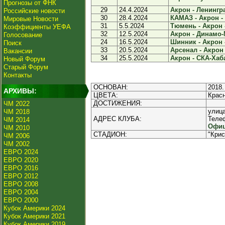
Прогнозы от ФНК
29
24.4.2024
Акрон - Ленингра
Российские новости
30
28.4.2024
КАМАЗ - Акрон - 
Мировые Новости
31
5.5.2024
Тюмень - Акрон -
Коэффициенты УЕФА
32
12.5.2024
Акрон - Динамо-
Голосование
24
16.5.2024
Шинник - Акрон -
Поиск
33
20.5.2024
Арсенал - Акрон 
Вакансии
34
25.5.2024
Акрон - СКА-Хаба
Новый Форум
Старый Форум
Контакты
ОСНОВАН:
2018.
АРХИВЫ:
ЦВЕТА:
Красн
ДОСТИЖЕНИЯ:
ЧМ 2022
улица
ЧМ 2018
АДРЕС КЛУБА:
Телеф
ЧМ 2014
Офиц
ЧМ 2010
СТАДИОН:
"Крис
ЧМ 2006
ЧМ 2002
ЕВРО 2024
ЕВРО 2020
ЕВРО 2016
ЕВРО 2012
ЕВРО 2008
ЕВРО 2004
ЕВРО 2000
Кубок Америки 2024
Кубок Америки 2021
Кубок Америки 2019