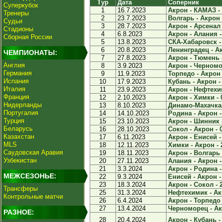
Тур
Дата
Соперник
Суперкубок
1
16.7.2023
Акрон - КАМАЗ - 
Тренеры
2
23.7.2023
Волгарь - Акрон 
Судьи
3
28.7.2023
Акрон - Арсенал 
Стадионы
4
6.8.2023
Акрон - Алания -
Сборная России
5
13.8.2023
СКА-Хабаровск - 
6
20.8.2023
Ленинградец - Ак
ЧЕМПИОНАТЫ:
7
27.8.2023
Акрон - Тюмень -
Англия
8
3.9.2023
Акрон - Черномор
Германия
9
11.9.2023
Торпедо - Акрон 
Испания
10
17.9.2023
Кубань - Акрон - 
Италия
11
23.9.2023
Акрон - Нефтехим
Франция
12
2.10.2023
Акрон - Химки - 
Нидерланды
13
8.10.2023
Динамо-Махачкал
Португалия
14
14.10.2023
Родина - Акрон -
Турция
15
23.10.2023
Акрон - Шинник -
Беларусь
16
28.10.2023
Сокол - Акрон - 
Казахстан
17
6.11.2023
Акрон - Енисей -
MLS
18
12.11.2023
Химки - Акрон - 
Саудовская Аравия
19
18.11.2023
Акрон - Волгарь 
Узбекистан
20
27.11.2023
Алания - Акрон -
21
3.3.2024
Акрон - Родина -
МЕЖСЕЗОНЬЕ:
22
9.3.2024
Енисей - Акрон -
23
18.3.2024
Акрон - Сокол - 
Трансферы
25
31.3.2024
Нефтехимик - Акр
Контрольные матчи
26
6.4.2024
Акрон - Торпедо 
27
13.4.2024
Черноморец - Акр
РАЗНОЕ:
28
20.4.2024
Акрон - Кубань - 