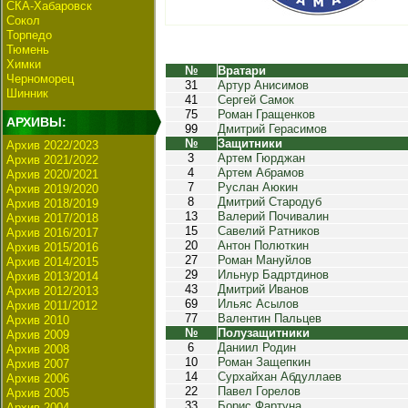
СКА-Хабаровск
Сокол
Торпедо
Тюмень
Химки
№
Вратари
Черноморец
31
Артур Анисимов
Шинник
41
Сергей Самок
75
Роман Гращенков
АРХИВЫ:
99
Дмитрий Герасимов
№
Защитники
Архив 2022/2023
3
Артем Гюрджан
Архив 2021/2022
4
Артем Абрамов
Архив 2020/2021
7
Руслан Аюкин
Архив 2019/2020
8
Дмитрий Стародуб
Архив 2018/2019
13
Валерий Почивалин
Архив 2017/2018
15
Савелий Ратников
Архив 2016/2017
20
Антон Полюткин
Архив 2015/2016
27
Роман Мануйлов
Архив 2014/2015
29
Ильнур Бадртдинов
Архив 2013/2014
43
Дмитрий Иванов
Архив 2012/2013
69
Ильяс Асылов
Архив 2011/2012
77
Валентин Пальцев
Архив 2010
№
Полузащитники
Архив 2009
6
Даниил Родин
Архив 2008
10
Роман Защепкин
Архив 2007
14
Сурхайхан Абдуллаев
Архив 2006
22
Павел Горелов
Архив 2005
33
Борис Фартуна
Архив 2004