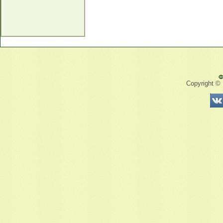
Ф
Copyright ©