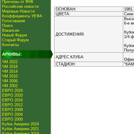
Прогнозы от ФНК
Российские новости
ОСНОВАН:
1981.
Мировые Новости
ЦВЕТА:
Сине
Коэффициенты УЕФА
Высш
Голосование
6-е м
Поиск
Вакансии
Кубо
ДОСТИЖЕНИЯ:
Новый Форум
1/4 ф
Старый Форум
Контакты
Кубо
Полу
АРХИВЫ:
АДРЕС КЛУБА:
Офиц
ЧМ 2022
СТАДИОН:
"КАМ
ЧМ 2018
ЧМ 2014
ЧМ 2010
ЧМ 2006
ЧМ 2002
ЕВРО 2024
ЕВРО 2020
ЕВРО 2016
ЕВРО 2012
ЕВРО 2008
ЕВРО 2004
ЕВРО 2000
Кубок Америки 2024
Кубок Америки 2021
Кубок Америки 2019