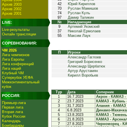
42
Юрий Кириллов
Архив 2003
70
Руслан Мамишов
Архив 2002
74
Руслан Куль
Архив 2001
97
Дамир Таликин
№
Нападающие
LIVE:
9
Артемий Укомский
Live-результаты
37
Николай Ермолаев
Онлайн трансляции
55
Максим Лаук
СОРЕВНОВАНИЯ:
ЧМ 2026
П
Игроки
Лига чемпионов
Александр Гаглоев
Лига Европы
Григорий Борисенко
Лига конференций
Александр Щербатюк
Лига наций
Артур Арустамян
Клубный ЧМ
Кирилл Воробьев
Суперкубок УЕФА
Межконтинентальный
кубок
Тур
Дата
Соперник
РОССИЯ:
1
16.7.2023
Акрон - КАМАЗ - 
2
23.7.2023
КАМАЗ - Кубань -
Премьер-лига
3
31.7.2023
Алания - КАМАЗ -
Первая лига
4
6.8.2023
Динамо-Махачкал
Вторая лига
5
13.8.2023
КАМАЗ - Тюмень 
Кубок России
6
21.8.2023
КАМАЗ - Арсенал 
Календарь
7
27.8.2023
Черноморец - КА
Бомбардиры