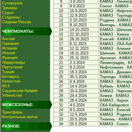
8
3.9.2023
КАМАЗ - Ленингра
Суперкубок
9
9.9.2023
Сокол - КАМАЗ - 
Тренеры
10
16.9.2023
КАМАЗ - Нефтехи
Судьи
11
22.9.2023
КАМАЗ - Торпедо 
Стадионы
12
2.10.2023
Родина - КАМАЗ -
Сборная России
13
8.10.2023
Волгарь - КАМАЗ 
14
14.10.2023
КАМАЗ - Шинник 
ЧЕМПИОНАТЫ:
15
22.10.2023
КАМАЗ - Химки - 
Англия
16
28.10.2023
Енисей - КАМАЗ -
Германия
17
6.11.2023
КАМАЗ - СКА-Хаб
Испания
18
12.11.2023
КАМАЗ - Алания -
Италия
19
18.11.2023
Шинник - КАМАЗ 
Франция
20
25.11.2023
Арсенал - КАМАЗ 
Нидерланды
21
2.3.2024
Ленинградец - КА
Португалия
22
8.3.2024
Нефтехимик - КА
Турция
23
18.3.2024
КАМАЗ - Динамо-
Беларусь
25
30.3.2024
Торпедо - КАМАЗ 
Казахстан
26
6.4.2024
КАМАЗ - Волгарь 
MLS
27
14.4.2024
Кубань - КАМАЗ -
Саудовская Аравия
28
20.4.2024
КАМАЗ - Черномо
Узбекистан
29
24.4.2024
Химки - КАМАЗ - 
30
28.4.2024
КАМАЗ - Акрон - 
МЕЖСЕЗОНЬЕ:
31
4.5.2024
СКА-Хабаровск -
24
8.5.2024
КАМАЗ - Енисей -
Трансферы
32
12.5.2024
КАМАЗ - Родина -
Контрольные матчи
33
20.5.2024
Тюмень - КАМАЗ 
34
25.5.2024
КАМАЗ - Сокол - 
РАЗНОЕ: