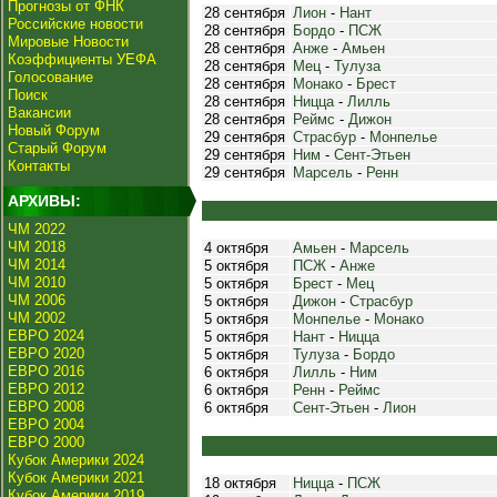
Прогнозы от ФНК
28 сентября
Лион
-
Нант
Российские новости
28 сентября
Бордо
-
ПСЖ
Мировые Новости
28 сентября
Анже
-
Амьен
Коэффициенты УЕФА
28 сентября
Мец
-
Тулуза
Голосование
28 сентября
Монако
-
Брест
Поиск
28 сентября
Ницца
-
Лилль
Вакансии
28 сентября
Реймс
-
Дижон
Новый Форум
29 сентября
Страсбур
-
Монпелье
Старый Форум
29 сентября
Ним
-
Сент-Этьен
Контакты
29 сентября
Марсель
-
Ренн
АРХИВЫ:
ЧМ 2022
ЧМ 2018
4 октября
Амьен
-
Марсель
ЧМ 2014
5 октября
ПСЖ
-
Анже
ЧМ 2010
5 октября
Брест
-
Мец
ЧМ 2006
5 октября
Дижон
-
Страсбур
ЧМ 2002
5 октября
Монпелье
-
Монако
ЕВРО 2024
5 октября
Нант
-
Ницца
ЕВРО 2020
5 октября
Тулуза
-
Бордо
ЕВРО 2016
6 октября
Лилль
-
Ним
ЕВРО 2012
6 октября
Ренн
-
Реймс
ЕВРО 2008
6 октября
Сент-Этьен
-
Лион
ЕВРО 2004
ЕВРО 2000
Кубок Америки 2024
Кубок Америки 2021
18 октября
Ницца
-
ПСЖ
Кубок Америки 2019