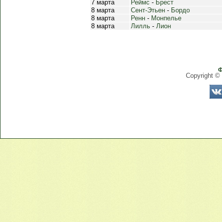
7 марта
Реймс
-
Брест
8 марта
Сент-Этьен
-
Бордо
8 марта
Ренн
-
Монпелье
8 марта
Лилль
-
Лион
Ф
Copyright ©