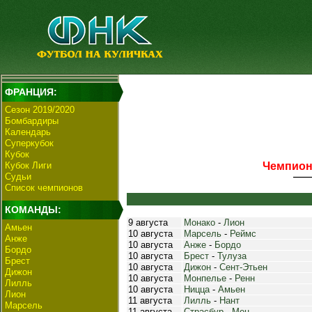
ФРАНЦИЯ:
Сезон 2019/2020
Бомбардиры
Календарь
Суперкубок
Кубок
Кубок Лиги
Чемпиона
Судьи
Список чемпионов
КОМАНДЫ:
9 августа
Монако
-
Лион
Амьен
10 августа
Марсель
-
Реймс
Анже
10 августа
Анже
-
Бордо
Бордо
10 августа
Брест
-
Тулуза
Брест
10 августа
Дижон
-
Сент-Этьен
Дижон
10 августа
Монпелье
-
Ренн
Лилль
10 августа
Ницца
-
Амьен
Лион
11 августа
Лилль
-
Нант
Марсель
11 августа
Страсбур
-
Мец