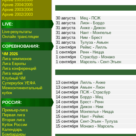
Архив 2004/2005
Архив 2003/2004
Архив 2002/2003
30 августа
Мец
-
ПСЖ
31 августа
Лион
-
Бордо
LIVE:
31 августа
Анже
-
Дижон
Live-результаты
31 августа
Нант
-
Монпелье
Онлайн трансляции
31 августа
Ним
-
Брест
31 августа
Тулуза
-
Амьен
СОРЕВНОВАНИЯ:
1 сентября
Реймс
-
Лилль
1 сентября
Ренн
-
Ницца
ЧМ 2026
1 сентября
Страсбур
-
Монако
Лига чемпионов
1 сентября
Марсель
-
Сент-Этьен
Лига Европы
Лига конференций
Лига наций
Клубный ЧМ
13 сентября
Лилль
-
Анже
Суперкубок УЕФА
13 сентября
Амьен
-
Лион
Межконтинентальный
14 сентября
ПСЖ
-
Страсбур
кубок
14 сентября
Бордо
-
Мец
14 сентября
Брест
-
Ренн
РОССИЯ:
14 сентября
Дижон
-
Ним
Премьер-лига
14 сентября
Монпелье
-
Ницца
Первая лига
15 сентября
Нант
-
Реймс
Вторая лига
15 сентября
Сент-Этьен
-
Тулуза
Кубок России
15 сентября
Монако
-
Марсель
Календарь
Бомбардиры