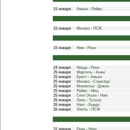
15 января
Амьен
-
Реймс
15 января
Монако
-
ПСЖ
15 января
Ним
-
Ренн
24 января
Ницца
-
Ренн
25 января
Марсель
-
Анже
25 января
Брест
-
Амьен
25 января
Монако
-
Страсбур
25 января
Монпелье
-
Дижон
25 января
Реймс
-
Мец
25 января
Сент-Этьен
-
Ним
26 января
Лион
-
Тулуза
26 января
Нант
-
Бордо
26 января
Лилль
-
ПСЖ
31 января
Ренн
-
Нант