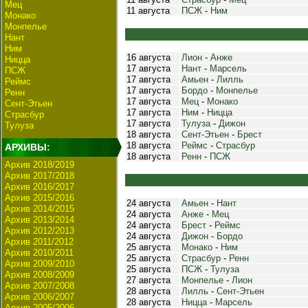
Мец
11 августа
ПСЖ
-
Ним
Монако
Монпелье
Нант
Ним
16 августа
Лион
-
Анже
Ницца
17 августа
Нант
-
Марсель
ПСЖ
17 августа
Амьен
-
Лилль
Реймс
17 августа
Бордо
-
Монпелье
Ренн
17 августа
Мец
-
Монако
Сент-Этьен
17 августа
Ним
-
Ницца
Страсбур
17 августа
Тулуза
-
Дижон
Тулуза
18 августа
Сент-Этьен
-
Брест
18 августа
Реймс
-
Страсбур
АРХИВЫ:
18 августа
Ренн
-
ПСЖ
Архив 2018/2019
Архив 2017/2018
Архив 2016/2017
Архив 2015/2016
24 августа
Амьен
-
Нант
Архив 2014/2015
24 августа
Анже
-
Мец
Архив 2013/2014
24 августа
Брест
-
Реймс
Архив 2012/2013
24 августа
Дижон
-
Бордо
Архив 2011/2012
25 августа
Монако
-
Ним
Архив 2010/2011
25 августа
Страсбур
-
Ренн
Архив 2009/2010
25 августа
ПСЖ
-
Тулуза
Архив 2008/2009
27 августа
Монпелье
-
Лион
Архив 2007/2008
28 августа
Лилль
-
Сент-Этьен
Архив 2006/2007
28 августа
Ницца
-
Марсель
Архив 2005/2006