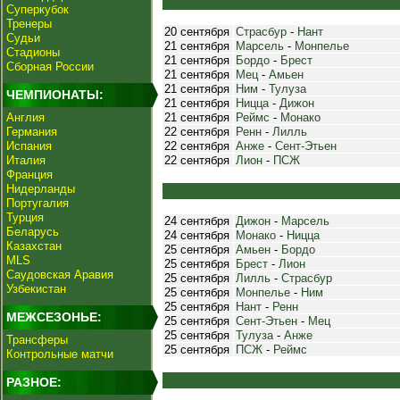
Суперкубок
Тренеры
20 сентября
Страсбур
-
Нант
Судьи
21 сентября
Марсель
-
Монпелье
Стадионы
21 сентября
Бордо
-
Брест
Сборная России
21 сентября
Мец
-
Амьен
21 сентября
Ним
-
Тулуза
ЧЕМПИОНАТЫ:
21 сентября
Ницца
-
Дижон
Англия
21 сентября
Реймс
-
Монако
Германия
22 сентября
Ренн
-
Лилль
Испания
22 сентября
Анже
-
Сент-Этьен
Италия
22 сентября
Лион
-
ПСЖ
Франция
Нидерланды
Португалия
Турция
24 сентября
Дижон
-
Марсель
Беларусь
24 сентября
Монако
-
Ницца
Казахстан
25 сентября
Амьен
-
Бордо
MLS
25 сентября
Брест
-
Лион
Саудовская Аравия
25 сентября
Лилль
-
Страсбур
Узбекистан
25 сентября
Монпелье
-
Ним
25 сентября
Нант
-
Ренн
МЕЖСЕЗОНЬЕ:
25 сентября
Сент-Этьен
-
Мец
25 сентября
Тулуза
-
Анже
Трансферы
25 сентября
ПСЖ
-
Реймс
Контрольные матчи
РАЗНОЕ: