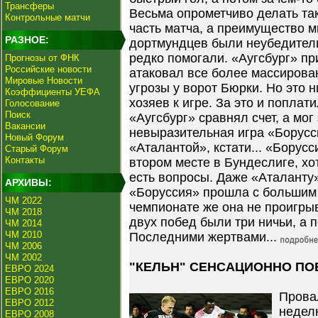
Трансферы
Весьма опрометчиво делать так
Контрольные матчи
часть матча, а преимущество 
РАЗНОЕ:
дортмундцев были неубедитель
редко помогали. «Аугсбург» пр
Прогнозы от ФНК
Российские новости
атаковал все более массирова
Мировые Новости
угрозы у ворот Бюрки. Но это 
Коэффициенты УЕФА
хозяев к игре. За это и поплати
Голосование
Поиск
«Аугсбург» сравнял счет, а мог
Вакансии
невыразительная игра «Борусси
Новый Форум
«Аталантой», кстати... «Борус
Старый Форум
Контакты
втором месте в Бундеслиге, хо
есть вопросы. Даже «Аталанту
АРХИВЫ:
«Боруссия» прошла с большим 
ЧМ 2022
чемпионате же она не проигры
ЧМ 2018
двух побед были три ничьи, а 
ЧМ 2014
ЧМ 2010
Последними жертвами...
ЧМ 2006
ЧМ 2002
"КЕЛЬН" СЕНСАЦИОННО ПО
ЕВРО 2024
ЕВРО 2020
ЕВРО 2016
Прова
ЕВРО 2012
недел
ЕВРО 2008