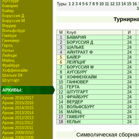
Аугсбург
Туры:
1
2
3
4
5
6
7
8
9
10
11
12
13
14
15
16
Бавария
3
Байер
Боруссия Д
Турнирна
Боруссия М
Вердер
Вольфсбург
М
Клуб
И
Гамбург
1
БАВАРИЯ
24
Ганновер
2
БОРУССИЯ Д
24
Герта
3
ШАЛЬКЕ
24
Кельн
4
АЙНТРАХТ Ф
24
Лейпциг
5
БАЙЕР
24
Майнц
6
ЛЕЙПЦИГ
24
Фрайбург
7
БОРУССИЯ М
24
Хоффенхайм
8
АУГСБУРГ
24
Шальке 04
9
ХОФФЕНХАЙМ
24
Штутгарт
10
ГАННОВЕР
24
11
ГЕРТА
24
АРХИВЫ:
12
ШТУТГАРТ
24
13
ФРАЙБУРГ
24
Архив 2016/2017
14
ВЕРДЕР
24
Архив 2015/2016
15
ВОЛЬФСБУРГ
24
Архив 2014/2015
16
МАЙНЦ
24
Архив 2013/2014
17
ГАМБУРГ
24
Архив 2012/2013
18
КЕЛЬН
24
Архив 2011/2012
Архив 2010/2011
Архив 2009/2010
Символическая сборная 
Архив 2008/2009