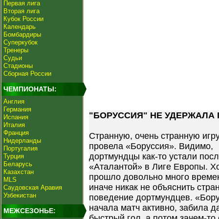
Первая лига
Вторая лига
Кубок России
Календарь
Бомбардиры
Суперкубок
Тренеры
Судьи
Стадионы
Сборная России
ЧЕМПИОНАТЫ:
Англия
Германия
"БОРУССИЯ" НЕ УДЕРЖАЛА 
Испания
Италия
Франция
Странную, очень странную игр
Нидерланды
провела «Боруссия». Видимо,
Португалия
дортмундцы как-то устали посл
Турция
Беларусь
«Аталантой» в Лиге Европы. Х
Казахстан
прошло довольно много време
MLS
иначе никак не объяснить стра
Саудовская Аравия
Узбекистан
поведение дортмундцев. «Бор
начала матч активно, забила д
МЕЖСЕЗОНЬЕ:
быстрый гол, а потом зачем-то