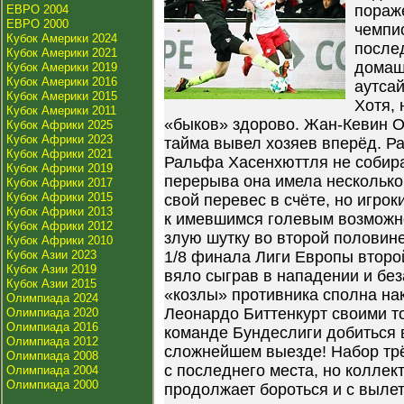
пораж
ЕВРО 2004
ЕВРО 2000
чемпи
Кубок Америки 2024
после
Кубок Америки 2021
домаш
Кубок Америки 2019
Кубок Америки 2016
аутса
Кубок Америки 2015
Хотя, 
Кубок Америки 2011
«быков» здорово. Жан-Кевин О
Кубок Африки 2025
Кубок Африки 2023
тайма вывел хозяев вперёд. Ра
Кубок Африки 2021
Ральфа Хасенхюттля не собира
Кубок Африки 2019
перерыва она имела несколько
Кубок Африки 2017
Кубок Африки 2015
свой перевес в счёте, но игро
Кубок Африки 2013
к имевшимся голевым возможно
Кубок Африки 2012
злую шутку во второй половине
Кубок Африки 2010
Кубок Азии 2023
1/8 финала Лиги Европы второ
Кубок Азии 2019
вяло сыграв в нападении и без
Кубок Азии 2015
«козлы» противника сполна на
Олимпиада 2024
Леонардо Биттенкурт своими 
Олимпиада 2020
Олимпиада 2016
команде Бундеслиги добиться
Олимпиада 2012
сложнейшем выезде! Набор трё
Олимпиада 2008
с последнего места, но колле
Олимпиада 2004
Олимпиада 2000
продолжает бороться и с выле