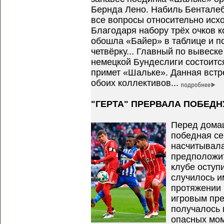
Бернда Лено. Набиль Бенталеб
все вопросы относительно исх
Благодаря набору трёх очков 
обошла «Байер» в таблице и п
четвёрку... Главный по вывеске
немецкой Бундеслиги состоится
примет «Шальке». Данная встр
обоих коллективов...
"ГЕРТА" ПРЕРВАЛА ПОБЕДН
Перед дома
победная се
насчитывала
предположит
клубе оступ
случилось и
протяжении 
игровым пре
получалось 
опасных мом