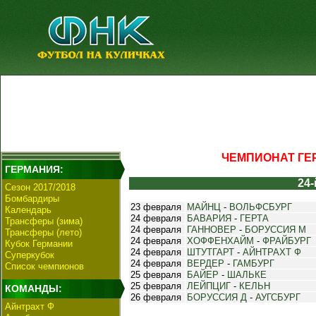
ЧЕМПИОНАТ ГЕР
ГЕРМАНИЯ:
24-
Сезон 2017/2018
Бомбардиры
23 февраля
МАЙНЦ
-
ВОЛЬФСБУРГ
Календарь
24 февраля
БАВАРИЯ
-
ГЕРТА
Трансферы (зима)
24 февраля
ГАННОВЕР
-
БОРУССИЯ М
Трансферы (лето)
24 февраля
ХОФФЕНХАЙМ
-
ФРАЙБУРГ
Кубок Германии
24 февраля
ШТУТГАРТ
-
АЙНТРАХТ Ф
Суперкубок
24 февраля
ВЕРДЕР
-
ГАМБУРГ
Список чемпионов
25 февраля
БАЙЕР
-
ШАЛЬКЕ
25 февраля
ЛЕЙПЦИГ
-
КЕЛЬН
КОМАНДЫ:
26 февраля
БОРУССИЯ Д
-
АУГСБУРГ
Айнтрахт Ф