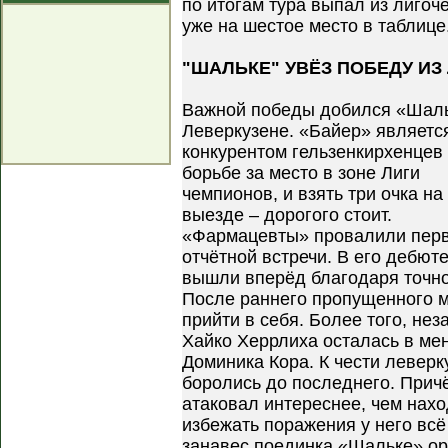
по итогам тура выпал из лигоч
уже на шестое место в таблице
"ШАЛЬКЕ" УВЁЗ ПОБЕДУ ИЗ
Важной победы добился «Шаль
Леверкузене. «Байер» являетс
конкурентом гельзенкирхенцев
борьбе за место в зоне Лиги
чемпионов, и взять три очка на
выезде – дорогого стоит.
«Фармацевты» провалили пер
отчётной встречи. В его дебюте
вышли вперёд благодаря точно
После раннего пропущенного м
прийти в себя. Более того, не
Хайко Херрлиха осталась в ме
Доминика Кора. К чести леверк
боролись до последнего. Прич
атаковал интереснее, чем нахо
избежать поражения у него всё
занавес поединка «Шальке» ор