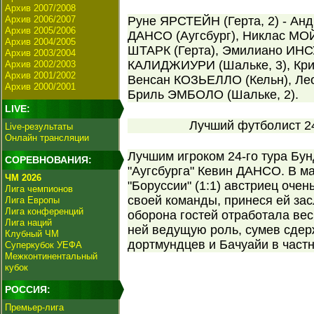
Архив 2007/2008
Архив 2006/2007
Руне ЯРСТЕЙН (Герта, 2) - Анд
Архив 2005/2006
ДАНСО (Аугсбург), Никлас МО
Архив 2004/2005
ШТАРК (Герта), Эмилиано ИНСУ
Архив 2003/2004
КАЛИДЖИУРИ (Шальке, 3), Кри
Архив 2002/2003
Архив 2001/2002
Венсан КОЗЬЕЛЛО (Кельн), Ле
Архив 2000/2001
Бриль ЭМБОЛО (Шальке, 2).
LIVE:
Лучший футболист 24
Live-результаты
Онлайн трансляции
Лучшим игроком 24-го тура Бу
СОРЕВНОВАНИЯ:
"Аугсбурга" Кевин ДАНСО. В м
ЧМ 2026
"Боруссии" (1:1) австриец оче
Лига чемпионов
своей команды, принеся ей за
Лига Европы
Лига конференций
оборона гостей отработала ве
Лига наций
ней ведущую роль, сумев сде
Клубный ЧМ
дортмундцев и Бачуайи в частн
Суперкубок УЕФА
Межконтинентальный
кубок
РОССИЯ:
Премьер-лига