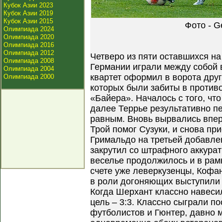
Кубок Азии 2023
Кубок Азии 2019
Кубок Азии 2015
Фото - G
Олимпиада 2024
Олимпиада 2020
Олимпиада 2016
Олимпиада 2012
Четверо из пяти оставшихся на
Олимпиада 2008
Германии играли между собой в
Олимпиада 2004
квартет оформил в ворота друг
Олимпиада 2000
которых были забиты в против
«Байера». Началось с того, чт
далее Террье результативно пе
равным. Вновь вырвались впер
Трой помог Сузуки, и снова пр
Гримальдо на третьей добавле
закрутил со штрафного аккурат
веселье продолжилось и в рамк
счете уже леверкузенцы, Кофа
в роли догоняющих выступили 
Когда Шерхант классно навеси
цель – 3:3. Классно сыграли 
футболистов и Гюнтер, давно 