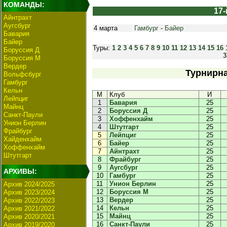
КОМАНДЫ:
17-
Айнтрахт
Аугсбург
4 марта
Гамбург
-
Байер
Бавария
Байер
Туры:
1
2
3
4
5
6
7
8
9
10
11
12
13
14
15
16
Боруссия Д
3
Боруссия М
Вердер
Турнирна
Вольфсбург
Гамбург
Кельн
М
Клуб
И
Лейпциг
1
Бавария
25
Майнц
2
Боруссия Д
25
Санкт-Паули
3
Хоффенхайм
25
Унион Берлин
4
Штутгарт
25
Фрайбург
5
Лейпциг
25
Хайденхайм
6
Байер
25
Хоффенхайм
7
Айнтрахт
25
Штутгарт
8
Фрайбург
25
9
Аугсбург
25
АРХИВЫ:
10
Гамбург
25
11
Унион Берлин
25
Архив 2024/2025
12
Боруссия М
25
Архив 2023/2024
13
Вердер
25
Архив 2022/2023
14
Кельн
25
Архив 2021/2022
15
Майнц
25
Архив 2020/2021
16
Санкт-Паули
25
Архив 2019/2020