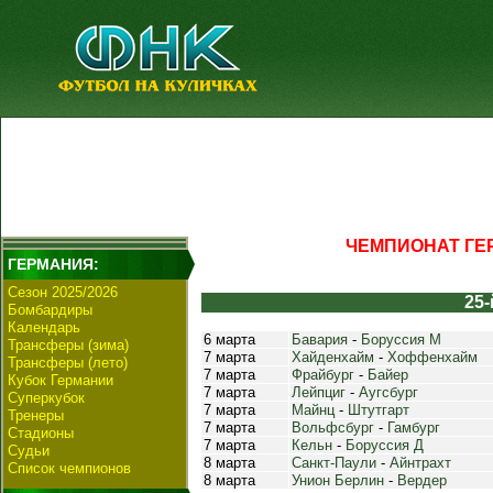
ЧЕМПИОНАТ ГЕР
ГЕРМАНИЯ:
Сезон 2025/2026
25-
Бомбардиры
Календарь
6 марта
Бавария
-
Боруссия М
Трансферы (зима)
7 марта
Хайденхайм
-
Хоффенхайм
Трансферы (лето)
7 марта
Фрайбург
-
Байер
Кубок Германии
7 марта
Лейпциг
-
Аугсбург
Суперкубок
7 марта
Майнц
-
Штутгарт
Тренеры
7 марта
Вольфсбург
-
Гамбург
Стадионы
7 марта
Кельн
-
Боруссия Д
Судьи
8 марта
Санкт-Паули
-
Айнтрахт
Список чемпионов
8 марта
Унион Берлин
-
Вердер