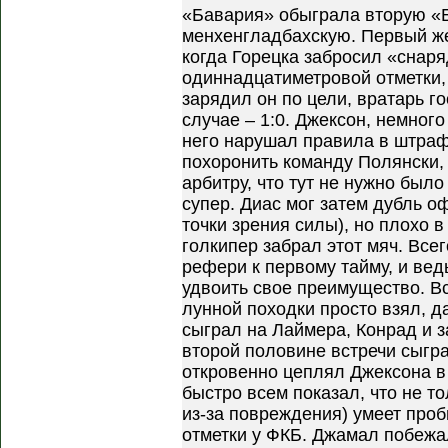
«Бавария» обыграла вторую «Б
менхенгладбахскую. Первый же
когда Горецка забросил «снаря
одиннадцатиметровой отметки,
зарядил он по цели, вратарь г
случае – 1:0. Джексон, немного
него нарушал правила в штраф
похоронить команду Полянски,
арбитру, что тут не нужно было
супер. Диас мог затем дубль о
точки зрения силы), но плохо 
голкипер забрал этот мяч. Все
рефери к первому тайму, и вед
удвоить свое преимущество. Вс
лунной походки просто взял, д
сыграл на Лаймера, Конрад и за
второй половине встречи сыграл
откровенно цеплял Джексона в
быстро всем показал, что не т
из-за повреждения) умеет про
отметки у ФКБ. Джамал побежа