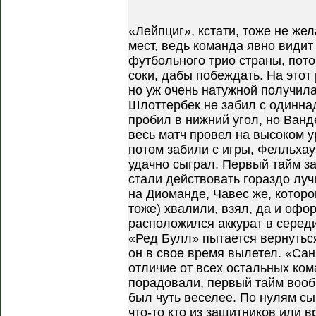
«Лейпциг», кстати, тоже не же
мест, ведь команда явно видит
футбольного трио страны, пот
соки, дабы побеждать. На этот
но уж очень натужной получила
Шлоттербек не забил с одинна
пробил в нижний угол, но Ванд
весь матч провел на высоком 
потом забили с игры, Фелльхау
удачно сыграл. Первый тайм з
стали действовать гораздо лу
на Диоманде, Чавес же, которог
тоже) хвалили, взял, да и офо
расположился аккурат в середи
«Ред Булл» пытается вернуться
он в свое время вылетел. «Сан
отличие от всех остальных ком
порадовали, первый тайм вооб
был чуть веселее. По нулям сы
что-то кто из защитников или 