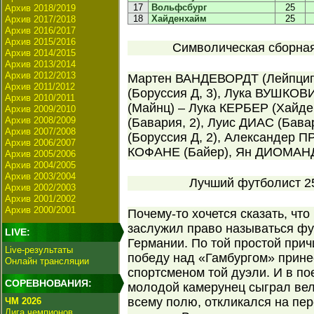
17
Вольфсбург
25
Архив 2018/2019
18
Хайденхайм
25
Архив 2017/2018
Архив 2016/2017
Архив 2015/2016
Символическая сборная 
Архив 2014/2015
Архив 2013/2014
Архив 2012/2013
Мартен ВАНДЕВОРДТ (Лейпци
Архив 2011/2012
(Боруссия Д, 3), Лука ВУШКОВИ
Архив 2010/2011
(Майнц) – Лука КЕРБЕР (Хайд
Архив 2009/2010
Архив 2008/2009
(Бавария, 2), Луис ДИАС (Бав
Архив 2007/2008
(Боруссия Д, 2), Александер 
Архив 2006/2007
КОФАНЕ (Байер), Ян ДИОМАНДЕ
Архив 2005/2006
Архив 2004/2005
Архив 2003/2004
Лучший футболист 25
Архив 2002/2003
Архив 2001/2002
Архив 2000/2001
Почему-то хочется сказать, ч
заслужил право называться фу
LIVE:
Германии. По той простой прич
Live-результаты
победу над «Гамбургом» прине
Онлайн трансляции
спортсменом той дуэли. И в п
СОРЕВНОВАНИЯ:
молодой камерунец сыграл вел
всему полю, откликался на пе
ЧМ 2026
Лига чемпионов