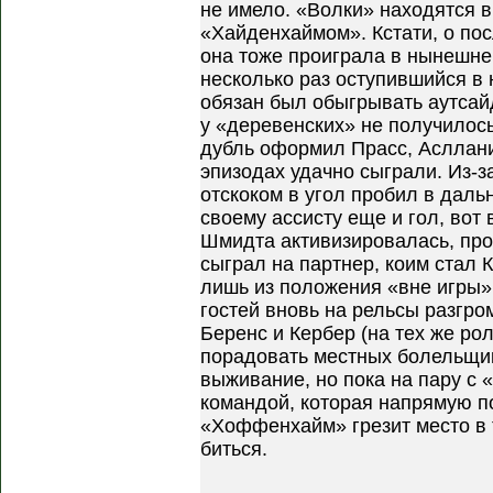
не имело. «Волки» находятся в
«Хайденхаймом». Кстати, о по
она тоже проиграла в нынешн
несколько раз оступившийся в
обязан был обыгрывать аутсайд
у «деревенских» не получилось
дубль оформил Прасс, Асллани
эпизодах удачно сыграли. Из-
отскоком в угол пробил в даль
своему ассисту еще и гол, вот 
Шмидта активизировалась, про
сыграл на партнер, коим стал К
лишь из положения «вне игры»
гостей вновь на рельсы разгро
Беренс и Кербер (на тех же ро
порадовать местных болельщик
выживание, но пока на пару с
командой, которая напрямую п
«Хоффенхайм» грезит место в т
биться.