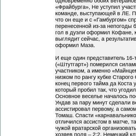
одновременно обоих ветеранов
«Фрайбурга», Не уступил учас
команде, выступающей в ЛЕ. П
что он еще и с «Гамбургом» сп
перенесенной из-за непогоды б
гол в дуэли оформил Кофане, 
выглядит сейчас, а результати
оформил Маза.
И еще один представитель 16-
(«Штутгарт») померился силам
участником, а именно «Майнц
низком по рангу кубке Старого
конец первого тайма да Коста 
который пробил так, что угоди
Основное веселье началось по
Ундав за пару минут сделали в
ассистировал первому, а самом
Томаш. Спасти «карнавальнико
отличился ассистом в матче, та
чужой вратарской организовать
хозяев поля – 2:2. Немецкий к