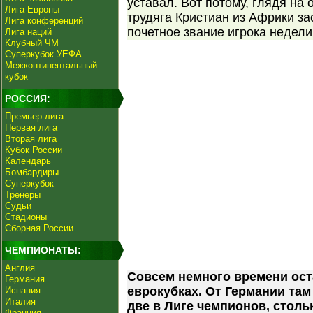
уставал. Вот потому, глядя на
Лига Европы
трудяга Кристиан из Африки за
Лига конференций
почетное звание игрока недели
Лига наций
Клубный ЧМ
Суперкубок УЕФА
Межконтинентальный
кубок
РОССИЯ:
Премьер-лига
Первая лига
Вторая лига
Кубок России
Календарь
Бомбардиры
Суперкубок
Тренеры
Судьи
Стадионы
Сборная России
ЧЕМПИОНАТЫ:
Англия
Совсем немного времени ост
Германия
еврокубках. От Германии там
Испания
Италия
две в Лиге чемпионов, стольк
Франция