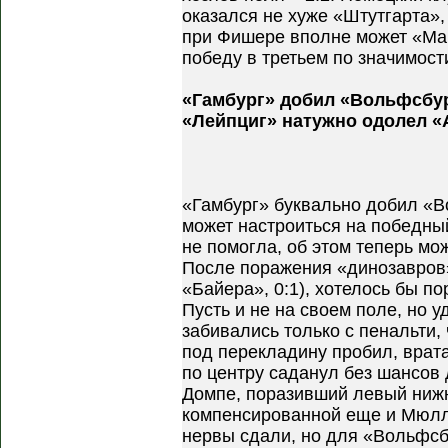
оказался не хуже «Штутгарта»,
при Фишере вполне может «Ма
победу в третьем по значимост
«Гамбург» добил «Вольфсбур
«Лейпциг» натужно одолел «
«Гамбург» буквально добил «В
может настроиться на победны
не помогла, об этом теперь мо
После поражения «динозавров»
«Байера», 0:1), хотелось бы п
Пусть и не на своем поле, но у
забивались только с пенальти,
под перекладину пробил, врат
по центру саданул без шансов 
Домпе, поразивший левый нижн
компенсированной еще и Мюлл
нервы сдали, но для «Вольфсб