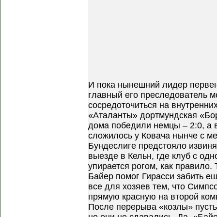
И пока нынешний лидер первен
главный его преследователь м
сосредоточиться на внутренних 
«Аталанты» дортмундская «Бор
дома победили немцы – 2:0, а в
сложилось у Ковача нынче с м
Бундеслиге предстояло извин
выезде в Кельн, где клуб с о
упирается рогом, как правило. 
Байер помог Гирасси забить е
все для хозяев тем, что Симп
прямую красную на второй ком
После перерыва «козлы» пусть