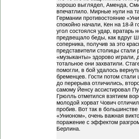
хорошо выглядел, Аменда, Смит
впечатлило. Мирные нули на т
Германии противостояние «Ун
спокойно начали, Кен на 18-й г
угол состоялся удар, вратарь 
предвещало беды, как вдруг Ш
соперника, получив за это кра
представители столицы стали р
«музыканты» здорово играли, 
тотальное они захватили. Стаг
помогли, в бой удалось вернут
бременцев. Гости потом стали 
до перерыва отличились, второ
самому Йенсу ассистировал Пу
Грюлль отметился взятием вор
молодой хорват Чович отличил
пробив. Вот так в большинств
«Унионом», очень важная викто
поражение с эффектом разгром
Берлина.