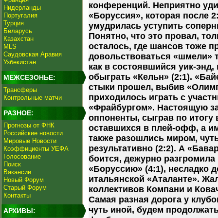
конференций. Неприятно уд
Нидерланды
«Боруссия», которая после 2
Португалия
Турция
умудрилась уступить соперник
Беларусь
Понятно, что это провал, то
Казахстан
осталось, где шансов тоже пр
MLS
Саудовская Аравия
довольствоваться «шмели» 
Узбекистан
как в состоявшийся уик-энд,
обыграть «Кельн» (2:1). «Ба
МЕЖСЕЗОНЬЕ:
стыки прошел, выбив «Олимп
Трансферы
приходилось играть с участ
Контрольные матчи
«Фрайбургом». Настоящую з
РАЗНОЕ:
оппоненты, сыграв по итогу 
Прогнозы от ФНК
оставшихся в плей-офф, а и
Российские новости
также разошлись миром, чуть
Мировые Новости
результативно (2:2). А «Бава
Коэффициенты УЕФА
Голосование
боится, дежурно разгромила
Поиск
«Боруссию» (4:1), несладко 
Вакансии
итальянской «Аталанте». Жал
Новый Форум
Старый Форум
коллективов Компани и Ковач
Контакты
Самая разная дорога у клубо
чуть иной, будем продолжат
АРХИВЫ: