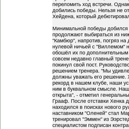
переломить ход встречи. Однак
добились победы. Нельзя не о
Хейдена, который дебютировал
Минимальной победы добился 
продолжают выбираться из ниж
"Камбюр", напротив, погряз на
нулевой ничьей с "Виллемом" н
обошёл их по дополнительным 
совсем недавно главный трене
покинул свой пост. Руководст
решением тренера. "Мы удивл
должны уважать его решение. 
рекорд в нашем клубе, наши ус
ним в буквальном смысле. Наш
открыта", - отметил генеральн
Грааф. После отставки Хенка д
находился в поисках нового р
наставником "Оленей" стал Мар
тренировал "Эммен" из Ээрсте
специалистом подписан контрак