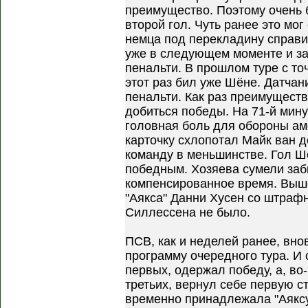
преимущество. Поэтому очень
второй гол. Чуть ранее это мог
немца под перекладину справи
уже в следующем моменте и з
пенальти. В прошлом туре с точ
этот раз бил уже Шёне. Датчан
пенальти. Как раз преимуществ
добиться победы. На 71-й мин
головная боль для обороны а
карточку схлопотал Майк ван 
команду в меньшинстве. Гол Шё
победным. Хозяева сумели заб
компенсированное время. Выше
"Аякса" Данни Хусен со штрафн
Силлессена не было.
ПСВ, как и неделей ранее, вно
программу очередного тура. И 
первых, одержал победу, а, во-
третьих, вернул себе первую ст
временно принадлежала "Аякс