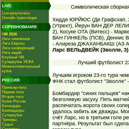
LIVE:
Символическая сборная 
Live-результаты
Онлайн трансляции
Хидде ЮРЙЮС (Де Графсхап, 
(Утрехт), Йерун ВАН ДЕР ЛЕЛИ
СОРЕВНОВАНИЯ:
2), Косуке ОТА (Витесс) - Мар
ЧМ 2026
ВАН ГИНКЕЛЬ (ПСВ), Деннис 
Лига чемпионов
- Алиреза ДЖАХАНБАКШ (АЗ Ал
Лига Европы
Лига конференций
Ларс ВЕЛЬДВЕЙК (Зволле, 3)
Лига наций
Клубный ЧМ
Суперкубок УЕФА
Лучший футболист 23
Межконтинентальный
кубок
Лучшим игроком 23-го тура че
РОССИЯ:
ФНК стал футболист "Зволле" 
Премьер-лига
Первая лига
Бомбардир "синих пальцев" на
Вторая лига
безголевую засуху. Пять матче
Кубок России
распечатать ворота своих сопе
Календарь
Бомбардиры
удалось забить аж дважды. Мог 
Суперкубок
счёт Ларс, но в третьем голе 
Тренеры
партнёра. Результат был сдела
Судьи
Стадионы