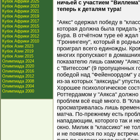
Кубок Африки 2025
ничьей с участием "Виллема"
Кубок Африки 2023
теперь к деталям тура!
Кубок Африки 2021
Кубок Африки 2019
Кубок Африки 2017
"Аякс" одержал победу в "клас
Кубок Африки 2015
которая должна была придать 
Кубок Африки 2013
Бура. В отчётном туре её ждал 
Кубок Африки 2012
Кубок Африки 2010
"Гронингену", который в родны
Кубок Азии 2023
проиграл всего единожды. Кро
Кубок Азии 2019
многих пропускают в домашних
Кубок Азии 2015
показателю лишь самому "Аякс
Олимпиада 2024
Олимпиада 2020
с "Витессом" (9 пропущенных г
Олимпиада 2016
победой над "Фейеноордом" у 
Олимпиада 2012
из-за которых "аяксиды" упуст
Олимпиада 2008
Олимпиада 2004
Хорошее психологическое сост
Олимпиада 2000
Роттердамом у "Аякса" должно б
проблем всё ещё много. В "Кла
просматривалась лишь времена
матча. По-прежнему есть проб
нападающим, которого так и н
окно. Милик в "классико" не то
и не появился по ходу встречи