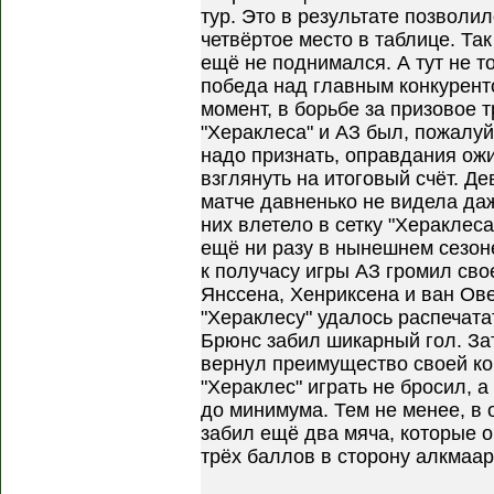
тур. Это в результате позволи
четвёртое место в таблице. Та
ещё не поднимался. А тут не то
победа над главным конкурент
момент, в борьбе за призовое т
"Хераклеса" и АЗ был, пожалуй
надо признать, оправдания ож
взглянуть на итоговый счёт. Д
матче давненько не видела даж
них влетело в сетку "Хераклеса
ещё ни разу в нынешнем сезоне
к получасу игры АЗ громил сво
Янссена, Хенриксена и ван Ов
"Хераклесу" удалось распечата
Брюнс забил шикарный гол. З
вернул преимущество своей ко
"Хераклес" играть не бросил, а
до минимума. Тем не менее, в 
забил ещё два мяча, которые 
трёх баллов в сторону алкмаар