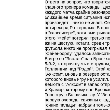
Ответа на вопрос, что творитс
главного тренера команды. Дж
каждого матча крайне разочаров
ближайшее время ситуация испр
произойдёт - никто не знает. С
антирекорд Роттердама. В про
в "классикере", хотя выигрывал
этого "Фейе" потерял третью п
аж на шестую. Кстати, среди т
футбола никто не проигрывал в
"Фейеноорду" удалось записать 
В игре со "Зволле" ван Бронкхо
5-3-2, которая пусть и с трудо
Голландии над "Родой". Этой же
"Аяксом". Вновь в резерве ост
которого вновь игру не усилил.
дебюта с "Аяксом" в запас отп
и Крамер, которому ван Бронкх
Торнстру с Башачикоглу. У "Зв
первую очередь, связаны с ка
"синие пальцы" набрали только