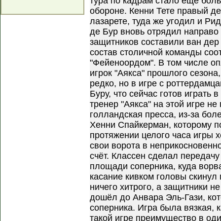
тура по кадрам стало ещё боль
обороне. Кенни Тете правый д
лазарете, туда же угодил и Р
де Бур вновь отрядил направо
защитников составили ван дер
состав столичной команды соот
"Фейеноордом". В том числе о
игрок "Аякса" прошлого сезона
редко, но в игре с роттердамц
Буру, что сейчас готов играть в
тренер "Аякса" на этой игре не
голландская пресса, из-за бол
Хенни Спайкерман, которому п
протяжении целого часа игры 
свои ворота в неприкосновенно
счёт. Классен сделал передач
площади соперника, куда ворв
касание кивком головы скинул 
ничего хитрого, а защитники не
дошёл до Анвара Эль-Гази, кот
соперника. Игра была вязкая, 
такой игре преимущество в оди