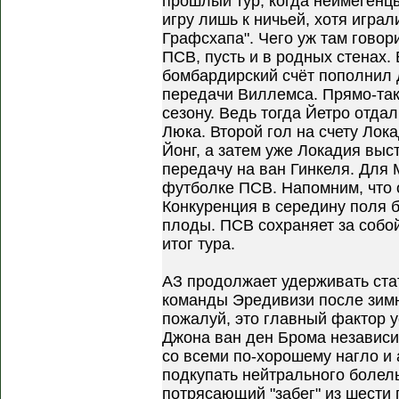
прошлый тур, когда неймегенц
игру лишь к ничьей, хотя играл
Графсхапа". Чего уж там говор
ПСВ, пусть и в родных стенах. 
бомбардирский счёт пополнил д
передачи Виллемса. Прямо-так
сезону. Ведь тогда Йетро отдал
Люка. Второй гол на счету Лок
Йонг, а затем уже Локадия выс
передачу на ван Гинкеля. Для 
футболке ПСВ. Напомним, что 
Конкуренция в середину поля б
плоды. ПСВ сохраняет за собой
итог тура.
АЗ продолжает удерживать ста
команды Эредивизи после зимн
пожалуй, это главный фактор 
Джона ван ден Брома независим
со всеми по-хорошему нагло и 
подкупать нейтрального боле
потрясающий "забег" из шести