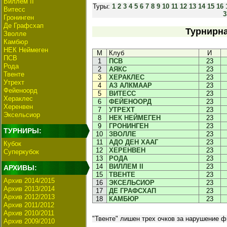
Виллем II
Туры:
1
2
3
4
5
6
7
8
9
10
11
12
13
14
15
16
Витесс
3
Гронинген
Де Графсхап
Турнирна
Зволле
Камбюр
НЕК Неймеген
М
Клуб
И
ПСВ
1
ПСВ
23
Рода
2
АЯКС
23
Твенте
3
ХЕРАКЛЕС
23
Утрехт
4
АЗ АЛКМААР
23
Фейеноорд
5
ВИТЕСС
23
Хераклес
6
ФЕЙЕНООРД
23
Херенвен
7
УТРЕХТ
23
Эксельсиор
8
НЕК НЕЙМЕГЕН
23
9
ГРОНИНГЕН
23
ТУРНИРЫ:
10
ЗВОЛЛЕ
23
11
АДО ДЕН ХААГ
23
Кубок
12
ХЕРЕНВЕН
23
Суперкубок
13
РОДА
23
14
ВИЛЛЕМ II
23
АРХИВЫ:
15
ТВЕНТЕ
23
Архив 2014/2015
16
ЭКСЕЛЬСИОР
23
Архив 2013/2014
17
ДЕ ГРАФСХАП
23
Архив 2012/2013
18
КАМБЮР
23
Архив 2011/2012
Архив 2010/2011
"Твенте" лишен трех очков за нарушение ф
Архив 2009/2010