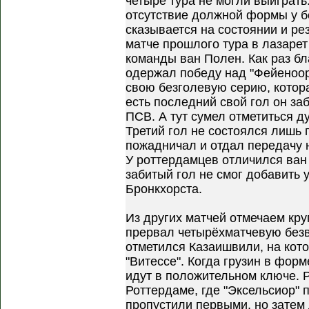
четыре тура не могли выиграть
отсутствие должной формы у 
сказывается на состоянии и рез
матче прошлого тура в лазарет
команды ван Полен. Как раз бл
одержал победу над "Фейеноор
свою безголевую серию, котора
есть последний свой гол он за
ПСВ. А тут сумел отметиться ду
Третий гол не состоялся лишь 
пожадничал и отдал передачу 
У роттердамцев отличился ван 
забитый гол не смог добавить 
Бронкхорста.
Из других матчей отмечаем кру
прервал четырёхматчевую без
отметился Казаишвили, на кот
"Витессе". Когда грузин в форм
идут в положительном ключе. 
Роттердаме, где "Эксельсиор" 
пропустили первыми, но затем