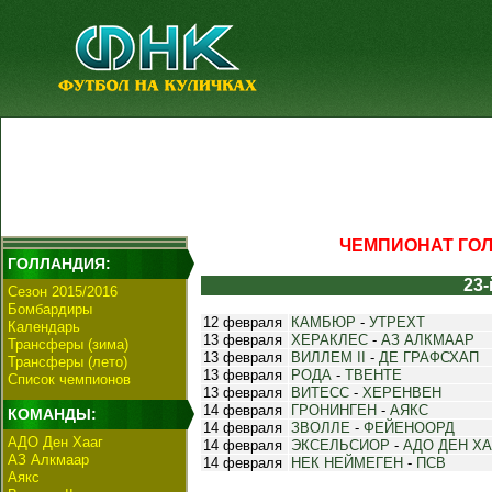
ЧЕМПИОНАТ ГОЛЛ
ГОЛЛАНДИЯ:
23-
Сезон 2015/2016
Бомбардиры
12 февраля
КАМБЮР
-
УТРЕХТ
Календарь
13 февраля
ХЕРАКЛЕС
-
АЗ АЛКМААР
Трансферы (зима)
13 февраля
ВИЛЛЕМ II
-
ДЕ ГРАФСХАП
Трансферы (лето)
13 февраля
РОДА
-
ТВЕНТЕ
Список чемпионов
13 февраля
ВИТЕСС
-
ХЕРЕНВЕН
14 февраля
ГРОНИНГЕН
-
АЯКС
КОМАНДЫ:
14 февраля
ЗВОЛЛЕ
-
ФЕЙЕНООРД
АДО Ден Хааг
14 февраля
ЭКСЕЛЬСИОР
-
АДО ДЕН ХА
АЗ Алкмаар
14 февраля
НЕК НЕЙМЕГЕН
-
ПСВ
Аякс