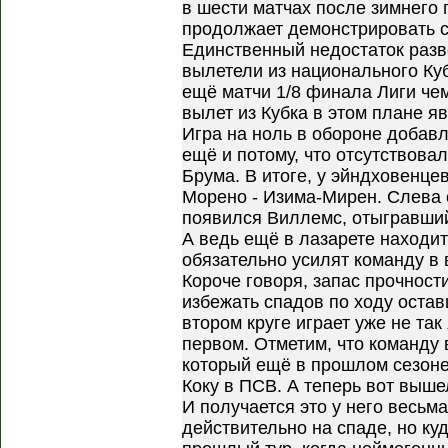
в шести матчах после зимнего 
продолжает демонстрировать с
Единственный недостаток разве
вылетели из национального Куб
ещё матчи 1/8 финала Лиги чем
вылет из Кубка в этом плане я
Игра на ноль в обороне добав
ещё и потому, что отсутствов
Брума. В итоге, у эйндховенце
Морено - Изима-Мирен. Слева 
появился Виллемс, отыгравший
А ведь ещё в лазарете находит
обязательно усилят команду в 
Короче говоря, запас прочност
избежать спадов по ходу остав
втором круге играет уже не так
первом. Отметим, что команду 
который ещё в прошлом сезоне
Коку в ПСВ. А теперь вот выше
И получается это у него весьм
действительно на спаде, но ку