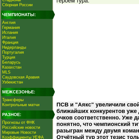
героем тура.
Сборная России
ЧЕМПИОНАТЫ:
Англия
Германия
Испания
Италия
Франция
Нидерланды
Португалия
Турция
Беларусь
Казахстан
MLS
Саудовская Аравия
Узбекистан
МЕЖСЕЗОНЬЕ:
Трансферы
ПСВ и "Аякс" увеличили сво
Контрольные матчи
ближайших конкурентов уже д
РАЗНОЕ:
очков соответственно. Уже д
Прогнозы от ФНК
понятно, что чемпионский ти
Российские новости
разыгран между двумя коман
Мировые Новости
Отчётный тур этот тезис тол
Коэффициенты УЕФА