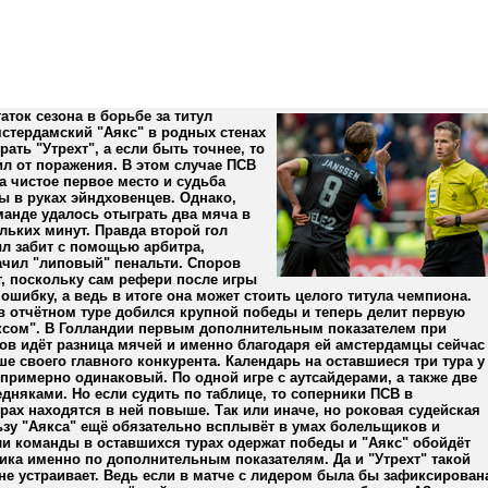
таток сезона в борьбе за титул
мстердамский "Аякс" в родных стенах
рать "Утрехт", а если быть точнее, то
л от поражения. В этом случае ПСВ
 чистое первое место и судьба
ы в руках эйндховенцев. Однако,
анде удалось отыграть два мяча в
льких минут. Правда второй гол
л забит с помощью арбитра,
ачил "липовый" пенальти. Споров
, поскольку сам рефери после игры
ошибку, а ведь в итоге она может стоить целого титула чемпиона.
 в отчётном туре добился крупной победы и теперь делит первую
яксом". В Голландии первым дополнительным показателем при
ов идёт разница мячей и именно благодаря ей амстердамцы сейчас
е своего главного конкурента. Календарь на оставшиеся три тура у
примерно одинаковый. По одной игре с аутсайдерами, а также две
едняками. Но если судить по таблице, то соперники ПСВ в
рах находятся в ней повыше. Так или иначе, но роковая судейская
зу "Аякса" ещё обязательно всплывёт в умах болельщиков и
ли команды в оставшихся турах одержат победы и "Аякс" обойдёт
ика именно по дополнительным показателям. Да и "Утрехт" такой
не устраивает. Ведь если в матче с лидером была бы зафиксирован