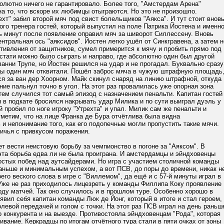
олютно ничего не гарантировало. Более того, "Амстердам Арена"
а то, что вскоре их любимцы отыграются. Но это не произошло.
ехт" забил второй мяч под свист болельщиков "Аякса". И тут стоит внов
ого тренера гостей, который выпустил на поле Патрика Йостена и именн
ь минут после появление оправил мяч за шиворот Силлессену. Вновь
нтральная ось "аяксидов". Йостен легко ушёл от Синкгравена, а затем н
тивления от защитников, сумел примерится к мячу и пробить прямо под
стати можно было сыграть и направо, где абсолютно один был другой
анни Трупе, но Йостен решился на удар и не прогадал. Буквально сразу
ы один мяч отквитали. Пошёл заброс мяча в чужую штрафную площадь
ся за ван дер Хоорном. Майк скинул снаряд на линию штрафной, откуда
ние пальнул точно в угол. На этот раз провалилась уже опорная зона
атем случился тот самый эпизод с назначением пенальти. Капитан гостей
в подкате бросился накрывать удар Милика и по сути выиграл дуэль у
й пробил по ноге игроку "Утрехта" и упал. Милик сам же пенальти и
метим, что на лице Франка де Бура отчётлива была видна
 и непонимание того, как его подопечные могли пропустить такие мячи.
ничья с привкусом поражения.
 вести неистовую борьбу за чемпионство в погоне за "Аяксом". В
эта борьба едва ли не была проиграна. И амстердамцы и эйндховенцы
остых побед над аутсайдерами. Но игра с участием столичной команды
аньше и минимальным успехом, а вот ПСВ, до поры до времени, никак н
оего веского слова в игре с "Виллемом", да ещё и с 57-й минуты играл в
Уже не раз приходилось лицезреть у команды Филлипа Коку проявление
оду матчей. Так оно случилось и в прошлом туре. Особенно хорошо в
явил себя капитан команды Люк де Йонг, который в итоге и стал героем,
левой передачей и голом с точки. На этот раз ПСВ играл на день раньш
о конкурента и на выезде. Противостояла эйндховенцам "Рода", которая
ивание. Керкрадцы по итогам отчётного тура стали в пяти очках от зоны