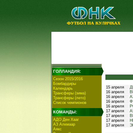
ГОЛЛАНДИЯ:
Сезон 2015/2016
Бомбардиры
15 апреля
Д
Календарь
16 апреля
В
Трансферы (зима)
16 апреля
А
Трансферы (лето)
16 апреля
Ф
Список чемпионов
16 апреля
Р
17 апреля
А
КОМАНДЫ:
17 апреля
В
АДО Ден Хааг
17 апреля
Н
АЗ Алкмаар
17 апреля
Э
Аякс