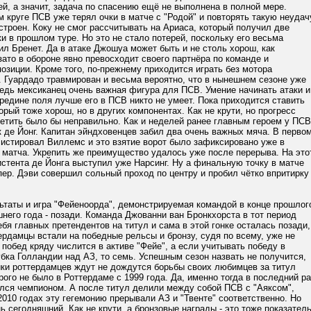
й, а значит, задача по спасению ещё не выполнена в полной мере.
м круге ПСВ уже терял очки в матче с "Родой" и повторять такую неудач
строен. Коку не смог рассчитывать на Ариаса, который получил две
и в прошлом туре. Но это не стало потерей, поскольку его весьма
л Бренет. Да в атаке Джошуа может быть и не столь хорош, как
зато в обороне явно превосходит своего партнёра по команде и
позиции. Кроме того, по-прежнему приходится играть без мотора
 Гуардадо травмирован и весьма вероятно, что в нынешнем сезоне уже
ведь мексиканец очень важная фигура для ПСВ. Умение начинать атаки и
ередине поля лучше его в ПСВ никто не умеет. Пока приходится ставить
орый тоже хорош, но в других компонентах. Как не крути, но прогресс
етить было бы неправильно. Как и неделей ранее главным героем у ПСВ
 де Йонг. Капитан эйндховенцев забил два очень важных мяча. В перво
систировал Виллемс и это взятие ворот было зафиксировано уже в
 матча. Укрепить же преимущество удалось уже после перерыва. На это
истента де Йонга выступил уже Нарсинг. Ну а финальную точку в матче
ер. Дэви совершил сольный проход по центру и пробил чётко впритирку
ьтаты и игра "Фейеноорда", демонстрируемая командой в конце прошлог
него года - позади. Команда Джованни ван Бронкхорста в тот период
ебя главных претендентов на титул и сама в этой гонке осталась позади,
ердамцы встали на победные рельсы и бронзу, судя по всему, уже не
 побед кряду числится в активе "Фейе", а если учитывать победу в
ка Голландии над АЗ, то семь. Успешным сезон назвать не получится,
ки роттердамцев ждут не дождутся борьбы своих любимцев за титул
рого не было в Роттердаме с 1999 года. Да, именно тогда в последний ра
ился чемпионом. А после титул делили между собой ПСВ с "Аяксом",
2010 годах эту гегемонию прерывали АЗ и "Твенте" соответственно. Но
ь сегодняшний. Как не крути, а бронзовые награды - это тоже показатель