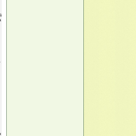
й
а
.
н