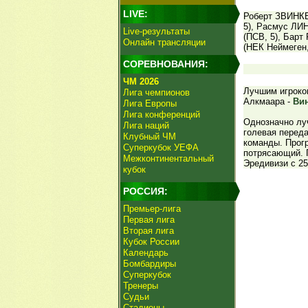
LIVE:
Роберт ЗВИНКЕ
5), Расмус ЛИ
Live-результаты
(ПСВ, 5), Бар
Онлайн трансляции
(НЕК Неймеген,
СОРЕВНОВАНИЯ:
ЧМ 2026
Лучшим игроко
Лига чемпионов
Алкмаара -
Ви
Лига Европы
Лига конференций
Однозначно луч
Лига наций
голевая переда
Клубный ЧМ
команды. Прогр
Суперкубок УЕФА
потрясающий. 
Межконтинентальный
Эредивизи с 25
кубок
РОССИЯ:
Премьер-лига
Первая лига
Вторая лига
Кубок России
Календарь
Бомбардиры
Суперкубок
Тренеры
Судьи
Стадионы