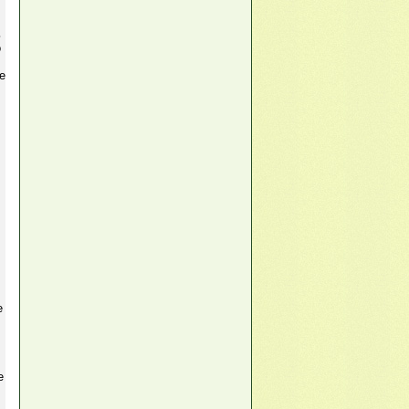
ь
о
е
,
е
е