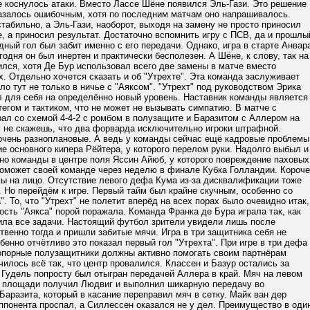
 коснулось атаки. Вместо Лассе Шёне появился Эль-Гази. Это решение
азалось ошибочным, хотя по последним матчам оно напрашивалось.
табильно, а Эль-Гази, наоборот, выходя на замену не просто приносил
, а приносил результат. Достаточно вспомнить игру с ПСВ, да и прошлы
едный гол был забит именно с его передачи. Однако, игра в старте Анвар
годня он был инертен и практически бесполезен. А Шёне, к слову, так на
ился, хотя Де Бур использовал всего две замены в матче вместо
. Отдельно хочется сказать и об "Утрехте". Эта команда заслуживает
ло тут не только в ничье с "Аяксом". "Утрехт" под руководством Эрика
л для себя на определённо новый уровень. Наставник команды является
егом и тактиком, что не может не вызывать симпатию. В матче с
рал со схемой 4-4-2 с ромбом в полузащите и Баразитом с Аллером на
м не скажешь, что два форварда исключительно игроки штрафной.
 очень разноплановые. А ведь у команды сейчас ещё кадровые проблемы
ие основного кипера Рёйтера, у которого перелом руки. Надолго выбыл и
но команды в центре поля Яссин Айюб, у которого повреждение паховых
поможет своей команде через неделю в финале Кубка Голландии. Короче
ы на лицо. Отсутствие левого дефа Кума из-за дисквалификации тоже
. Но перейдём к игре. Первый тайм был крайне скучным, особенно со
". То, что "Утрехт" не полетит вперёд на всех порах было очевидно итак,
ность "Аякса" порой поражала. Команда Франка де Бура играла так, как
ила все задачи. Настоящий футбол зрители увидели лишь после
твенно тогда и пришли забитые мячи. Игра в три защитника себя не
бенно отчётливо это показал первый гол "Утрехта". При игре в три дефа
 опорные полузащитники должны активно помогать своим партнёрам
чилось всё так, что центр провалился. Классен и Базур остались за
 Гудель попросту был отыгран передачей Аллера в край. Мяч на левом
 площади получил Людвиг и выполнил шикарную передачу во
Баразита, который в касание переправил мяч в сетку. Майк ван дер
ппонента проспал, а Силлессен оказался не у дел. Преимущество в оди