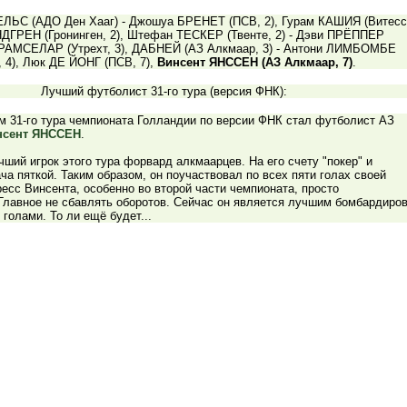
ЛЬС (АДО Ден Хааг) - Джошуа БРЕНЕТ (ПСВ, 2), Гурам КАШИЯ (Витесс
НДГРЕН (Гронинген, 2), Штефан ТЕСКЕР (Твенте, 2) - Дэви ПРЁППЕР
т РАМСЕЛАР (Утрехт, 3), ДАБНЕЙ (АЗ Алкмаар, 3) - Антони ЛИМБОМБЕ
 4), Люк ДЕ ЙОНГ (ПСВ, 7),
Винсент ЯНССЕН (АЗ Алкмаар, 7)
.
Лучший футболист 31-го тура (версия ФНК):
м 31-го тура чемпионата Голландии по версии ФНК стал футболист АЗ
нсент ЯНССЕН
.
ший игрок этого тура форвард алкмаарцев. На его счету "покер" и
ча пяткой. Таким образом, он поучаствовал по всех пяти голах своей
есс Винсента, особенно во второй части чемпионата, просто
Главное не сбавлять оборотов. Сейчас он является лучшим бомбардиро
 голами. То ли ещё будет...