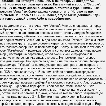
и остались на четвёртой позиции, а так теперь их обходит АЗ.
тчётном туре сыграли ярче всех. Пять мячей в ворота "Зволле",
 из них на счету Янссена. Хватало в отчётном туре и ничейных
Включая "Аякс" их было зафиксировано пять. Четыре из них
о счётом 1:1. Кроме ПСВ и АЗ побед в туре также добились "Ден
Ну а теперь давайте перейдём к подробностям.
о скандального матча с участием "Аякса". Многие специалисты перед
 Франка де Бура с "Утрехтом" во весь голос говорили о том, что эта
уй, единственная, которая способна отнять очки у лидера Эредивизи.
знают что такое добиваться положительных результатов со столичным
последних матчах "Аякс" лишь два раза обыграл "Утрехт". Это о многом
ати, в первом круге текущего сезона утрехтцы с минимальным перевесом
его грозного соперника. В прошлом туре "Аяксу" было крайне тяжело в
дером "Камбюром" и взломать оборону соперника удалось лишь после
бюр", несмотря на поражение, играл очень сконцентрировано и
нно, уступив сопернику лишь в классе. Но несмотря на итоговое
игра для команды Кейзера была едва ли не лучшей в сезоне. Теперь вот
дамцам дал "Утрехт", а на следующей неделе предстоит сыграть с
наставник которого во всеуслышание заявил, мол мы готовы дать бой
чь ПСВ в борьбе за титул. В общем, сейчас против амстердамцев
омное количество соперников, а после такого судейского ляпа, как в
 накал точно достигнет пика. Ведь как известно все за справедливость. 
, это хорошая проверка амбиций и характера команды из Амстердама. В
Франк де Бур решил перекроить свой состав, хотя, казалось, что
в не меняют. Травму голеностопа к матчу до конца не смог залечить
 оставшийся на замене. Однако, игрока на место левого защитника де
стал, сыграв по схеме 3-4-3. Велтман, ван дер Хоорн и Виргевер
ку защитников. Кроме того, весьма неожиданно в старте появился
торый в последнее время даже на замены выходит крайне редко. Ещё