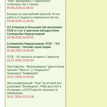
"Аякс" арендовал у "Барселоны"
голкипера тер Стегена.
,
04.08.2026 11:08:22
Больше не шанхайский связной. Итоги
работы Слуцкого в чемпионате Китая.
03.08.2026 11:40:44
АЗ Алкмаар в большинстве разгромил
ПСВ и стал 2-кратным обладателем
Суперкубка Нидерландов!
02.08.2026 20:59:35
Суперкубок Нидерландов. ПСВ - "АЗ
Алкмаар". Онлайн трансляция.
02.08.2026 18:55:00
в
ПСВ – АЗ: прогноз на матч 2 августа.
31.07.2026 14:52:34
Лига Европы. "Ференцварош" вдесятером
прошёл "Твенте", а "Андерлехт"
переиграл "Хаммарбю".
30.07.2026 23:34:59
Лига конференций. "Аякс" во второй раз
разгромил "Воеводину", РФШ выстоял в
Исландии, а БАТЭ крупно проиграл в
Швейцарии.
30.07.2026 23:22:08