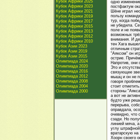
Кубок Африки 2025
одно изменение
Кубок Африки 2023
постфактум ок
Кубок Африки 2021
Шёне играл нес
пользу команде
Кубок Африки 2019
тур, когда поб
Кубок Африки 2017
не убедила. Се
Кубок Африки 2015
поле и не появ
Кубок Африки 2013
возможных трёх
Кубок Африки 2012
внимания. И де
Кубок Африки 2010
тен Хага выше
Кубок Азии 2023
отличным страт
Кубок Азии 2019
"Аяксом" он иг
Кубок Азии 2015
острие. Причё
Олимпиада 2024
Напротив, они
Олимпиада 2020
Это и отсутств
Олимпиада 2016
связующее зве
Олимпиада 2012
мышц и он не 
Олимпиада 2008
говоря проблем
Олимпиада 2004
стоит отметить
стороны "Аякса
Олимпиада 2000
а вот не актив
будто уже реш
перерыва, собс
оправдала, осо
очевидно, что
сзади. Но полу
линией мяча, а
углу штрафной
вратарскую на 
Хоорн своего о