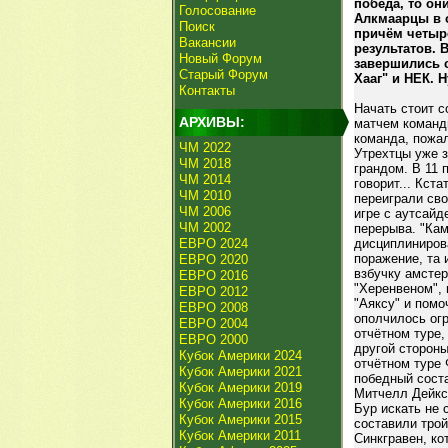
победа, то он
Голосование
Алкмаарцы в о
Поиск
причём четыре
Вакансии
результатов. 
Новый Форум
завершились с
Старый Форум
Хааг" и НЕК. 
Контакты
Начать стоит с
АРХИВЫ:
матчем команды
команда, пожал
ЧМ 2022
Утрехтцы уже 
ЧМ 2018
грандом. В 11 
ЧМ 2014
говорит... Кст
ЧМ 2010
переиграли сво
ЧМ 2006
игре с аутсай
ЧМ 2002
перерыва. "Кам
ЕВРО 2024
дисциплинирова
поражение, та 
ЕВРО 2020
взбучку амстер
ЕВРО 2016
"Херенвеном", 
ЕВРО 2012
"Аяксу" и помо
ЕВРО 2008
ополчилось огр
ЕВРО 2004
отчётном туре,
ЕВРО 2000
другой стороны
Кубок Америки 2024
отчётном туре 
Кубок Америки 2021
победный соста
Кубок Америки 2019
Митчелл Дейкс,
Кубок Америки 2016
Бур искать не 
Кубок Америки 2015
составили трой
Кубок Америки 2011
Синкгравен, ко