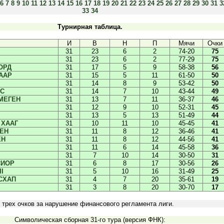
6
7
8
9
10
11
12
13
14
15
16
17
18
19
20
21
22
23
24
25
26
27
28
29
30
31
3
33
34
Турнирная таблица.
И
В
Н
П
Мячи
Очки
31
23
6
2
74-20
75
31
23
6
2
77-29
75
ОРД
31
17
5
9
58-38
56
ААР
31
15
5
11
61-50
50
31
14
8
9
53-42
50
ЕС
31
14
7
10
43-44
49
МЕГЕН
31
13
7
11
36-37
46
31
12
9
10
52-31
45
31
13
5
13
51-49
44
 ХААГ
31
10
11
10
45-45
41
ЕН
31
11
8
12
36-46
41
ЕН
31
11
8
12
44-56
41
31
11
6
14
45-58
36
31
7
10
14
30-50
31
СИОР
31
6
8
17
30-56
26
I
31
5
10
16
31-49
25
СХАП
31
4
7
20
35-61
19
31
3
8
20
30-70
17
 трех очков за нарушение финансового регламента лиги.
Символическая сборная 31-го тура (версия ФНК):