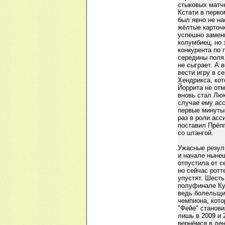
стыковых матче
Кстати в перво
был явно не на
жёлтые карточк
успешно замени
колумбиец, но 
конкурента по 
середины поля.
не сыграет. А 
вести игру в с
Хендрикса, кот
Йоррита не отм
вновь стал Люк
случае ему ас
первые минуты
раз в роли асс
поставил Прёпп
со штангой.
Ужасные резул
и начале нынеш
отпустила от с
но сейчас ротт
упустят. Шесть
полуфинале Куб
ведь болельщи
чемпиона, кото
"Фейе" станов
лишь в 2009 и 
вернёмся в ден