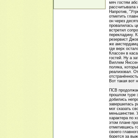
мяч гостям абс
рассчитывала н
Напротив, "Утр
отметить главн
он через десят
провалилась це
встретил сопро
перекладину. К
резервист Джов
же амстердамц
где верх остал
Классен в каса
гостей. Ну а з
Виллем Янссен 
поляка, которы
реализовал. От
отстранённость
Вот такая вот 
ПСВ продолжает
прошлом туре 
добились непр
завершилась р
мог сказать св
меньшинстве. 
характера по х
этом плане про
отметившись го
своего главног
борется за выж