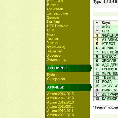
Виллем II
Туры:
1
2
3
4
5
Витесс
Гронинген
Де Графсхап
Зволле
Камбюр
М
Клуб
НЕК Неймеген
1
АЯКС
ПСВ
2
ПСВ
Рода
3
ФЕЙЕНО
Твенте
4
АЗ АЛКМ
Утрехт
5
УТРЕХТ
Фейеноорд
6
ХЕРАКЛ
Хераклес
7
НЕК НЕЙ
Херенвен
8
ВИТЕСС
Эксельсиор
9
ЗВОЛЛЕ
10
АДО ДЕН
ТУРНИРЫ:
11
ГРОНИНГ
12
ХЕРЕНВ
Кубок
13
ТВЕНТЕ
Суперкубок
14
РОДА
15
ЭКСЕЛЬ
АРХИВЫ:
16
ВИЛЛЕМ I
Архив 2014/2015
17
ДЕ ГРАФ
Архив 2013/2014
18
КАМБЮР
Архив 2012/2013
Архив 2011/2012
"Твенте" лишен
Архив 2010/2011
Архив 2009/2010