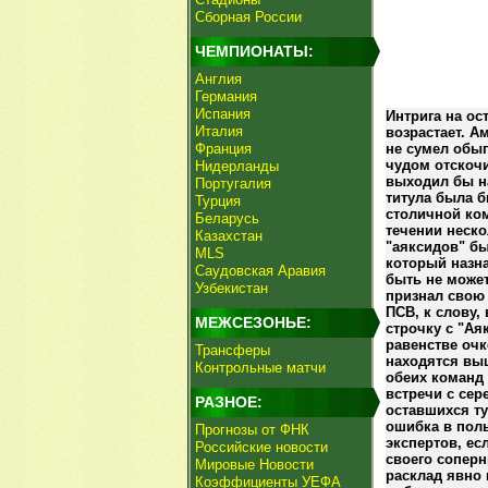
Сборная России
ЧЕМПИОНАТЫ:
Англия
Германия
Испания
Интрига на ос
Италия
возрастает. А
Франция
не сумел обыг
чудом отскочи
Нидерланды
выходил бы на
Португалия
титула была б
Турция
столичной ком
Беларусь
течении неско
Казахстан
"аяксидов" бы
MLS
который назн
Саудовская Аравия
быть не может
Узбекистан
признал свою 
ПСВ, к слову,
МЕЖСЕЗОНЬЕ:
строчку с "А
равенстве очк
Трансферы
находятся выш
Контрольные матчи
обеих команд 
встречи с сер
РАЗНОЕ:
оставшихся ту
ошибка в поль
Прогнозы от ФНК
экспертов, ес
Российские новости
своего соперн
Мировые Новости
расклад явно 
Коэффициенты УЕФА