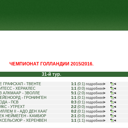
ЧЕМПИОНАТ ГОЛЛАНДИИ 2015/2016.
31-й тур.
Е ГРАФСХАП
-
ТВЕНТЕ
1:1
(0:1)
ИТЕСС
-
ХЕРАКЛЕС
1:1
(0:0)
З АЛКМААР
-
ЗВОЛЛЕ
5:1
(2:0)
ЕЙЕНООРД
-
ГРОНИНГЕН
1:1
(0:1)
ОДА
-
ПСВ
0:3
(0:1)
ЯКС
-
УТРЕХТ
2:2
(0:0)
ИЛЛЕМ II
-
АДО ДЕН ХААГ
0:2
(0:1)
ЕК НЕЙМЕГЕН
-
КАМБЮР
2:1
(0:0)
КСЕЛЬСИОР
-
ХЕРЕНВЕН
1:1
(1:1)