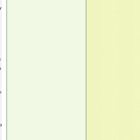
у
м
т
о
з
.