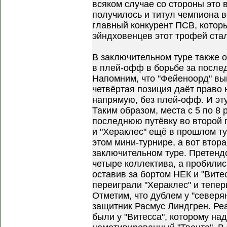
всяком случае со стороны это 
получилось и титул чемпиона в
главный конкурент ПСВ, котор
эйндховенцев этот трофей стал
В заключительном туре также о
в плей-офф в борьбе за после
Напомним, что "Фейеноорд" вы
четвёртая позиция даёт право
напрямую, без плей-офф. И эту
Таким образом, места с 5 по 8
последнюю путёвку во второй п
и "Хераклес" ещё в прошлом ту
этом мини-турнире, а вот втор
заключительном туре. Претенд
четыре коллектива, а пробились
оставив за бортом НЕК и "Витес
переиграли "Хераклес" и тепер
Отметим, что дублем у "северя
защитник Расмус Линдгрен. Р
были у "Витесса", которому на