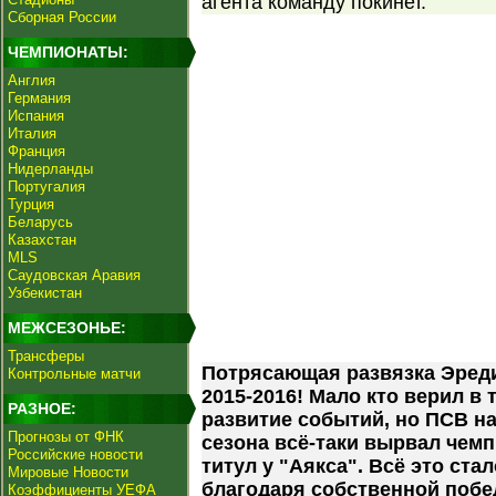
агента команду покинет.
Сборная России
ЧЕМПИОНАТЫ:
Англия
Германия
Испания
Италия
Франция
Нидерланды
Португалия
Турция
Беларусь
Казахстан
MLS
Саудовская Аравия
Узбекистан
МЕЖСЕЗОНЬЕ:
Трансферы
Потрясающая развязка Эред
Контрольные матчи
2015-2016! Мало кто верил в 
РАЗНОЕ:
развитие событий, но ПСВ н
Прогнозы от ФНК
сезона всё-таки вырвал чем
Российские новости
титул у "Аякса". Всё это ст
Мировые Новости
благодаря собственной побе
Коэффициенты УЕФА