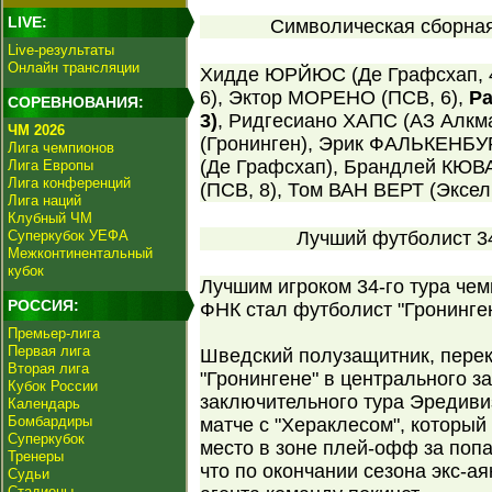
LIVE:
Символическая сборная 
Live-результаты
Онлайн трансляции
Хидде ЮРЙЮС (Де Графсхап, 4
6), Эктор МОРЕНО (ПСВ, 6),
Ра
СОРЕВНОВАНИЯ:
3)
, Ридгесиано ХАПС (АЗ Алкм
ЧМ 2026
(Гронинген), Эрик ФАЛЬКЕНБУР
Лига чемпионов
(Де Графсхап), Брандлей КЮВ
Лига Европы
Лига конференций
(ПСВ, 8), Том ВАН ВЕРТ (Эксель
Лига наций
Клубный ЧМ
Суперкубок УЕФА
Лучший футболист 34
Межконтинентальный
кубок
Лучшим игроком 34-го тура че
РОССИЯ:
ФНК стал футболист "Гронинге
Премьер-лига
Первая лига
Шведский полузащитник, пере
Вторая лига
"Гронингене" в центрального з
Кубок России
заключительного тура Эредивиз
Календарь
Бомбардиры
матче с "Хераклесом", который
Суперкубок
место в зоне плей-офф за поп
Тренеры
что по окончании сезона экс-а
Судьи
Стадионы