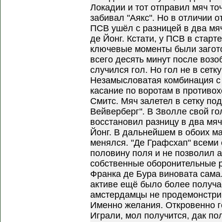
Локадии и тот отправил мяч точ
забивал "Аякс". Но в отличии 
ПСВ ушёл с разницей в два мя
де Йонг. Кстати, у ПСВ в старт
ключевые моменты были загот
всего десять минут после возо
случился гол. Но гол не в сетку
Незамысловатая комбинация с 
касание по воротам в противо
Смитс. Мяч залетел в сетку по
Вейверберг". В Зволле свой го
восстановил разницу в два мя
Йонг. В дальнейшем в обоих ма
менялся. "Де Графсхап" всеми
половину поля и не позволил 
собственные оборонительные р
Франка де Бура виновата сама.
активе ещё было более получас
амстердамцы не продемонстри
Именно желания. Откровенно г
Играли, мол получится, дак полу