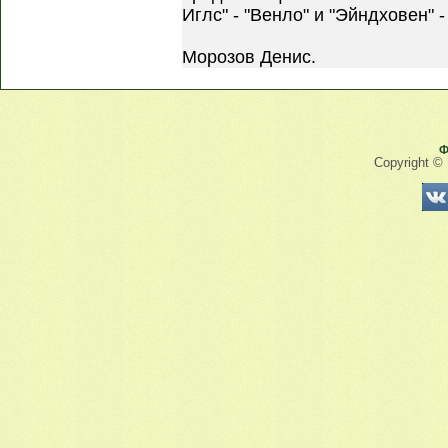
Иглс" - "Венло" и "Эйндховен" 
Морозов Денис.
Ф
Copyright ©