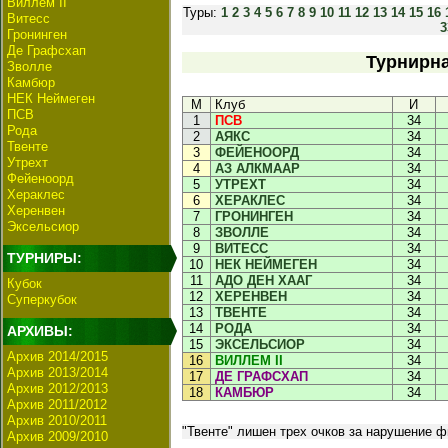
Виллем II
Туры:
1
2
3
4
5
6
7
8
9
10
11
12
13
14
15
16
Витесс
3
Гронинген
Де Графсхап
Турнирна
Зволле
Камбюр
НЕК Неймеген
М
Клуб
И
ПСВ
1
ПСВ
34
Рода
2
АЯКС
34
Твенте
3
ФЕЙЕНООРД
34
Утрехт
4
АЗ АЛКМААР
34
Фейеноорд
5
УТРЕХТ
34
Хераклес
6
ХЕРАКЛЕС
34
Херенвен
7
ГРОНИНГЕН
34
Эксельсиор
8
ЗВОЛЛЕ
34
9
ВИТЕСС
34
ТУРНИРЫ:
10
НЕК НЕЙМЕГЕН
34
11
АДО ДЕН ХААГ
34
Кубок
12
ХЕРЕНВЕН
34
Суперкубок
13
ТВЕНТЕ
34
14
РОДА
34
АРХИВЫ:
15
ЭКСЕЛЬСИОР
34
Архив 2014/2015
16
ВИЛЛЕМ II
34
Архив 2013/2014
17
ДЕ ГРАФСХАП
34
Архив 2012/2013
18
КАМБЮР
34
Архив 2011/2012
Архив 2010/2011
"Твенте" лишен трех очков за нарушение ф
Архив 2009/2010