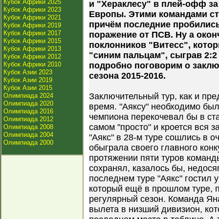
Кубок Африки 2025
и "Хераклесу" в плей-офф за
Кубок Африки 2023
Европы. Этими командами ст
Кубок Африки 2021
причём последние пробились
Кубок Африки 2019
Кубок Африки 2017
поражение от ПСВ. Ну а око
Кубок Африки 2015
поклонников "Витесс", котор
Кубок Африки 2013
"синим пальцам", сыграв 2:2 
Кубок Африки 2012
Кубок Африки 2010
подробно поговорим о заклю
Кубок Азии 2023
сезона 2015-2016.
Кубок Азии 2019
Кубок Азии 2015
Заключительный тур, как и пр
Олимпиада 2024
Олимпиада 2020
время. "Аяксу" необходимо был
Олимпиада 2016
чемпиона перекочевал бы в ст
Олимпиада 2012
самом "просто" и кроется вся 
Олимпиада 2008
Олимпиада 2004
"Аякс" в 28-м туре сошлись в 
Олимпиада 2000
обыграла своего главного конк
протяжении пяти туров команды
сохранял, казалось бы, недося
последнем туре "Аякс" гостил 
который ещё в прошлом туре, п
регулярный сезон. Команда Ян
вылета в низший дивизион, ко