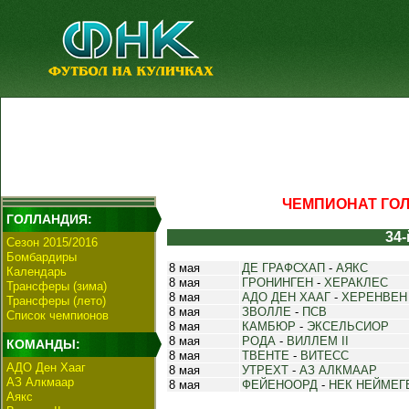
ЧЕМПИОНАТ ГОЛЛ
ГОЛЛАНДИЯ:
34-
Сезон 2015/2016
Бомбардиры
8 мая
ДЕ ГРАФСХАП
-
АЯКС
Календарь
8 мая
ГРОНИНГЕН
-
ХЕРАКЛЕС
Трансферы (зима)
8 мая
АДО ДЕН ХААГ
-
ХЕРЕНВЕН
Трансферы (лето)
8 мая
ЗВОЛЛЕ
-
ПСВ
Список чемпионов
8 мая
КАМБЮР
-
ЭКСЕЛЬСИОР
8 мая
РОДА
-
ВИЛЛЕМ II
КОМАНДЫ:
8 мая
ТВЕНТЕ
-
ВИТЕСС
АДО Ден Хааг
8 мая
УТРЕХТ
-
АЗ АЛКМААР
АЗ Алкмаар
8 мая
ФЕЙЕНООРД
-
НЕК НЕЙМЕГ
Аякс