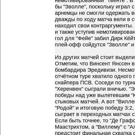
немотивированный "Твенте". В 
бы "Зволле", поскольку играл с
арнемцы не смогли одержать в
дважды по ходу матча вели в с
находил свои контраргументы.
и также уступив немотивирова
гол для "Фейе" забил Дирк Кёйт
плей-офф сойдутся "Зволле" и 
Из других матчей стоит выдели
Отметим, что Винсент Янссен в
бомбардира Эредивизи. Несмот
отчётном туре хватило одного 
снайпера ПСВ. Соседи по турни
"Херенвен" сыграли вничью. "
победы над уже вылетевшим "
стыковых матчей. А вот "Вилле
"Родой" и итоговую победу 3:2
сыграет в переходных матчах 
Если быть точнее, то "Де Граф
Маастрихтом, а "Виллему" с "А
предстоит финальная схватка 