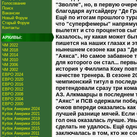
Голосование
"Зволле", но, в первую очере
Поиск
благодаря аутсайдеру "Де Гр
Вакансии
Ещё по итогам прошлого тура
Новый Форум
Старый Форум
что "суперфемеры" напряму
Контакты
вылетят и сто процентов сы
Казалось, ну какая может бы
АРХИВЫ:
пишется на наших глазах и э
ЧМ 2022
нынешнем сезоне как раз "Д
ЧМ 2018
ЧМ 2014
"Аякса". Но самое забавное т
ЧМ 2010
для которого он стал... перв
ЧМ 2006
история у Филлипа Коку повт
ЧМ 2002
ЕВРО 2024
качестве тренера. В сезоне 
ЕВРО 2020
чемпионский титул в последне
ЕВРО 2016
претендовали сразу три ком
ЕВРО 2012
АЗ. Алкмаарцы в последнем т
ЕВРО 2008
ЕВРО 2004
"Аякс" и ПСВ одержали побе
ЕВРО 2000
очков впереди оказались как
Кубок Америки 2024
лучшей разнице мячей. Если 
Кубок Америки 2021
Кубок Америки 2019
гол она оказалась лучше. Увы
Кубок Америки 2016
сделать не удалось. Ещё одн
Кубок Америки 2015
заключалась в том, кто же с
Кубок Америки 2011