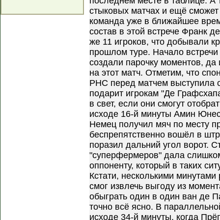
последнем месте в таблице. А 
стыковых матчах и ещё сможет 
команда уже в ближайшее врем
состав в этой встрече Франк де
же 11 игроков, что добывали к
прошлом туре. Начало встречи 
создали парочку моментов, д
на этот матч. Отметим, что с
PHC перед матчем выступила с
подарит игрокам "Де Графсхапа"
в свет, если они смогут отобрат
исходе 16-й минуты Амин Юне
Немец получил мяч по месту п
беспрепятственно вошёл в шт
поразил дальний угол ворот. С
"суперфермеров" дала слишко
оппоненту, который в таких сит
Кстати, несколькими минутами 
смог извлечь выгоду из момент
обыграть один в один ван де П
точно всё ясно. В параллельно
исходе 34-й минуты, когда Прё