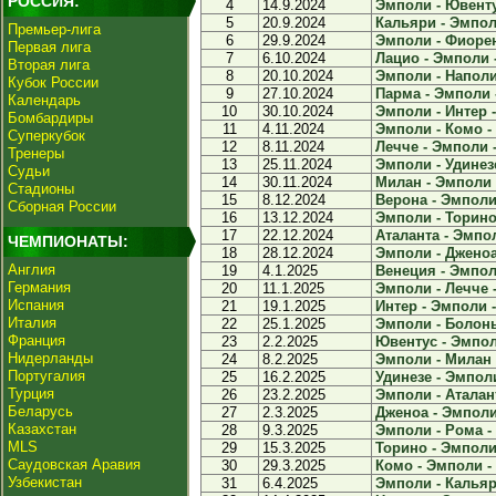
РОССИЯ:
4
14.9.2024
Эмполи - Ювентус
5
20.9.2024
Кальяри - Эмполи
Премьер-лига
6
29.9.2024
Эмполи - Фиорен
Первая лига
7
6.10.2024
Лацио - Эмполи -
Вторая лига
8
20.10.2024
Эмполи - Наполи 
Кубок России
9
27.10.2024
Парма - Эмполи -
Календарь
10
30.10.2024
Эмполи - Интер -
Бомбардиры
11
4.11.2024
Эмполи - Комо - 
Суперкубок
12
8.11.2024
Лечче - Эмполи -
Тренеры
13
25.11.2024
Эмполи - Удинезе
Судьи
14
30.11.2024
Милан - Эмполи -
Стадионы
15
8.12.2024
Верона - Эмполи 
Сборная России
16
13.12.2024
Эмполи - Торино 
17
22.12.2024
Аталанта - Эмпол
ЧЕМПИОНАТЫ:
18
28.12.2024
Эмполи - Дженоа 
Англия
19
4.1.2025
Венеция - Эмполи
Германия
20
11.1.2025
Эмполи - Лечче -
Испания
21
19.1.2025
Интер - Эмполи -
Италия
22
25.1.2025
Эмполи - Болонь
Франция
23
2.2.2025
Ювентус - Эмполи
Нидерланды
24
8.2.2025
Эмполи - Милан -
Португалия
25
16.2.2025
Удинезе - Эмполи
Турция
26
23.2.2025
Эмполи - Аталант
Беларусь
27
2.3.2025
Дженоа - Эмполи 
Казахстан
28
9.3.2025
Эмполи - Рома - 
MLS
29
15.3.2025
Торино - Эмполи 
Саудовская Аравия
30
29.3.2025
Комо - Эмполи - 
Узбекистан
31
6.4.2025
Эмполи - Кальяри