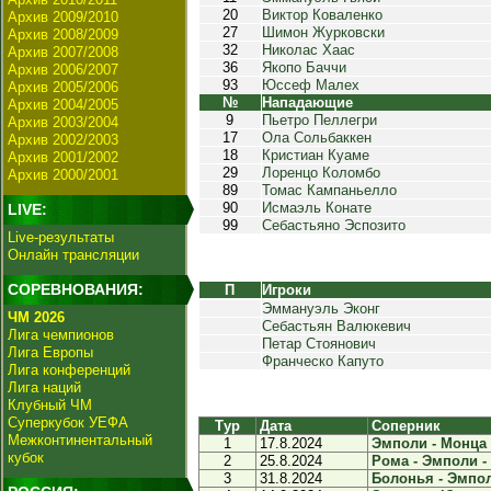
20
Виктор Коваленко
Архив 2009/2010
27
Шимон Журковски
Архив 2008/2009
32
Николас Хаас
Архив 2007/2008
36
Якопо Баччи
Архив 2006/2007
93
Юссеф Малех
Архив 2005/2006
№
Нападающие
Архив 2004/2005
9
Пьетро Пеллегри
Архив 2003/2004
17
Ола Сольбаккен
Архив 2002/2003
18
Кристиан Куаме
Архив 2001/2002
29
Лоренцо Коломбо
Архив 2000/2001
89
Томас Кампаньелло
90
Исмаэль Конате
LIVE:
99
Себастьяно Эспозито
Live-результаты
Онлайн трансляции
СОРЕВНОВАНИЯ:
П
Игроки
Эммануэль Эконг
ЧМ 2026
Себастьян Валюкевич
Лига чемпионов
Петар Стоянович
Лига Европы
Франческо Капуто
Лига конференций
Лига наций
Клубный ЧМ
Суперкубок УЕФА
Тур
Дата
Соперник
Межконтинентальный
1
17.8.2024
Эмполи - Монца -
кубок
2
25.8.2024
Рома - Эмполи - 
3
31.8.2024
Болонья - Эмпол