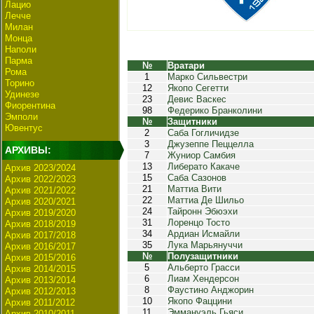
Лацио
Лечче
Милан
Монца
Наполи
Парма
№
Вратари
Рома
1
Марко Сильвестри
Торино
12
Якопо Сегетти
Удинезе
23
Девис Васкес
Фиорентина
98
Федерико Бранколини
Эмполи
№
Защитники
Ювентус
2
Саба Гогличидзе
3
Джузеппе Пеццелла
АРХИВЫ:
7
Жуниор Самбия
13
Либерато Какаче
Архив 2023/2024
15
Саба Сазонов
Архив 2022/2023
21
Маттиа Вити
Архив 2021/2022
22
Маттиа Де Шильо
Архив 2020/2021
24
Тайронн Эбюэхи
Архив 2019/2020
31
Лоренцо Тосто
Архив 2018/2019
34
Ардиан Исмайли
Архив 2017/2018
35
Лука Марьянуччи
Архив 2016/2017
№
Полузащитники
Архив 2015/2016
5
Альберто Грасси
Архив 2014/2015
6
Лиам Хендерсон
Архив 2013/2014
8
Фаустино Анджорин
Архив 2012/2013
10
Якопо Фаццини
Архив 2011/2012
11
Эммануэль Гьяси
Архив 2010/2011