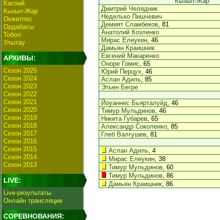
Кызыл-Жар
Каспий
Дмитрий Челядник
Кызыл-Жар
Неделько Пишчевич
Окжетпес
Демият Сламбеков
, 81
Ордабасы
Анатолий Козленко
Тобол
Мирас Елеукин
, 46
Улытау
Дамьян Краишник
Евгений Макаренко
АРХИВЫ:
Оноре Гомис
, 65
Сезон 2025
Юрий Перцух
, 46
Сезон 2024
Аслан Адиль
, 85
Сезон 2023
Этьен Бегре
Сезон 2022
Сезон 2021
Йоуаннес Бьярталуйд
, 46
Сезон 2020
Тимур Мульдинов
, 46
Сезон 2019
Никита Губарев
, 65
Сезон 2018
Александр Соколенко
, 85
Сезон 2017
Глеб Валгушев
, 81
Сезон 2016
Сезон 2015
Аслан Адиль
, 4
Сезон 2014
Мирас Елеукин
, 38
Сезон 2013
Тимур Мульдинов
, 60
Тимур Мульдинов
, 86
LIVE:
Дамьян Краишник
, 86
Live-результаты
Онлайн трансляции
СОРЕВНОВАНИЯ: