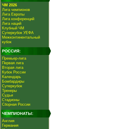
ЧМ 2026
Лига чемпионов
Лига Европы
Лига конференций
Лига наций
Клубный ЧМ
Суперкубок УЕФА
Межконтинентальный
кубок
РОССИЯ:
Премьер-лига
Первая лига
Вторая лига
Кубок России
Календарь
Бомбардиры
Суперкубок
Тренеры
Судьи
Стадионы
Сборная России
ЧЕМПИОНАТЫ:
Англия
Германия