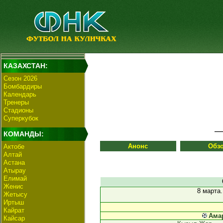
КАЗАХСТАН:
Сезон 2026
Бомбардиры
Календарь
Тренеры
Стадионы
Суперкубок
КОМАНДЫ:
Анонс
Обз
Актобе
Алтай
Астана
Атырау
Елимай
Женис
8 марта
Жетысу
Иртыш
Кайрат
Ама
Кайсар