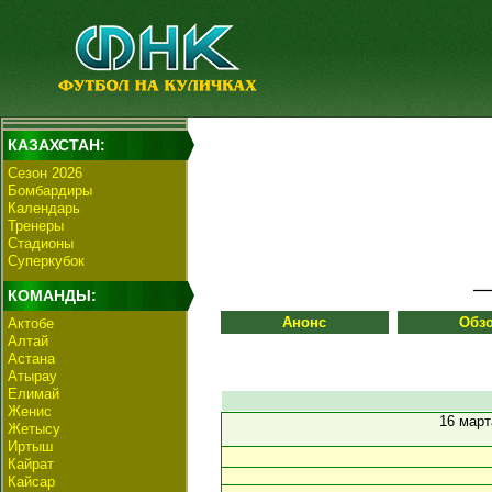
КАЗАХСТАН:
Сезон 2026
Бомбардиры
Календарь
Тренеры
Стадионы
Суперкубок
КОМАНДЫ:
Анонс
Обз
Актобе
Алтай
Астана
Атырау
Елимай
Женис
16 мар
Жетысу
Иртыш
Кайрат
Кайсар