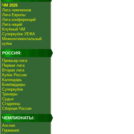
ЧМ 2026
Лига чемпионов
Лига Европы
Лига конференций
Лига наций
Клубный ЧМ
Суперкубок УЕФА
Межконтинентальный
кубок
РОССИЯ:
Премьер-лига
Первая лига
Вторая лига
Кубок России
Календарь
Бомбардиры
Суперкубок
Тренеры
Судьи
Стадионы
Сборная России
ЧЕМПИОНАТЫ:
Англия
Германия