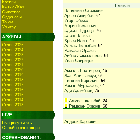
Каспий
Елимай
Кызыл-Жар
Владимир Стойкович
Окжетпес
Арсен Аширбек
, 64
Ордабасы
Игор Габриэл
Тобол
Марин Беланчич
Улытау
Эдисон Ндреца
, 76
Элош Плакка
АРХИВЫ:
Хрвое Илич
, 46
Сезон 2025
Алмас Тюлюбай
, 64
Сезон 2024
Рамазан Оразов
Сезон 2023
Айбар Жаксылыков
, 64
Сезон 2022
Иван Свиридов
Сезон 2021
Сезон 2020
Акмаль Бахтияров
, 46
Сезон 2019
Жан-Али Пайруз
, 64
Сезон 2018
Евгений Березкин
, 64
Сезон 2017
Роман Муртазаев
, 64
Сезон 2016
Ади Адамбаев
, 76
Сезон 2015
Сезон 2014
Алмас Тюлюбай
, 24
Сезон 2013
Рамазан Оразов
, 68
LIVE:
Андрей Карпович
Live-результаты
Онлайн трансляции
СОРЕВНОВАНИЯ: