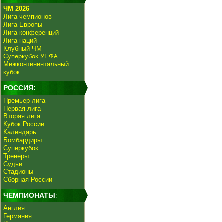
ЧМ 2026
Лига чемпионов
Лига Европы
Лига конференций
Лига наций
Клубный ЧМ
Суперкубок УЕФА
Межконтинентальный
кубок
РОССИЯ:
Премьер-лига
Первая лига
Вторая лига
Кубок России
Календарь
Бомбардиры
Суперкубок
Тренеры
Судьи
Стадионы
Сборная России
ЧЕМПИОНАТЫ:
Англия
Германия