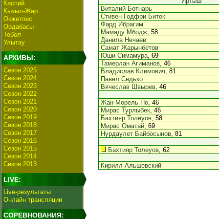
Иртыш
Каспий
Виталий Ботнарь
Кызыл-Жар
Стивен Годфри Биток
Окжетпес
Фард Ибрагим
Ордабасы
Мамаду Мбодж
, 58
Тобол
Данила Нечаев
Улытау
Самат Жарынбетов
Юши Симамура
, 69
АРХИВЫ:
Тамерлан Агиманов
, 46
Сезон 2025
Владислав Климович
, 81
Сезон 2024
Павел Седько
Сезон 2023
Вячеслав Швырев
, 46
Сезон 2022
Сезон 2021
Жан-Морель По
, 46
Сезон 2020
Мирас Турлыбек
, 46
Сезон 2019
Бахтияр Толеуов
, 58
Сезон 2018
Мирас Оматай
, 69
Сезон 2017
Нурдаулет Байбосынов
, 81
Сезон 2016
Сезон 2015
Бахтияр Толеуов
, 62
Сезон 2014
Сезон 2013
Кирилл Альшевский
LIVE:
Live-результаты
Онлайн трансляции
СОРЕВНОВАНИЯ: