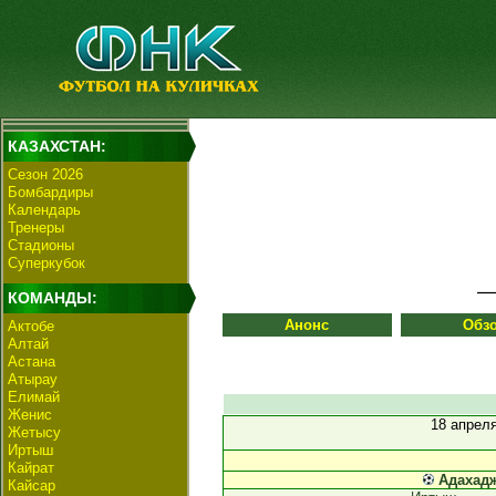
КАЗАХСТАН:
Сезон 2026
Бомбардиры
Календарь
Тренеры
Стадионы
Суперкубок
КОМАНДЫ:
Анонс
Обз
Актобе
Алтай
Астана
Атырау
Елимай
Женис
18 апрел
Жетысу
Иртыш
Кайрат
Адахад
Кайсар