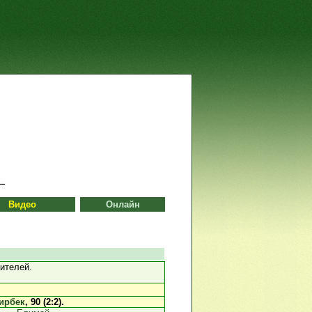
Видео
Онлайн
ителей.
ирбек
, 90 (2:2).