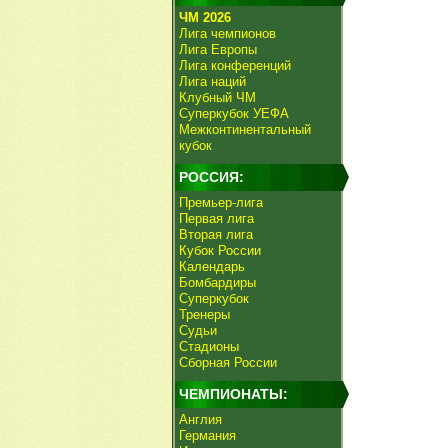
ЧМ 2026
Лига чемпионов
Лига Европы
Лига конференций
Лига наций
Клубный ЧМ
Суперкубок УЕФА
Межконтинентальный
кубок
РОССИЯ:
Премьер-лига
Первая лига
Вторая лига
Кубок России
Календарь
Бомбардиры
Суперкубок
Тренеры
Судьи
Стадионы
Сборная России
ЧЕМПИОНАТЫ:
Англия
Германия