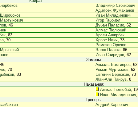
Кайрат
Анарбеков
Владимир Стойкович
Адилбек Жумаханов
 Широбоков
Иван Миладинович
 Мартынович
Игор Габриэл
лов
, 46
Дубан Паласио
, 62
нен
Алмас Тюлюбай
бек
, 83
Арсен Аширбек
ла
, 70
Хрвое Илич
, 73
Рамазан Оразов
 Мрынский
Элош Плакка
, 86
паев
Иван Свиридов
, 62
Замены:
 46
Акмаль Бахтияров
, 62
ико
, 70
Роман Муртазаев
, 62
дыбеков
, 83
Евгений Березкин
, 73
Жан-Али Пайруз
, 8
Наказания:
Алмас Тюлюбай
, 19
Иван Миладинович
,
Тренеры:
разбахтин
Андрей Карпович