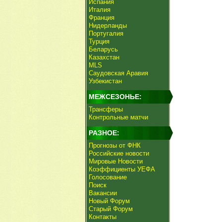
Испания
Италия
Франция
Нидерланды
Португалия
Турция
Беларусь
Казахстан
MLS
Саудовская Аравия
Узбекистан
МЕЖСЕЗОНЬЕ:
Трансферы
Контрольные матчи
РАЗНОЕ:
Прогнозы от ФНК
Российские новости
Мировые Новости
Коэффициенты УЕФА
Голосование
Поиск
Вакансии
Новый Форум
Старый Форум
Контакты