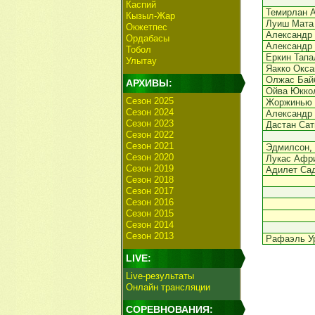
Каспий
Темирлан 
Кызыл-Жар
Луиш Мата
Окжетпес
Александр
Ордабасы
Александр
Тобол
Еркин Тапа
Улытау
Яакко Окса
Олжас Бай
АРХИВЫ:
Ойва Юкко
Сезон 2025
Жоржинью
Сезон 2024
Александр
Сезон 2023
Дастан Сат
Сезон 2022
Сезон 2021
Эдмилсон
,
Сезон 2020
Лукас Афр
Сезон 2019
Адилет Са
Сезон 2018
Сезон 2017
Сезон 2016
Сезон 2015
Сезон 2014
Сезон 2013
Рафаэль У
LIVE:
Live-результаты
Онлайн трансляции
СОРЕВНОВАНИЯ: