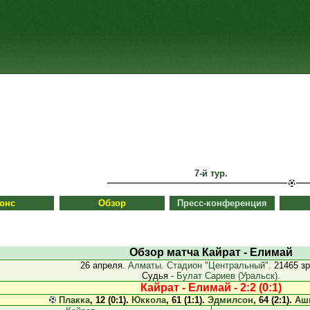
7-й тур.
онс
Обзор
Пресс-конференция
Обзор матча Кайрат - Елимай
26 апреля.
Алматы. Стадион "Центральный".
21465 зр
Судья -
Булат Сариев (Уральск).
Кайрат - Елимай - 2:2 (0:1)
Плакка
, 12 (0:1).
Юккола
, 61 (1:1).
Эдмилсон
, 64 (2:1).
Аш