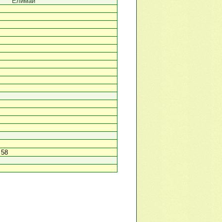
Елимай
 58