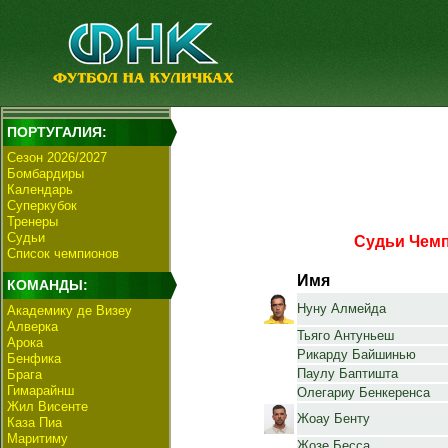
ПОРТУГАЛИЯ:
Сезон 2026/2027
Бомбардиры
Календарь
Суперкубок
Тренеры
Судьи
Судьи Чемп
Список чемпионов
Имя
КОМАНДЫ:
Нуну Алмейда
Академику де Визеу
Алверка
Тьяго Антуньеш
Арока
Рикарду Байшинью
Бенфика
Паулу Баптишта
Брага
Гимарайнш
Олегариу Бенкеренса
Жил Висенте
Жоау Бенту
Каза Пиа
Маритиму
Жозе Бесса