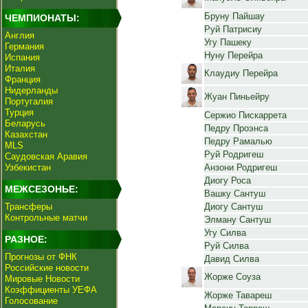
Бруну Пайшау
ЧЕМПИОНАТЫ:
Руй Патрисиу
Англия
Угу Пашеку
Германия
Нуну Перейра
Испания
Италия
Клаудиу Перейра
Франция
Нидерланды
Жуан Пиньейру
Португалия
Турция
Сержио Пискаррета
Беларусь
Педру Проэнса
Казахстан
Педру Рамалью
MLS
Руй Родригеш
Саудовская Аравия
Узбекистан
Анзони Родригеш
Диогу Роса
МЕЖСЕЗОНЬЕ:
Вашку Сантуш
Трансферы
Диогу Сантуш
Контрольные матчи
Элману Сантуш
Угу Силва
РАЗНОЕ:
Руй Силва
Прогнозы от ФНК
Давид Силва
Российские новости
Жорже Соуза
Мировые Новости
Коэффициенты УЕФА
Жорже Тавареш
Голосование