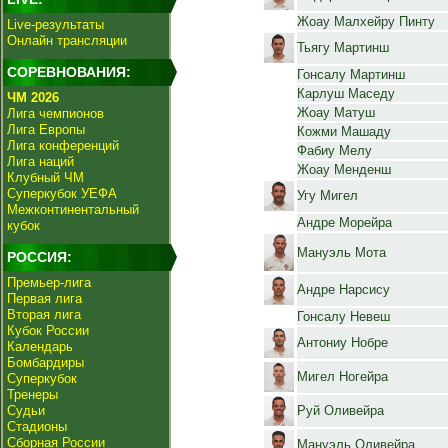
Жоау Малхейру Пинту
Live-результаты
Онлайн трансляции
Тьягу Мартинш
СОРЕВНОВАНИЯ:
Гонсалу Мартинш
Карлуш Маседу
ЧМ 2026
Жоау Матуш
Лига чемпионов
Лига Европы
Кожми Машаду
Лига конференций
Фабиу Мелу
Лига наций
Жоау Менденш
Клубный ЧМ
Суперкубок УЕФА
Угу Мигел
Межконтинентальный
Андре Морейра
кубок
Мануэль Мота
РОССИЯ:
Премьер-лига
Андре Нарсису
Первая лига
Вторая лига
Гонсалу Невеш
Кубок России
Антониу Нобре
Календарь
Бомбардиры
Мигел Ногейра
Суперкубок
Тренеры
Судьи
Руй Оливейра
Стадионы
Сборная России
Мануэль Оливейра