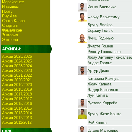
Морейренсе
Насьонал
Ианку Василика
Порту
Риу Аве
Фабиу Вериссиму
Санта-Клара
Бруну Виейра
Спортинг
Фамаликан
Сержиу Гелью
Эшторил
Луиш Годинью
Эштрела
Дуарте Гомеш
АРХИВЫ:
Ренату Гонсалвеш
Архив 2025/2026
Жоау Антониу Гонсалве
Архив 2024/2025
Андре Гралья
Архив 2023/2024
Архив 2022/2023
Артур Диаш
Архив 2021/2022
Катарина Кампуш
Архив 2020/2021
Жоау Капела
Архив 2019/2020
Архив 2018/2019
Элдер Карвалью
Архив 2017/2018
Луи Катита
Архив 2016/2017
Густаво Коррейа
Архив 2015/2016
Архив 2014/2015
Архив 2013/2014
Бруну Жозе Кошта
Архив 2012/2013
Архив 2011/2012
Руй Кошта
Элдер Малхейро
LIVE: