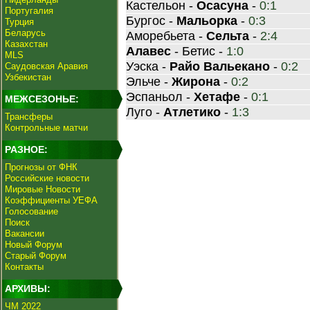
Кастельон -
Осасуна
-
0:1
Португалия
Бургос -
Мальорка
-
0:3
Турция
Беларусь
Аморебьета -
Сельта
-
2:4
Казахстан
Алавес
- Бетис -
1:0
MLS
Уэска -
Райо Вальекано
-
0:2
Саудовская Аравия
Узбекистан
Эльче -
Жирона
-
0:2
Эспаньол -
Хетафе
-
0:1
МЕЖСЕЗОНЬЕ:
Луго -
Атлетико
-
1:3
Трансферы
Контрольные матчи
РАЗНОЕ:
Прогнозы от ФНК
Российские новости
Мировые Новости
Коэффициенты УЕФА
Голосование
Поиск
Вакансии
Новый Форум
Старый Форум
Контакты
АРХИВЫ:
ЧМ 2022