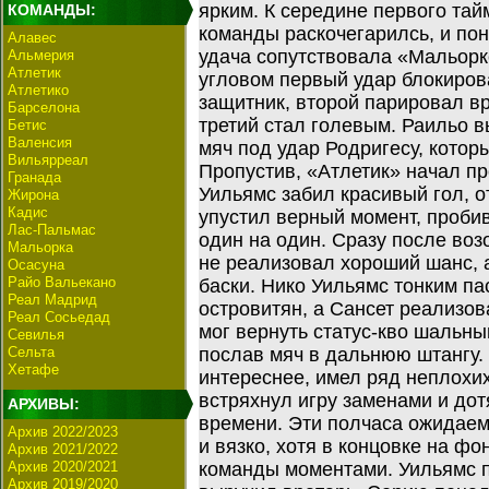
ярким. К середине первого тай
КОМАНДЫ:
команды раскочегарилсь, и по
Алавес
удача сопутствовала «Мальорк
Альмерия
Атлетик
угловом первый удар блокиров
Атлетико
защитник, второй парировал вр
Барселона
третий стал голевым. Раильо 
Бетис
Валенсия
мяч под удар Родригесу, котор
Вильярреал
Пропустив, «Атлетик» начал п
Гранада
Уильямс забил красивый гол, 
Жирона
Кадис
упустил верный момент, проби
Лас-Пальмас
один на один. Сразу после во
Мальорка
не реализовал хороший шанс, 
Осасуна
Райо Вальекано
баски. Нико Уильямс тонким па
Реал Мадрид
островитян, а Сансет реализов
Реал Сосьедад
мог вернуть статус-кво шальны
Севилья
Сельта
послав мяч в дальнюю штангу.
Хетафе
интереснее, имел ряд неплохи
встряхнул игру заменами и до
АРХИВЫ:
времени. Эти полчаса ожидае
Архив 2022/2023
и вязко, хотя в концовке на ф
Архив 2021/2022
Архив 2020/2021
команды моментами. Уильямс п
Архив 2019/2020