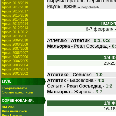
выручил вратарь. Серию пенал
Архив 2018/2019
Рауль Гарсия...
Архив 2017/2018
Архив 2016/2017
Архив 2015/2016
Архив 2014/2015
ПОЛУ
Архив 2013/2014
Архив 2012/2013
6-7 февраля 
Архив 2011/2012
Архив 2010/2011
Атлетико -
Атлетик
-
0:1
,
0:3
Архив 2009/2010
Архив 2008/2009
Мальорка
- Реал Сосьедад -
0
Архив 2007/2008
Архив 2006/2007
Архив 2005/2006
1/4 
Архив 2004/2005
23-25
Архив 2003/2004
Архив 2002/2003
Архив 2001/2002
Атлетико
- Севилья -
1:0
Атлетик
- Барселона -
4:2
LIVE:
Сельта -
Реал Сосьедад
-
1:2
Live-результаты
Мальорка
- Жирона -
3:2
Онлайн трансляции
СОРЕВНОВАНИЯ:
1/8 
ЧМ 2026
16-18
Лига чемпионов
Лига Европы