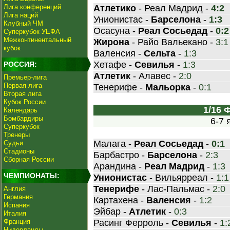
Лига конференций
Атлетико
- Реал Мадрид -
4:2
Лига наций
Унионистас -
Барселона
-
1:3
Клубный ЧМ
Осасуна -
Реал Сосьедад
-
0:2
Суперкубок УЕФА
Межконтинентальный
Жирона
- Райо Вальекано -
3:1
кубок
Валенсия -
Сельта
-
1:3
Хетафе -
Севилья
-
1:3
РОССИЯ:
Атлетик
- Алавес -
2:0
Премьер-лига
Первая лига
Тенерифе -
Мальорка
-
0:1
Вторая лига
Кубок России
1/16
Календарь
Бомбардиры
6-7 
Суперкубок
Тренеры
Малага -
Реал Сосьедад
-
0:1
Судьи
Стадионы
Барбастро -
Барселона
-
2:3
Сборная России
Арандина -
Реал Мадрид
-
1:3
ЧЕМПИОНАТЫ:
Унионистас
- Вильярреал -
1:1
Тенерифе
- Лас-Пальмас -
2:0
Англия
Германия
Картахена -
Валенсия
-
1:2
Испания
Эйбар -
Атлетик
-
0:3
Италия
Франция
Расинг Ферроль -
Севилья
-
1:
Нидерланды