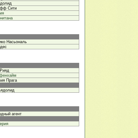
долид
ифф Сити
ия
нитана
ико Насьональ
дес
-Рияд
фенхайм
ия Прага
ьядолид
одный агент
ерия