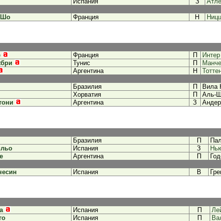
Испания
З
Атле
 Шо
Франция
Н
Ниц
е
Франция
П
Интер
жбри
Тунис
П
Манче
Аргентина
Н
Тотте
Бразилия
П
Вила 
Хорватия
П
Аль-Ш
тони
Аргентина
З
Андер
Бразилия
П
Па
ильо
Испания
З
Нь
е
Аргентина
П
Год
чесин
Испания
В
Гре
а
Испания
П
Ле
го
Испания
П
Ва