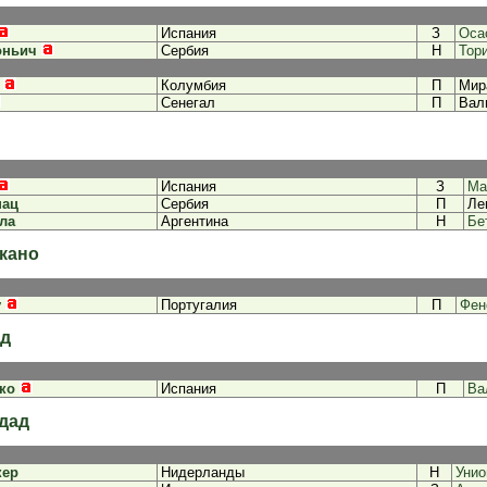
Испания
З
Оса
оньич
Сербия
Н
Тор
Колумбия
П
Мир
Сенегал
П
Вал
Испания
З
Ма
нац
Сербия
П
Ле
ла
Аргентина
Н
Бе
кано
у
Португалия
П
Фен
ид
ко
Испания
П
Ва
дад
кер
Нидерланды
Н
Унио