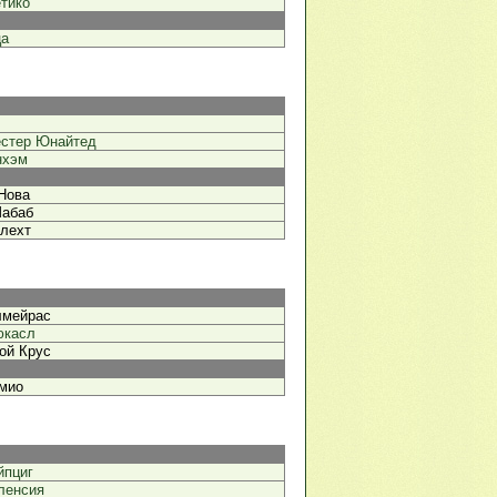
тико
ца
стер Юнайтед
нхэм
Нова
абаб
лехт
лмейрас
юкасл
ой Крус
мио
йпциг
ленсия