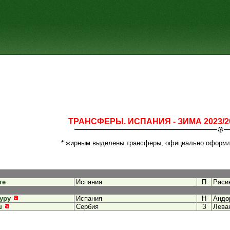
ТРАНСФЕРЫ. ИСПАНИЯ - ЗИМА 2023/2
* жирным выделены трансферы, официально оформ
те
Испания
П
Раси
уру
Испания
Н
Андо
ш
Сербия
З
Лева