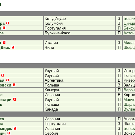
л
Кот-дИвуар
З
Беши
ра
Колумбия
З
Цинци
ш
Португалия
П
Бенф
ре
Буркина-Фасо
П
Астон
я
Италия
З
Мила
 Диас
Чили
П
Шефф
с
Уругвай
З
Интер
Уругвай
Н
Пенья
лья
Аргентина
В
Ривер
овски
Польша
З
Зальц
Камерун
П
Верон
ес
Испания
В
Карта
ьистри
Уругвай
П
Манче
к
Польша
П
Шарло
Канада
П
Вулве
еа
Испания
П
Анорт
фа
Португалия
З
Шанха
нандес
Испания
З
Бенф
вич
Сербия
П
Войво