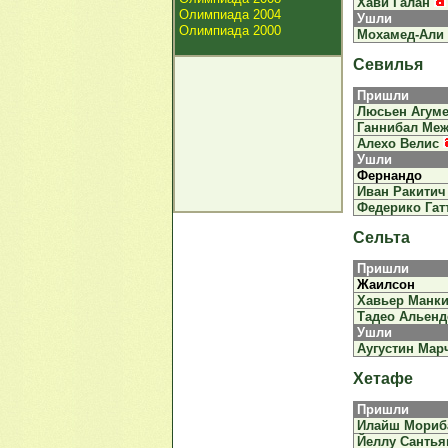
Хави Галан
Олимпиада 2004
Ушли
Олимпиада 2000
Мохамед-Али
Севилья
Пришли
Люсьен Агум
Ганнибал Ме
Алехо Велис
Ушли
Фернандо
Иван Ракитич
Федерико Гат
Сельта
Пришли
Жаилсон
Хавьер Манк
Тадео Альенд
Ушли
Аугустин Мар
Хетафе
Пришли
Илайш Мориб
Йеллу Сантья