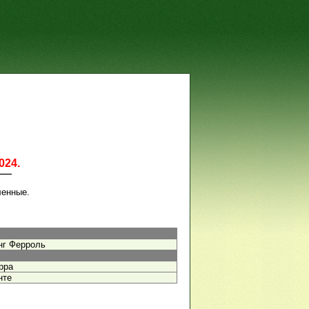
024.
ленные.
нг Ферроль
рра
нте