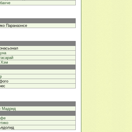
бахче
ико Паранаэнсе
рнасьонал
уна
тасарай
 Хэм
р
фого
нес
л Мадрид
афе
тико
ьядолид