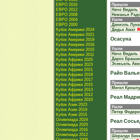
ЕВРО 2016
Пришли
ЕВРО 2012
Начо Видаль
ЕВРО 2008
Неманья Рад
ЕВРО 2004
Ушли
ЕВРО 2000
Даниэль Луна
Кубок Америки 2024
Дидье Амат
Кубок Америки 2021
Осасуна
Кубок Америки 2019
Кубок Америки 2016
Ушли
Кубок Америки 2015
Начо Видаль
Кубок Америки 2011
Дарко Браша
Кубок Африки 2025
Эсекьель Ави
Кубок Африки 2023
Кубок Африки 2021
Райо Валье
Кубок Африки 2019
Кубок Африки 2017
Пришли
Кубок Африки 2015
Мигел Крешп
Кубок Африки 2013
Кубок Африки 2012
Реал Мадр
Кубок Африки 2010
Кубок Азии 2023
Ушли
Кубок Азии 2019
Петер Федери
Кубок Азии 2015
Олимпиада 2024
Реал Сосье
Олимпиада 2020
Олимпиада 2016
Пришли
Олимпиада 2012
Шералдо Бек
Олимпиада 2008