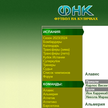
ИСПАНИЯ:
Сезон 2023/2024
Бомбардиры
Календарь
Трансферы (зима)
Трансферы (лето)
Кубок Испании
Суперкубок
Тренеры
Судьи
Список чемпионов
Алавес
Форум
Пришли
КОМАНДЫ:
Карлос Висен
Ушли
Алавес
Йон Каррикаб
Альмерия
Никола Мара
Атлетик
Атлетико
Альмерия
Барселона