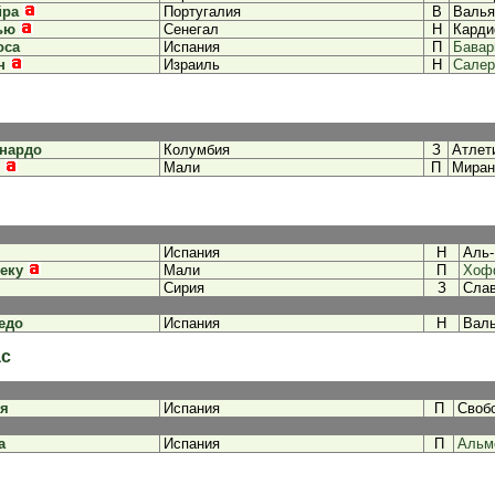
йра
Португалия
В
Валья
ью
Сенегал
Н
Кард
оса
Испания
П
Бавар
н
Израиль
Н
Салер
рнардо
Колумбия
З
Атлет
Мали
П
Миран
Испания
Н
Аль
еку
Мали
П
Хоф
Сирия
З
Слав
едо
Испания
Н
Вал
ас
ья
Испания
П
Своб
а
Испания
П
Альм