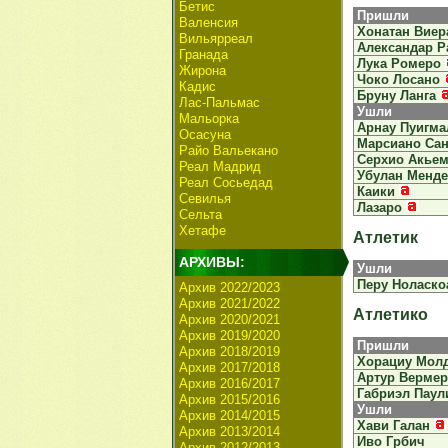
Бетис
Пришли
Валенсия
Хонатан Виер
Вильярреал
Александар 
Гранада
Лука Ромеро
Жирона
Чоко Лосано
Кадис
Бруну Ланга
Лас-Пальмас
Ушли
Мальорка
Арнау Пуигма
Осасуна
Марсиано Сан
Райо Вальекано
Серхио Акье
Реал Мадрид
Убулан Менд
Реал Сосьедад
Каики
Севилья
Лазаро
Сельта
Хетафе
Атлетик
АРХИВЫ:
Ушли
Перу Ноласко
Архив 2022/2023
Архив 2021/2022
Атлетико
Архив 2020/2021
Архив 2019/2020
Пришли
Архив 2018/2019
Хорациу Мол
Архив 2017/2018
Артур Вермер
Архив 2016/2017
Габриэл Паул
Архив 2015/2016
Ушли
Архив 2014/2015
Хави Галан
Архив 2013/2014
Иво Грбич
Архив 2012/2013