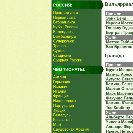
Вильярреа
РОССИЯ:
Премьер-лига
Пришли
Первая лига
Эрик Бейи
Вторая лига
Йерсон Моске
Кубок России
Гонсалу Геде
Календарь
Бертран Трао
Бомбардиры
Ушли
Суперкубок
Маттео Габбь
Тренеры
Бен Бреретон
Судьи
Стадионы
Гранада
Сборная России
Пришли
ЧЕМПИОНАТЫ:
Бруно Менде
Матиас Аресо
Англия
Аугусто Бата
Германия
Камиль Пёнтк
Испания
Мартин Онгла
Италия
Марк Мартин
Франция
Факундо Пел
Нидерланды
Камиль Южвя
Португалия
Тео Корбяну
Турция
Ушли
Беларусь
Альберто Пер
Казахстан
Уилсон Мана
MLS
Альваро Фер
Саудовская Аравия
Ньегос Петро