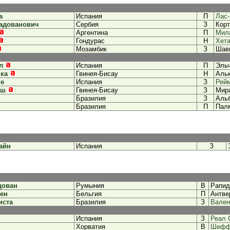
а
Испания
П
Лас
Радованович
Сербия
З
Корт
Аргентина
П
Мил
Гондурас
Н
Хет
Мозамбик
З
Шав
л
Испания
П
Эль
ка
Гвинея-Бисау
Н
Аль
ме
Испания
З
Рей
еш
Гвинея-Бисау
З
Мир
Бразилия
З
Аль
Бразилия
П
Пал
айн
Испания
З
дован
Румыния
В
Рапид
ен
Бельгия
П
Антве
иста
Бразилия
З
Вален
Испания
З
Реал 
Хорватия
В
Шефф