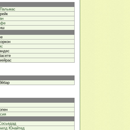
-Пальмас
рейк
ан
афе
иш
че
коркон
мс
андес
басете
мейрас
Эйбар
рпен
сия
Сосьедад
илд Юнайтед