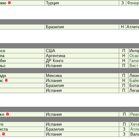
джю
Турция
З
Фенер
Бразилия
Н
Атлет
осо
США
П
Инте
ла
Аргентина
Н
Осас
мбю
ДР Конго
Н
Гала
льс
Испания
П
Вест
адо
Мексика
П
Леон
ас
Испания
Н
Байе
Бразилия
П
Бота
Испания
П
Лега
ко
Испания
П
Реа
го
Испания
П
Хет
иста
Бразилия
З
Атле
а
Испания
З
Вал