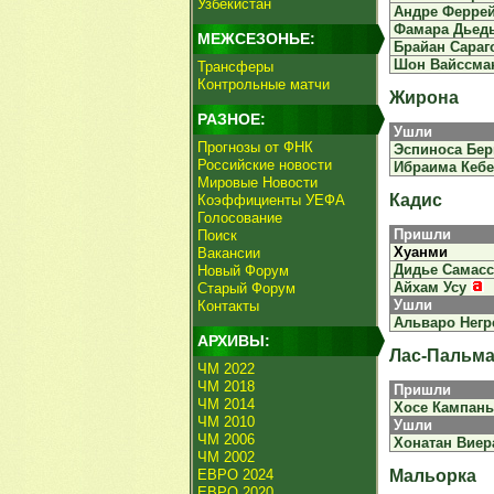
Узбекистан
Андре Ферре
Фамара Дьед
МЕЖСЕЗОНЬЕ:
Брайан Сараг
Шон Вайссма
Трансферы
Контрольные матчи
Жирона
РАЗНОЕ:
Ушли
Прогнозы от ФНК
Эспиноса Бе
Российские новости
Ибраима Кебе
Мировые Новости
Кадис
Коэффициенты УЕФА
Голосование
Пришли
Поиск
Хуанми
Вакансии
Дидье Самасс
Новый Форум
Айхам Усу
Старый Форум
Ушли
Контакты
Альваро Негр
АРХИВЫ:
Лас-Пальм
ЧМ 2022
ЧМ 2018
Пришли
ЧМ 2014
Хосе Кампан
ЧМ 2010
Ушли
ЧМ 2006
Хонатан Виер
ЧМ 2002
ЕВРО 2024
Мальорка
ЕВРО 2020