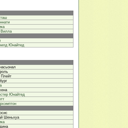
кташ
ннати
ика
 Вилла
н
илд Юнайтед
насьонал
роль
 Плейт
бург
а
хена
стер Юнайтед
тт
рхэмптон
осис
й Шеньхуа
ика
дина