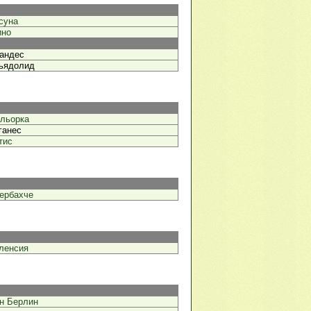
суна
ино
андес
ьядолид
льорка
ганес
тис
ербахче
ленсия
н Берлин