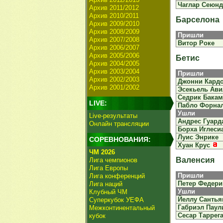
Чаглар Сеюн
Архив 2011/2012
Архив 2010/2011
Барселона
Архив 2009/2010
Архив 2008/2009
Пришли
Архив 2007/2008
Витор Роке
Архив 2006/2007
Архив 2005/2006
Бетис
Архив 2004/2005
Архив 2003/2004
Пришли
Архив 2002/2003
Джонни Кард
Архив 2001/2002
Эсекьель Ави
Седрик Бака
LIVE:
Пабло Форна
Ушли
Live-результаты
Андрес Гуард
Онлайн трансляции
Борха Иглеси
Луис Энрике
СОРЕВНОВАНИЯ:
Хуан Крус
ЧМ 2026
Валенсия
Лига чемпионов
Лига Европы
Пришли
Лига конференций
Петер Федери
Лига наций
Ушли
Клубный ЧМ
Йеллу Сантья
Суперкубок УЕФА
Габриэл Паул
Межконтинентальный
Сесар Таррег
кубок