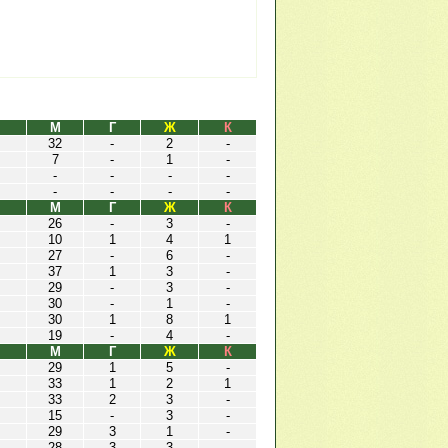
М
Г
Ж
К
32
-
2
-
7
-
1
-
-
-
-
-
-
-
-
-
М
Г
Ж
К
26
-
3
-
10
1
4
1
27
-
6
-
37
1
3
-
29
-
3
-
30
-
1
-
30
1
8
1
19
-
4
-
М
Г
Ж
К
29
1
5
-
33
1
2
1
33
2
3
-
15
-
3
-
29
3
1
-
28
3
3
-