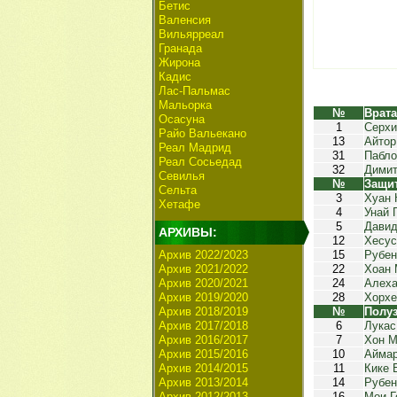
Бетис
Валенсия
Вильярреал
Гранада
Жирона
Кадис
Лас-Пальмас
Мальорка
№
Врат
Осасуна
1
Серхи
Райо Вальекано
13
Айтор
Реал Мадрид
31
Пабло
Реал Сосьедад
32
Димит
Севилья
№
Защи
Сельта
3
Хуан 
Хетафе
4
Унай 
5
Давид
АРХИВЫ:
12
Хесус
Архив 2022/2023
15
Рубен
Архив 2021/2022
22
Хоан 
Архив 2020/2021
24
Алеха
Архив 2019/2020
28
Хорхе
Архив 2018/2019
№
Полу
Архив 2017/2018
6
Лукас
Архив 2016/2017
7
Хон М
Архив 2015/2016
10
Аймар
Архив 2014/2015
11
Кике 
Архив 2013/2014
14
Рубен
Архив 2012/2013
16
Мои Г