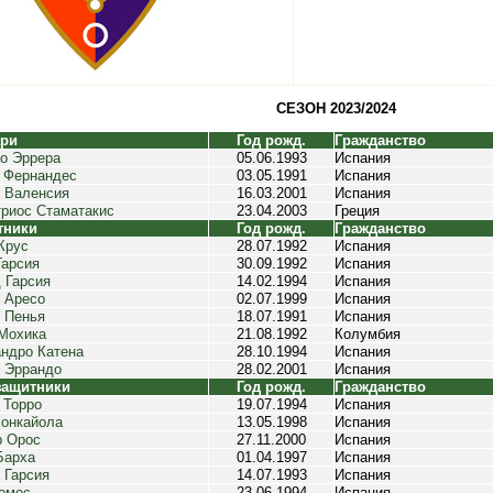
СЕЗОН 2023/2024
ари
Год рожд.
Гражданство
о Эррера
05.06.1993
Испания
 Фернандес
03.05.1991
Испания
 Валенсия
16.03.2001
Испания
риос Стаматакис
23.04.2003
Греция
тники
Год рожд.
Гражданство
Крус
28.07.1992
Испания
Гарсия
30.09.1992
Испания
 Гарсия
14.02.1994
Испания
 Аресо
02.07.1999
Испания
 Пенья
18.07.1991
Испания
Мохика
21.08.1992
Колумбия
ндро Катена
28.10.1994
Испания
 Эррандо
28.02.2001
Испания
защитники
Год рожд.
Гражданство
 Торро
19.07.1994
Испания
онкайола
13.05.1998
Испания
 Орос
27.11.2000
Испания
Барха
01.04.1997
Испания
 Гарсия
14.07.1993
Испания
омес
23.06.1994
Испания