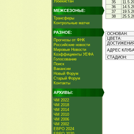
Узбекистан
35
11.5.2
36
14.5.2
МЕЖСЕЗОНЬЕ:
37
19.5.2
38
25.5.2
Трансферы
Контрольные матчи
РАЗНОЕ:
ОСНОВАН:
ЦВЕТА:
Прогнозы от ФНК
ДОСТИЖЕНИЯ
Российские новости
Мировые Новости
АДРЕС КЛУБА
Коэффициенты УЕФА
СТАДИОН:
Голосование
Поиск
Вакансии
Новый Форум
Старый Форум
Контакты
АРХИВЫ:
ЧМ 2022
ЧМ 2018
ЧМ 2014
ЧМ 2010
ЧМ 2006
ЧМ 2002
ЕВРО 2024
ЕВРО 2020