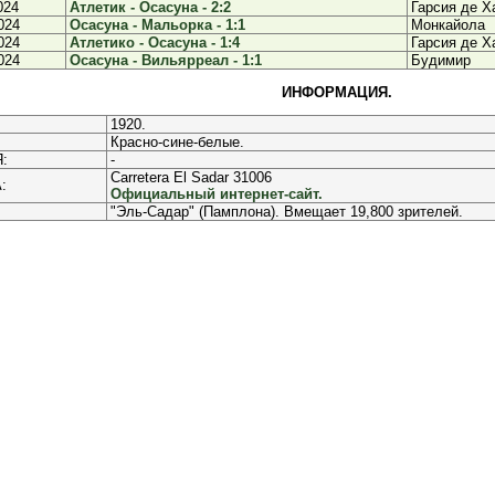
024
Атлетик - Осасуна - 2:2
Гарсия де Х
024
Осасуна - Мальорка - 1:1
Монкайола
024
Атлетико - Осасуна - 1:4
Гарсия де Х
024
Осасуна - Вильярреал - 1:1
Будимир
ИНФОРМАЦИЯ.
1920.
Красно-сине-белые.
:
-
Carretera El Sadar 31006
:
Официальный интернет-сайт.
"Эль-Садар" (Памплона). Вмещает 19,800 зрителей.