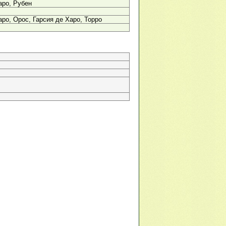
аро, Рубен
аро, Орос, Гарсия де Харо, Торро