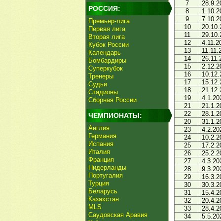
7
28.9.2
РОССИЯ:
8
1.10.2
9
7.10.2
Премьер-лига
10
20.10.
Первая лига
11
29.10.
Вторая лига
12
4.11.2
Кубок России
13
11.11.
Календарь
14
26.11.
Бомбардиры
15
2.12.2
Суперкубок
16
10.12.
Тренеры
17
15.12.
Судьи
18
21.12.
Стадионы
19
4.1.20
Сборная России
21
21.1.2
22
28.1.2
ЧЕМПИОНАТЫ:
20
31.1.2
Англия
23
4.2.20
Германия
24
10.2.2
Испания
25
17.2.2
Италия
26
25.2.2
Франция
27
4.3.20
Нидерланды
28
9.3.20
Португалия
29
16.3.2
Турция
30
30.3.2
Беларусь
31
15.4.2
Казахстан
32
20.4.2
MLS
33
28.4.2
Саудовская Аравия
34
5.5.20