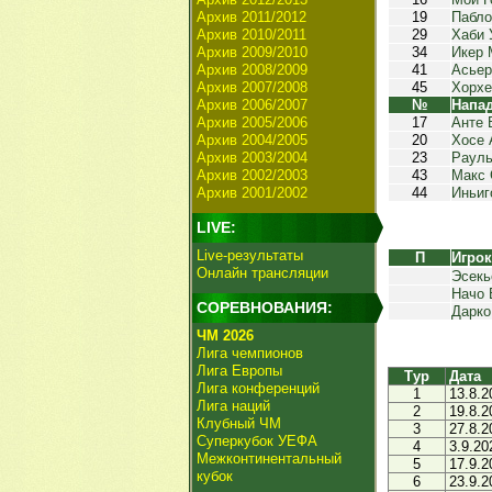
Архив 2011/2012
19
Пабло
Архив 2010/2011
29
Хаби 
Архив 2009/2010
34
Икер 
Архив 2008/2009
41
Асьер
Архив 2007/2008
45
Хорхе
Архив 2006/2007
№
Напа
Архив 2005/2006
17
Анте 
Архив 2004/2005
20
Хосе 
Архив 2003/2004
23
Рауль
Архив 2002/2003
43
Макс 
Архив 2001/2002
44
Иньиг
LIVE:
Live-результаты
П
Игро
Онлайн трансляции
Эсекь
Начо 
СОРЕВНОВАНИЯ:
Дарко
ЧМ 2026
Лига чемпионов
Лига Европы
Тур
Дата
Лига конференций
1
13.8.2
Лига наций
2
19.8.2
Клубный ЧМ
3
27.8.2
Суперкубок УЕФА
4
3.9.20
Межконтинентальный
5
17.9.2
кубок
6
23.9.2