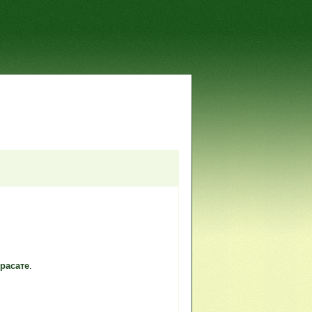
расате
.