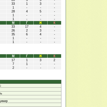
33
1
3
-
1
-
-
-
28
4
5
-
1
-
-
-
1
-
-
-
М
Г
Ж
К
33
17
4
-
26
2
3
-
35
6
4
-
1
-
-
-
1
-
-
-
М
Г
Ж
К
17
1
3
2
7
1
-
-
2
-
-
-
с
ль
димир