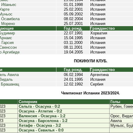
 Ибаньес
01.01.1998
Испания
Уарте
25.02.2001
Испания
Муньос
05.09.2002
Испания
 Осамбела
08.02.2004
Испания
 Морено
25.07.2001
Испания
дающие
Год рожд.
Гражданство
Будимир
22.07.1991
Хорватия
Арнаис
15.04.1995
Испания
 Гарсия
03.11.2000
Испания
Свенссон
08.11.2001
Испания
о Аргибиде
19.04.2005
Испания
ПОКИНУЛИ КЛУБ.
ки
Год рожд.
Гражданство
ель Авила
06.02.1994
Аргентина
Видаль
24.01.1995
Испания
 Брашанац
12.02.1992
Сербия
Чемпионат Испании 2023/2024.
Соперник
Голы
023
Сельта - Осасуна - 0:2
Рубен, Гоме
023
Осасуна - Атлетик - 0:2
023
Валенсия - Осасуна - 1:2
Орос, Вида
23
Осасуна - Барселона - 1:2
Авила
023
Хетафе - Осасуна - 3:2
Муньос, Бу
023
Осасуна - Севилья - 0:0