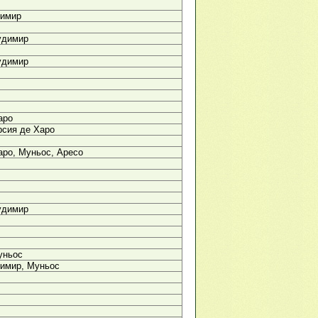
димир
удимир
удимир
аро
рсия де Харо
аро, Муньос, Аресо
удимир
уньос
димир, Муньос