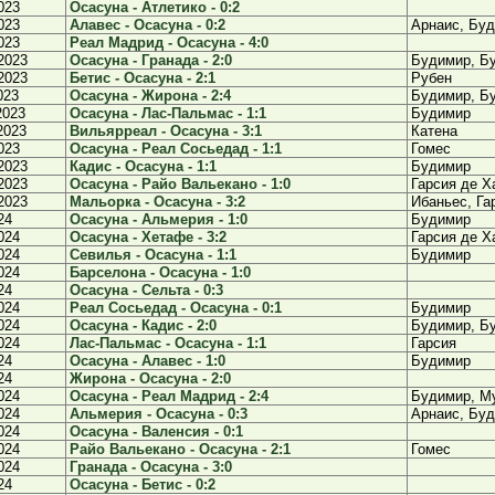
023
Осасуна - Атлетико - 0:2
023
Алавес - Осасуна - 0:2
Арнаис, Бу
023
Реал Мадрид - Осасуна - 4:0
2023
Осасуна - Гранада - 2:0
Будимир, Б
2023
Бетис - Осасуна - 2:1
Рубен
023
Осасуна - Жирона - 2:4
Будимир, Б
2023
Осасуна - Лас-Пальмас - 1:1
Будимир
2023
Вильярреал - Осасуна - 3:1
Катена
023
Осасуна - Реал Сосьедад - 1:1
Гомес
2023
Кадис - Осасуна - 1:1
Будимир
2023
Осасуна - Райо Вальекано - 1:0
Гарсия де Х
2023
Мальорка - Осасуна - 3:2
Ибаньес, Га
24
Осасуна - Альмерия - 1:0
Будимир
024
Осасуна - Хетафе - 3:2
Гарсия де Х
024
Севилья - Осасуна - 1:1
Будимир
024
Барселона - Осасуна - 1:0
24
Осасуна - Сельта - 0:3
024
Реал Сосьедад - Осасуна - 0:1
Будимир
024
Осасуна - Кадис - 2:0
Будимир, Б
024
Лас-Пальмас - Осасуна - 1:1
Гарсия
24
Осасуна - Алавес - 1:0
Будимир
24
Жирона - Осасуна - 2:0
024
Осасуна - Реал Мадрид - 2:4
Будимир, М
024
Альмерия - Осасуна - 0:3
Арнаис, Бу
024
Осасуна - Валенсия - 0:1
024
Райо Вальекано - Осасуна - 2:1
Гомес
024
Гранада - Осасуна - 3:0
24
Осасуна - Бетис - 0:2