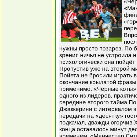
«Чёр
«Ман
фина
«гор
пере
Впро
посл
нужны просто позарез. По б
зрения ничья не устроила н
психологически она пойдёт
Пропустив уже на второй м
Пойета не бросили играть в
окончание крылатой фразы 
применимо. «Чёрные коты»
одного из лидеров, практиче
середине второго тайма По
Джаккерини с интервалом в
передачи на «десятку» гос
подкачал, дважды огорчив Х
конца оставалось минут де
временем. «Манчестер Сит