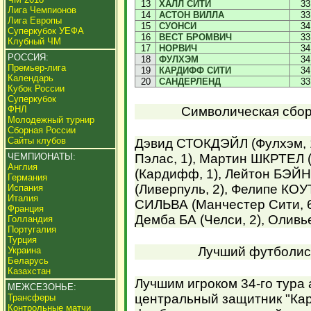
13
ХАЛЛ СИТИ
33
Лига Чемпионов
14
АСТОН ВИЛЛА
33
Лига Европы
15
СУОНСИ
34
Суперкубок УЕФА
16
ВЕСТ БРОМВИЧ
33
Клубный ЧМ
17
НОРВИЧ
34
РОССИЯ:
18
ФУЛХЭМ
34
Премьер-лига
19
КАРДИФФ СИТИ
34
Календарь
20
САНДЕРЛЕНД
33
Кубок России
Суперкубок
ФНЛ
Символическая сборн
Молодежный турнир
Сборная России
Сайты клубов
Дэвид СТОКДЭЙЛ (Фулхэм, 
ЧЕМПИОНАТЫ:
Пэлас, 1), Мартин ШКРТЕЛ (
Англия
(Кардифф, 1), Лейтон БЭЙН
Германия
(Ливерпуль, 2), Фелипе КОУ
Испания
Италия
СИЛЬВА (Манчестер Сити, 6
Франция
Демба БА (Челси, 2), Оливь
Голландия
Португалия
Турция
Лучший футболист
Украина
Беларусь
Казахстан
Лучшим игроком 34-го тура 
МЕЖСЕЗОНЬЕ:
центральный защитник "Ка
Трансферы
Контрольные матчи