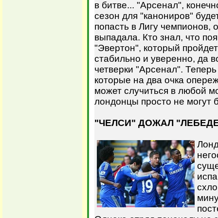
в битве... "Арсенал", конеч
сезон для "канониров" буде
попасть в Лигу чемпионов, 
выпадала. Кто знал, что по
"Эвертон", который пройде
стабильно и уверенно, да в
четверки "Арсенал". Теперь
которые на два очка опереж
может случиться в любой м
лондонцы просто не могут б
"ЧЕЛСИ" ДОЖАЛ "ЛЕБЕДЕ
Лонд
него
суще
испа
схло
мину
пост