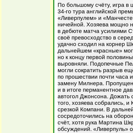
По большому счёту, игра в
34-го тура английской прем
«Ливерпулем» и «Манчесте
ничейной. Хозяева мощно н
в дебюте матча усилиями С
своё превосходство в серед
удачно сходил на корнер Шк
дальнейшем «красные» мог
но к концу первой половин
выровняли. Подопечные Пе
могли сократить разрыв ещ
по прошествии почти часа 
замену Милнера. Пропущенн
и в итоге перманентное да
автогол Джонсона. Дожать 
того, хозяева собрались, и
срезкой Компани. В дальн
сосредоточились на оборон
счёт, хотя рука Мартина Ш
обсуждений. «Ливерпуль» 