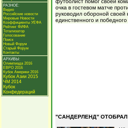
футболист помог своей ком
РАЗНОЕ:
очка в гостевом матче прот
Видео
руководил обороной своей 
Российские новости
Мировые Новости
единственного и победного 
Коэффициенты УЕФА
Рейтинг ФИФА
Тотализатор
Голосование
Поиск
Новый Форум
Старый Форум
Контакты
АРХИВЫ:
Олимпиада 2016
ЕВРО 2016
Кубок Америки 2016
Кубок Азии 2015
ЧМ 2014
Кубок
Конфедераций
"САНДЕРЛЕНД" ОТОБРАЛ 