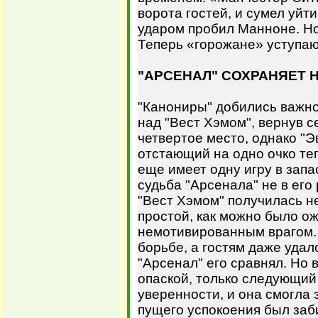
ворота гостей, и сумел уйт
ударом пробил Манноне. Но
Теперь «горожане» уступаю
"АРСЕНАЛ" СОХРАНЯЕТ 
"Канониры" добились важн
над "Вест Хэмом", вернув с
четвертое место, однако "Э
отстающий на одно очко теп
еще имеет одну игру в запас
судьба "Арсенала" не в его 
"Вест Хэмом" получилась н
простой, как можно было ож
немотивированным врагом.
борьбе, а гостям даже удал
"Арсенал" его сравнял. Но 
опаской, только следующий
уверенности, и она смогла 
пущего успокоения был заби