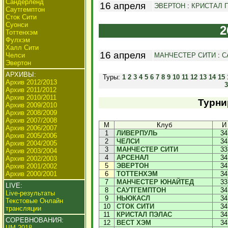
Сандерленд
16 апреля
ЭВЕРТОН
:
КРИСТАЛ 
Саутгемптон
Сток Сити
Суонси
2
Тоттенхэм
Фулхэм
Халл Сити
16 апреля
Челси
МАНЧЕСТЕР СИТИ
:
С
Эвертон
АРХИВЫ:
Туры:
1
2
3
4
5
6
7
8
9
10
11
12
13
14
15
Архив 2012/2013
3
Архив 2011/2012
Архив 2010/2011
Турни
Архив 2009/2010
Архив 2008/2009
Архив 2007/2008
М
Клуб
И
Архив 2006/2007
1
ЛИВЕРПУЛЬ
34
Архив 2005/2006
2
ЧЕЛСИ
34
Архив 2004/2005
3
МАНЧЕСТЕР СИТИ
33
Архив 2003/2004
4
АРСЕНАЛ
34
Архив 2002/2003
5
ЭВЕРТОН
34
Архив 2001/2002
Архив 2000/2001
6
ТОТТЕНХЭМ
34
7
МАНЧЕСТЕР ЮНАЙТЕД
33
LIVE:
8
САУТГЕМПТОН
34
Live-результаты
9
НЬЮКАСЛ
34
Текстовые Онлайн
10
СТОК СИТИ
34
трансляции
11
КРИСТАЛ ПЭЛАС
34
СОРЕВНОВАНИЯ:
12
ВЕСТ ХЭМ
34
ЧМ 2018