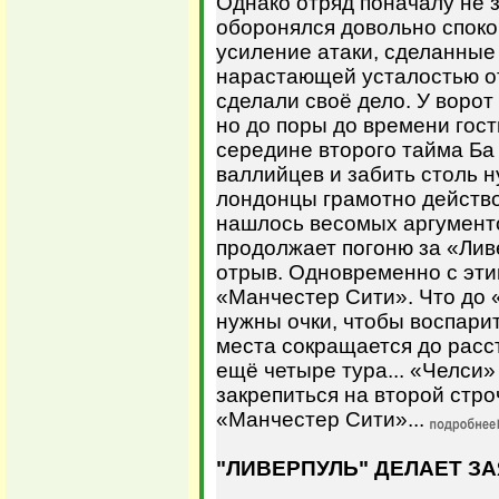
Однако отряд поначалу не 
оборонялся довольно споко
усиление атаки, сделанные
нарастающей усталостью о
сделали своё дело. У воро
но до поры до времени гос
середине второго тайма Ба
валлийцев и забить столь 
лондонцы грамотно действо
нашлось весомых аргументо
продолжает погоню за «Лив
отрыв. Одновременно с эт
«Манчестер Сити». Что до 
нужны очки, чтобы воспарит
места сокращается до расс
ещё четыре тура... «Челси
закрепиться на второй стр
«Манчестер Сити»...
"ЛИВЕРПУЛЬ" ДЕЛАЕТ ЗА