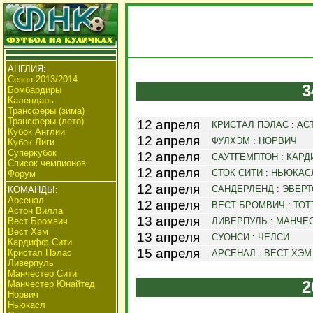
АНГЛИЯ:
Сезон 2013/2014
3
Бомбардиры
Календарь
Трансферы (зима)
Трансферы (лето)
12 апреля
КРИСТАЛ ПЭЛАС
:
АС
Кубок Англии
12 апреля
ФУЛХЭМ
:
НОРВИЧ
Кубок Лиги
Суперкубок
12 апреля
САУТГЕМПТОН
:
КАРД
Список чемпионов
12 апреля
СТОК СИТИ
:
НЬЮКАС
Форум
12 апреля
САНДЕРЛЕНД
:
ЭВЕРТ
КОМАНДЫ:
Арсенал
12 апреля
ВЕСТ БРОМВИЧ
:
ТОТ
Астон Вилла
13 апреля
Вест Бромвич
ЛИВЕРПУЛЬ
:
МАНЧЕС
Вест Хэм
13 апреля
СУОНСИ
:
ЧЕЛСИ
Кардифф Сити
15 апреля
Кристал Пэлас
АРСЕНАЛ
:
ВЕСТ ХЭМ
Ливерпуль
Манчестер Сити
2
Манчестер Юнайтед
Норвич
Ньюкасл