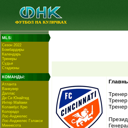
MLS:
Сезон 2022
Бомбардиры
Календарь
Тренеры
Судьи
Стадионы
КОМАНДЫ:
Главны
Атланта
Ванкувер
Даллас
Тренер
Ди Си Юнайтед
Тренер
Интер Майами
Тренер
Коламбус Крю
Колорадо
Лос-Анджелес
Презид
Лос-Анджелес Гэлакси
Генера
Миннесота