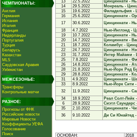
13
22.5.2022
Цинциннати - Нь
ЧЕМПИОНАТЫ:
14
29.5.2022
Монреаль - Цинц
Англия
15
19.6.2022
Филадельфия - Ц
Германия
16
25.6.2022
Цинциннати - Ор
Испания
17
30.6.2022
Цинциннати - Нь
Италия
18
4.7.2022
Нью-Инглэнд - Ц
Франция
19
10.7.2022
Цинциннати - Нь
Нидерланды
20
14.7.2022
Цинциннати - Ван
Португалия
21
18.7.2022
Коламбус - Цинц
Турция
22
24.7.2022
Цинциннати - Нэ
Беларусь
23
31.7.2022
Интер Майами - 
Казахстан
25
7.8.2022
Цинциннати - Фи
MLS
26
14.8.2022
Цинциннати - Атл
Саудовская Аравия
28
21.8.2022
Нью-Йорк Ред Бу
Узбекистан
29
28.8.2022
Цинциннати - Ко
МЕЖСЕЗОНЬЕ:
31
4.9.2022
Цинциннати - Шар
33
8.9.2022
Нью-Йорк Сити -
Трансферы
32
11.9.2022
Цинциннати - Сан
Контрольные матчи
34
18.9.2022
Реал Солт-Лейк -
РАЗНОЕ:
6
28.9.2022
Сиэтл Саундерс -
35
2.10.2022
Цинциннати - Чик
Прогнозы от ФНК
Российские новости
36
9.10.2022
Ди Си Юнайтед -
Мировые Новости
Коэффициенты УЕФА
Голосование
Поиск
ОСНОВАН:
2018