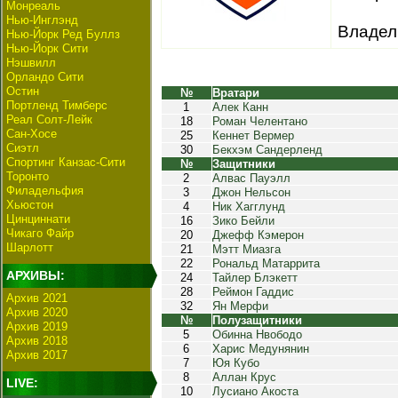
Монреаль
Нью-Инглэнд
Владел
Нью-Йорк Ред Буллз
Нью-Йорк Сити
Нэшвилл
Орландо Сити
Остин
№
Вратари
Портленд Тимберс
1
Алек Канн
Реал Солт-Лейк
18
Роман Челентано
Сан-Хосе
25
Кеннет Вермер
Сиэтл
30
Бекхэм Сандерленд
Спортинг Канзас-Сити
№
Защитники
Торонто
2
Алвас Пауэлл
Филадельфия
3
Джон Нельсон
Хьюстон
4
Ник Хагглунд
Цинциннати
16
Зико Бейли
Чикаго Файр
20
Джефф Кэмерон
Шарлотт
21
Мэтт Миазга
22
Рональд Матаррита
АРХИВЫ:
24
Тайлер Блэкетт
28
Реймон Гаддис
Архив 2021
32
Ян Мерфи
Архив 2020
№
Полузащитники
Архив 2019
5
Обинна Нвободо
Архив 2018
6
Харис Медунянин
Архив 2017
7
Юя Кубо
8
Аллан Крус
LIVE:
10
Лусиано Акоста