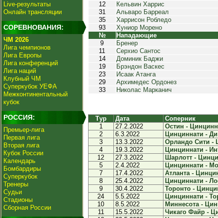
Live-результаты
12
Кельвин Харрис
Онлайн трансляции
31
Альваро Барреал
35
Харрисон Робледо
СОРЕВНОВАНИЯ:
93
Хуниор Морено
№
Нападающие
ЧМ 2026
9
Бренер
Лига чемпионов
11
Серхио Сантос
Лига Европы
14
Доминик Баджи
Лига конференций
19
Брэндон Васкес
Лига наций
23
Исаак Атанга
Клубный ЧМ
29
Архимедес Ордонез
Суперкубок УЕФА
33
Николас Марканич
Межконтинентальный
кубок
РОССИЯ:
Тур
Дата
Соперник
1
27.2.2022
Остин - Цинцинна
Премьер-лига
2
6.3.2022
Цинциннати - Ди
Первая лига
3
13.3.2022
Орландо Сити - 
Вторая лига
4
19.3.2022
Цинциннати - Ин
Кубок России
12
27.3.2022
Шарлотт - Цинцин
Календарь
5
2.4.2022
Цинциннати - Мо
Бомбардиры
7
17.4.2022
Атланта - Цинцин
Суперкубок
8
25.4.2022
Цинциннати - Ло
Тренеры
9
30.4.2022
Торонто - Цинцин
Судьи
24
5.5.2022
Цинциннати - Тор
Стадионы
10
8.5.2022
Миннесота - Цин
Сборная России
11
15.5.2022
Чикаго Файр - Ци