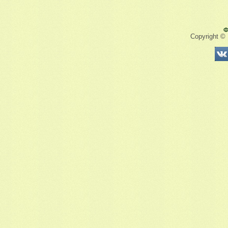
Ф
Copyright ©