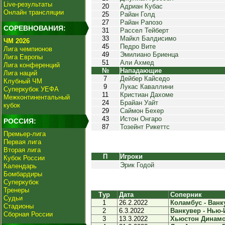
Live-результаты
20
Адриан Кубас
Онлайн трансляции
25
Райан Голд
27
Райан Рапозо
СОРЕВНОВАНИЯ:
31
Рассел Тейберт
33
Майкл Балдисимо
ЧМ 2026
45
Педро Вите
Лига чемпионов
49
Эмилиано Бриенца
Лига Европы
51
Али Ахмед
Лига конференций
№
Нападающие
Лига наций
7
Дейбер Кайседо
Клубный ЧМ
9
Лукас Каваллини
Суперкубок УЕФА
11
Кристиан Дахоме
Межконтинентальный
24
Брайан Уайт
кубок
29
Саймон Бехер
43
Истон Онгаро
РОССИЯ:
87
Тозейнт Рикеттс
Премьер-лига
Первая лига
Вторая лига
П
Игроки
Кубок России
Эрик Годой
Календарь
Бомбардиры
Суперкубок
Тренеры
Тур
Дата
Соперник
Судьи
1
26.2.2022
Коламбус - Ванку
Стадионы
2
6.3.2022
Ванкувер - Нью-Й
Сборная России
3
13.3.2022
Хьюстон Динамо 