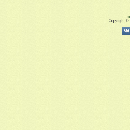
Ф
Copyright ©