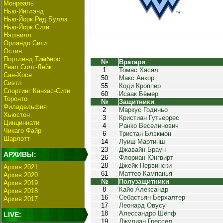
Монреаль
Нью-Инглэнд
Нью-Йорк Ред Буллз
Нью-Йорк Сити
Нэшвилл
Орландо Сити
Остин
Портленд Тимберс
№
Вратари
Реал Солт-Лейк
1
Томас Хасал
Сан-Хосе
50
Макс Анкор
Сиэтл
55
Коди Кроппер
Спортинг Канзас-Сити
60
Исаак Бёмер
Торонто
№
Защитники
Филадельфия
2
Маркус Годиньо
Хьюстон
3
Кристиан Гутьеррес
Цинциннати
4
Ранко Веселинович
Чикаго Файр
6
Тристан Блэкмон
Шарлотт
14
Луиш Мартинш
23
Джавайн Браун
АРХИВЫ:
26
Флориан Юнгвирт
28
Джейк Нервински
Архив 2021
61
Маттео Кампанья
Архив 2020
№
Полузащитники
Архив 2019
8
Кайо Александр
Архив 2018
16
Себастьян Берхалтер
Архив 2017
17
Леонард Овусу
18
Алессандро Шёпф
LIVE:
19
Джулиан Грессел