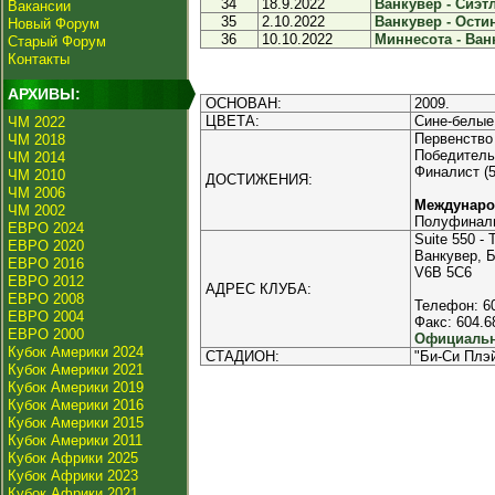
34
18.9.2022
Ванкувер - Сиэтл
Вакансии
35
2.10.2022
Ванкувер - Остин
Новый Форум
36
10.10.2022
Миннесота - Ванк
Старый Форум
Контакты
АРХИВЫ:
ОСНОВАН:
2009.
ЦВЕТА:
Сине-белые
ЧМ 2022
Первенство
ЧМ 2018
Победитель 
ЧМ 2014
Финалист (5
ЧМ 2010
ДОСТИЖЕНИЯ:
ЧМ 2006
Междунаро
ЧМ 2002
Полуфинали
ЕВРО 2024
Suite 550 - 
ЕВРО 2020
Ванкувер, 
ЕВРО 2016
V6B 5C6
ЕВРО 2012
АДРЕС КЛУБА:
ЕВРО 2008
Телефон: 6
ЕВРО 2004
Факс: 604.6
ЕВРО 2000
Официальн
Кубок Америки 2024
СТАДИОН:
"Би-Си Плэй
Кубок Америки 2021
Кубок Америки 2019
Кубок Америки 2016
Кубок Америки 2015
Кубок Америки 2011
Кубок Африки 2025
Кубок Африки 2023
Кубок Африки 2021