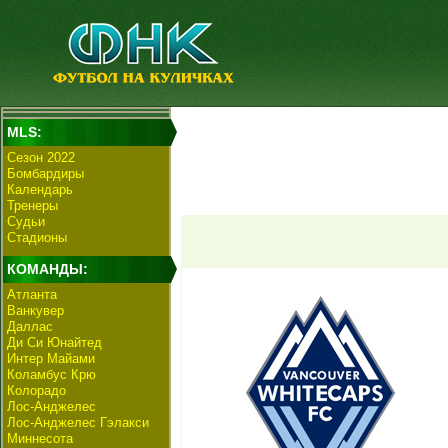
MLS:
Сезон 2022
Бомбардиры
Календарь
Тренеры
Судьи
Стадионы
КОМАНДЫ:
Атланта
Ванкувер
Даллас
Ди Си Юнайтед
Интер Майами
Коламбус Крю
Колорадо
Лос-Анджелес
Лос-Анджелес Гэлакси
Миннесота