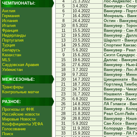
4
21.3.2022
Лос-Анджелес - В
ЧЕМПИОНАТЫ:
5
3.4.2022
Ванкувер - Спорт
Англия
6
10.4.2022
Ванкувер - Порт
Германия
7
16.4.2022
Монреаль - Ванку
Испания
8
24.4.2022
Остин - Ванкувер
Италия
10
8.5.2022
Ванкувер - Торон
Франция
11
15.5.2022
Ванкувер - Сан-Х
Нидерланды
12
19.5.2022
Ванкувер - Далла
Португалия
13
23.5.2022
Шарлотт - Ванкув
Турция
14
29.5.2022
Спортинг Канзас-
Беларусь
17
5.6.2022
Ванкувер - Реал 
Казахстан
9
15.6.2022
Сиэтл Саундерс -
MLS
15
19.6.2022
Даллас - Ванкуве
Саудовская Аравия
16
27.6.2022
Ванкувер - Нью-И
Узбекистан
18
3.7.2022
Ванкувер - Лос-А
19
9.7.2022
Ванкувер - Минне
МЕЖСЕЗОНЬЕ:
20
14.7.2022
Цинциннати - Ван
21
18.7.2022
Портленд Тимбер
Трансферы
22
24.7.2022
Ванкувер - Чикаг
Контрольные матчи
23
31.7.2022
Нэшвилл - Ванкув
25
6.8.2022
Ванкувер - Хьюс
РАЗНОЕ:
26
14.8.2022
ЛА Гэлакси - Ван
27
18.8.2022
Ванкувер - Колор
Прогнозы от ФНК
28
21.8.2022
Реал Солт-Лейк -
Российские новости
29
28.8.2022
Ванкувер - Нэшви
Мировые Новости
31
5.9.2022
Сан-Хосе - Ванку
Коэффициенты УЕФА
32
11.9.2022
Колорадо - Ванку
Голосование
33
15.9.2022
Ванкувер - ЛА Гэ
Поиск