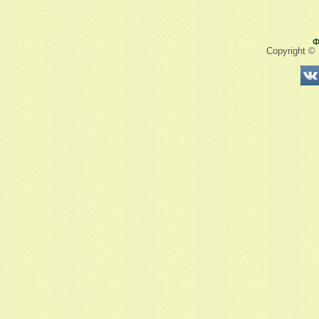
Ф
Copyright ©