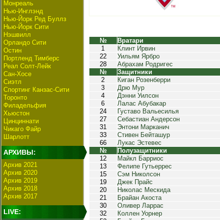
Монреаль
Нью-Инглэнд
Нью-Йорк Ред Буллз
Нью-Йорк Сити
Нэшвилл
№
Вратари
Орландо Сити
1
Клинт Ирвин
Остин
22
Уильям Ярбро
Портленд Тимберс
28
Абрахам Родригес
Реал Солт-Лейк
№
Защитники
Сан-Хосе
2
Киган Розенберри
Сиэтл
3
Дрю Мур
Спортинг Канзас-Сити
4
Дэнни Уилсон
Торонто
6
Лалас Абубакар
Филадельфия
24
Густаво Вальесилья
Хьюстон
27
Себастиан Андерсон
Цинциннати
31
Энтони Марканич
Чикаго Файр
33
Стивен Бейташур
Шарлотт
66
Лукас Эстевес
№
Полузащитники
АРХИВЫ:
12
Майкл Барриос
Архив 2021
13
Фелипе Гутьеррес
Архив 2020
15
Сэм Николсон
Архив 2019
19
Джек Прайс
Архив 2018
20
Николас Мескида
Архив 2017
21
Брайан Акоста
30
Оливер Ларрас
LIVE:
32
Коллен Уорнер