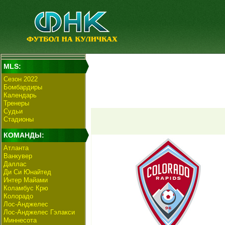
MLS:
Сезон 2022
Бомбардиры
Календарь
Тренеры
Судьи
Стадионы
КОМАНДЫ:
Атланта
Ванкувер
Даллас
Ди Си Юнайтед
Интер Майами
Коламбус Крю
Колорадо
Лос-Анджелес
Лос-Анджелес Гэлакси
Миннесота