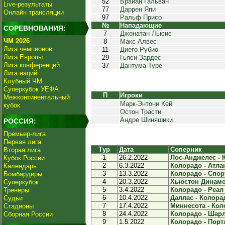
52
Брайан Гальван
Live-результаты
77
Даррен Япи
Онлайн трансляции
97
Ральф Присо
№
Нападающие
СОРЕВНОВАНИЯ:
7
Джонатан Льюис
ЧМ 2026
8
Макс Алвес
Лига чемпионов
11
Диего Рубио
Лига Европы
29
Гьяси Зардес
Лига конференций
37
Дантума Туре
Лига наций
Клубный ЧМ
Суперкубок УЕФА
П
Игроки
Межконтинентальный
Марк-Энтони Кей
кубок
Остон Трасти
Андре Шиняшики
РОССИЯ:
Премьер-лига
Первая лига
Тур
Дата
Соперник
Вторая лига
1
26.2.2022
Лос-Анджелес - К
Кубок России
2
6.3.2022
Колорадо - Атлан
Календарь
3
13.3.2022
Колорадо - Спорт
Бомбардиры
4
20.3.2022
Хьюстон Динамо 
Суперкубок
5
3.4.2022
Колорадо - Реал 
Тренеры
6
10.4.2022
Даллас - Колорад
Судьи
7
17.4.2022
Миннесота - Коло
Стадионы
8
24.4.2022
Колорадо - Шарло
Сборная России
9
1.5.2022
Колорадо - Порт