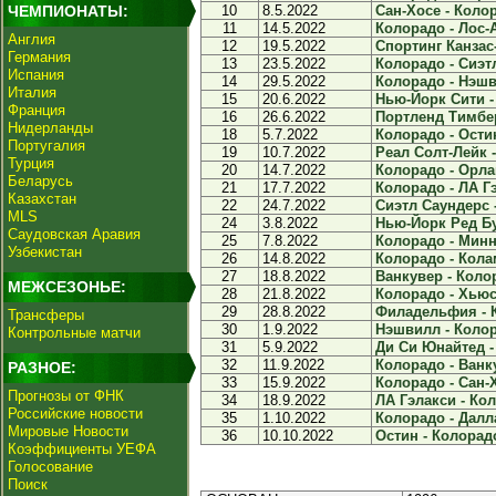
ЧЕМПИОНАТЫ:
10
8.5.2022
Сан-Хосе - Колор
11
14.5.2022
Колорадо - Лос-А
Англия
12
19.5.2022
Спортинг Канзас-
Германия
13
23.5.2022
Колорадо - Сиэтл
Испания
14
29.5.2022
Колорадо - Нэшв
Италия
15
20.6.2022
Нью-Йорк Сити - 
Франция
16
26.6.2022
Портленд Тимбер
Нидерланды
18
5.7.2022
Колорадо - Остин
Португалия
19
10.7.2022
Реал Солт-Лейк -
Турция
20
14.7.2022
Колорадо - Орлан
Беларусь
21
17.7.2022
Колорадо - ЛА Гэ
Казахстан
22
24.7.2022
Сиэтл Саундерс -
MLS
24
3.8.2022
Нью-Йорк Ред Бу
Саудовская Аравия
25
7.8.2022
Колорадо - Минне
Узбекистан
26
14.8.2022
Колорадо - Колам
27
18.8.2022
Ванкувер - Колор
МЕЖСЕЗОНЬЕ:
28
21.8.2022
Колорадо - Хьюс
29
28.8.2022
Филадельфия - К
Трансферы
30
1.9.2022
Нэшвилл - Колор
Контрольные матчи
31
5.9.2022
Ди Си Юнайтед - 
32
11.9.2022
Колорадо - Ванку
РАЗНОЕ:
33
15.9.2022
Колорадо - Сан-Х
Прогнозы от ФНК
34
18.9.2022
ЛА Гэлакси - Кол
Российские новости
35
1.10.2022
Колорадо - Далла
Мировые Новости
36
10.10.2022
Остин - Колорадо
Коэффициенты УЕФА
Голосование
Поиск