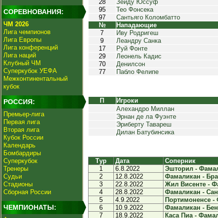
28
Зейду Юссуф
95
Тео Фонсека
СОРЕВНОВАНИЯ:
97
Сантьяго Коломбатто
ЧМ 2026
№
Нападающие
Лига чемпионов
7
Иву Родригеш
Лига Европы
9
Леандру Санка
Лига конференций
17
Руй Фонте
Лига наций
29
Леонель Кадис
Клубный ЧМ
70
Денилсон
Суперкубок УЕФА
77
Пабло Фелипе
Межконтинентальный
кубок
П
Игроки
РОССИЯ:
Алехандро Миллан
Премьер-лига
Эрнан де ла Фуэнте
Первая лига
Эриберту Тавареш
Вторая лига
Дилан Батубинсика
Кубок России
Календарь
Бомбардиры
Суперкубок
Тур
Дата
Соперник
Тренеры
1
6.8.2022
Эшторил - Фамал
Судьи
2
12.8.2022
Фамаликан - Браг
Стадионы
3
22.8.2022
Жил Висенте - Ф
Сборная России
4
28.8.2022
Фамаликан - Сант
5
4.9.2022
Портимоненсе - 
ЧЕМПИОНАТЫ:
6
10.9.2022
Фамаликан - Бен
7
18.9.2022
Каса Пиа - Фамал