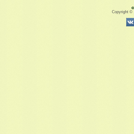
Ф
Copyright ©