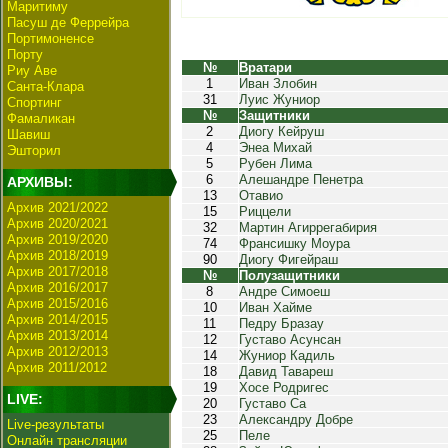
Маритиму
Пасуш де Феррейра
Портимоненсе
Порту
№
Вратари
Риу Аве
1
Иван Злобин
Санта-Клара
31
Луис Жуниор
Спортинг
№
Защитники
Фамаликан
2
Диогу Кейруш
Шавиш
4
Энеа Михай
Эшторил
5
Рубен Лима
6
Алешандре Пенетра
АРХИВЫ:
13
Отавио
Архив 2021/2022
15
Риццели
Архив 2020/2021
32
Мартин Агиррегабирия
Архив 2019/2020
74
Франсишку Моура
Архив 2018/2019
90
Диогу Фигейраш
Архив 2017/2018
№
Полузащитники
Архив 2016/2017
8
Андре Симоеш
Архив 2015/2016
10
Иван Хайме
Архив 2014/2015
11
Педру Бразау
Архив 2013/2014
12
Густаво Асунсан
Архив 2012/2013
14
Жуниор Кадиль
Архив 2011/2012
18
Давид Тавареш
19
Хосе Родригес
LIVE:
20
Густаво Са
23
Александру Добре
Live-результаты
25
Пеле
Онлайн трансляции