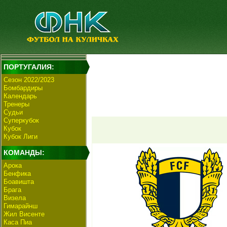
ПОРТУГАЛИЯ:
Сезон 2022/2023
Бомбардиры
Календарь
Тренеры
Судьи
Суперкубок
Кубок
Кубок Лиги
КОМАНДЫ:
Арока
Бенфика
Боавишта
Брага
Визела
Гимарайнш
Жил Висенте
Каса Пиа