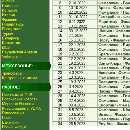
Англия
8
2.10.2022
Фамаликан - Боа
Германия
9
10.10.2022
Арока - Фамалика
Испания
10
22.10.2022
Фамаликан - Пасу
Италия
11
31.10.2022
Гимарайнш - Фам
Франция
12
6.11.2022
Маритиму - Фама
Нидерланды
13
13.11.2022
Фамаликан - Спор
Португалия
14
30.12.2022
Шавиш - Фамалик
Турция
15
7.1.2023
Фамаликан - Визе
Беларусь
16
15.1.2023
Порту - Фамалика
Казахстан
17
22.1.2023
Фамаликан - Риу 
MLS
18
29.1.2023
Фамаликан - Эшт
Саудовская Аравия
19
5.2.2023
Брага - Фамалика
Узбекистан
20
12.2.2023
Фамаликан - Жил
21
19.2.2023
Санта-Клара - Фа
МЕЖСЕЗОНЬЕ:
22
24.2.2023
Фамаликан - Пор
23
4.3.2023
Бенфика - Фамал
Трансферы
24
13.3.2023
Фамаликан - Каса
Контрольные матчи
25
19.3.2023
Боавишта - Фама
26
3.4.2023
Фамаликан - Арок
РАЗНОЕ:
27
8.4.2023
Пасуш - Фамалика
Прогнозы от ФНК
28
14.4.2023
Фамаликан - Гим
Российские новости
29
22.4.2023
Фамаликан - Мар
Мировые Новости
30
30.4.2023
Спортинг - Фамал
Коэффициенты УЕФА
31
8.5.2023
Фамаликан - Шав
Голосование
32
13.5.2023
Визела - Фамалик
Поиск
33
20.5.2023
Фамаликан - Порт
Вакансии
34
26.5.2023
Риу Аве - Фамали
Новый Форум